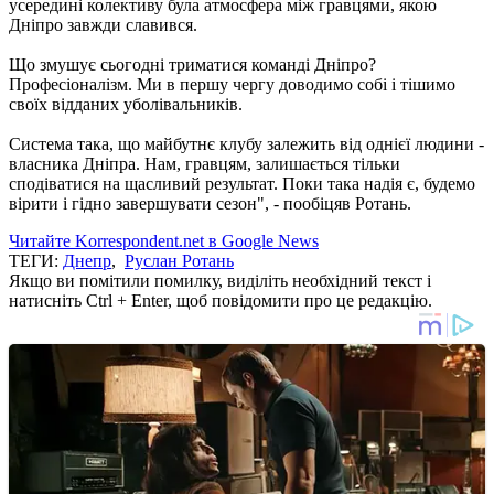
усередині колективу була атмосфера між гравцями, якою
Дніпро завжди славився.
Що змушує сьогодні триматися команді Дніпро?
Професіоналізм. Ми в першу чергу доводимо собі і тішимо
своїх відданих уболівальників.
Система така, що майбутнє клубу залежить від однієї людини -
власника Дніпра. Нам, гравцям, залишається тільки
сподіватися на щасливий результат. Поки така надія є, будемо
вірити і гідно завершувати сезон", - пообіцяв Ротань.
Читайте Korrespondent.net в Google News
ТЕГИ:
Днепр
,
Руслан Ротань
Якщо ви помітили помилку, виділіть необхідний текст і
натисніть Ctrl + Enter, щоб повідомити про це редакцію.