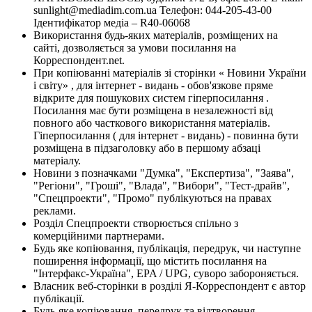
sunlight@mediadim.com.ua
Телефон: 044-205-43-00
Ідентифікатор медіа – R40-06068
Використання будь-яких матеріалів, розміщених на
сайті, дозволяється за умови посилання на
Корреспондент.net.
При копіюванні матеріалів зі сторінки « Новини України
і світу» , для інтернет - видань - обов'язкове пряме
відкрите для пошукових систем гіперпосилання .
Посилання має бути розміщена в незалежності від
повного або часткового використання матеріалів.
Гіперпосилання ( для інтернет - видань) - повинна бути
розміщена в підзаголовку або в першому абзаці
матеріалу.
Новини з позначками "Думка", "Експертиза", "Заява",
"Регіони", "Гроші", "Влада", "Вибори", "Тест-драйв",
"Спецпроекти", "Промо" публікуються на правах
реклами.
Розділ Спецпроекти створюється спільно з
комерційними партнерами.
Будь яке копіювання, публікація, передрук, чи наступне
поширення інформації, що містить посилання на
"Інтерфакс-Україна", EPA / UPG, суворо забороняється.
Власник веб-сторінки в розділі Я-Корреспондент є автор
публікації.
Будь-яке копіювання, передрук та відтворення