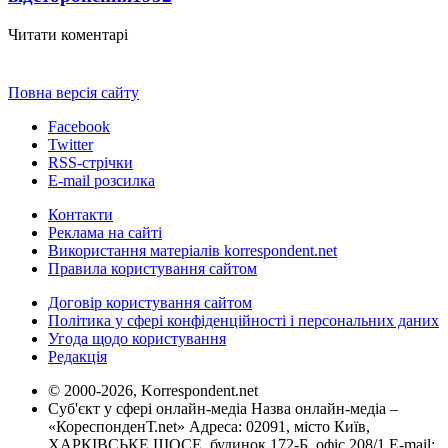
Читати коментарі
Повна версія сайту
Facebook
Twitter
RSS-стрічки
E-mail розсилка
Контакти
Реклама на сайті
Використання матеріалів korrespondent.net
Правила користування сайтом
Договір користування сайтом
Політика у сфері конфіденційності і персональних даних
Угода щодо користування
Редакція
© 2000-2026, Korrespondent.net
Суб'єкт у сфері онлайн-медіа Назва онлайн-медіа –
«КореспонденТ.net» Адреса: 02091, місто Київ,
ХАРКІВСЬКЕ ШОСЕ, будинок 172-Б, офіс 208/1 E-mail: