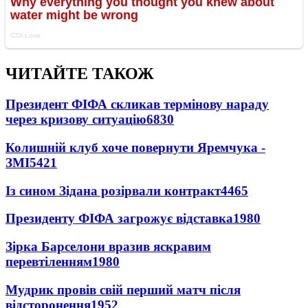
ЧИТАЙТЕ ТАКОЖ
Президент ФІФА скликав термінову нараду
через кризову ситуацію
6830
Колишній клуб хоче повернути Яремчука -
ЗМІ
5421
Із сином Зідана розірвали контракт
4465
Президенту ФІФА загрожує відставка
1980
Зірка Барселони вразив яскравим
перевтіленням
1980
Мудрик провів свій перший матч після
відсторонення
1952