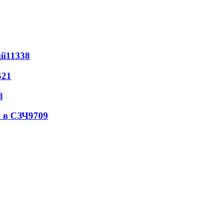
ії
11338
521
8
 в СЗЧ
9709