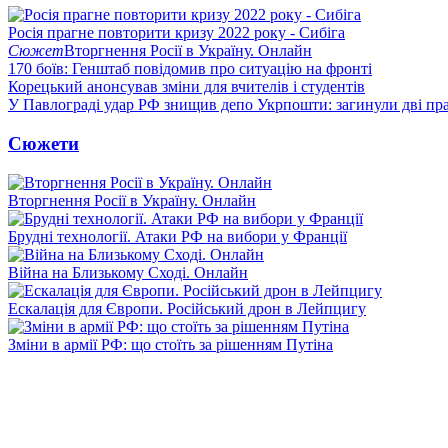
Росія прагне повторити кризу 2022 року - Сибіга
Сюжет
Вторгнення Росії в Україну. Онлайн
170 боїв: Генштаб повідомив про ситуацію на фронті
Корецький анонсував зміни для вчителів і студентів
У Павлограді удар РФ знищив депо Укрпошти: загинули дві пр
Сюжети
Вторгнення Росії в Україну. Онлайн
Брудні технології. Атаки РФ на вибори у Франції
Війна на Близькому Сході. Онлайн
Ескалація для Європи. Російський дрон в Лейпцигу
Зміни в армії РФ: що стоїть за рішенням Путіна