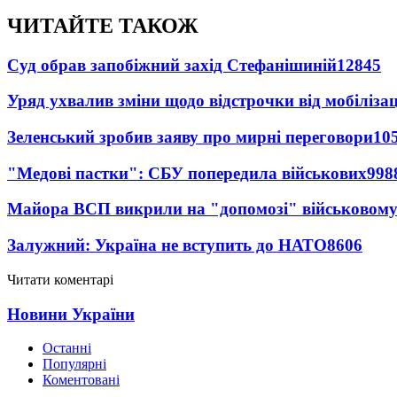
ЧИТАЙТЕ ТАКОЖ
Суд обрав запобіжний захід Стефанішиній
12845
Уряд ухвалив зміни щодо відстрочки від мобілізац
Зеленський зробив заяву про мирні переговори
10
"Медові пастки": СБУ попередила військових
998
Майора ВСП викрили на "допомозі" військовому
Залужний: Україна не вступить до НАТО
8606
Читати коментарі
Новини України
Останні
Популярні
Коментовані