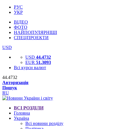
РУС
УКР
ВІДЕО
ФОТО
НАЙПОПУЛЯРНІШІ
СПЕЦПРОЕКТИ
USD
USD
44.4732
EUR
51.3093
Всі курси валют
44.4732
Авторизація
Пошук
RU
ВСІ РОЗДІЛИ
Головна
Україна
Всі новини розділу
Політика