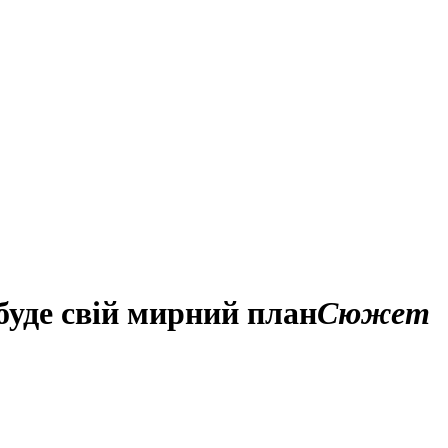
буде свій мирний план
Сюжет