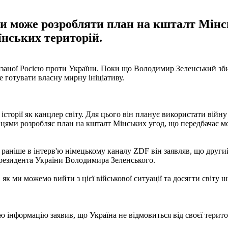
и може розробляти план на кшталт Мінсь
їнських територій.
язаної Росією проти України. Поки що Володимир Зеленський зб
готувати власну мирну ініціативу.
історії як канцлер світу. Для цього він планує використати війн
йцями розробляє план на кшталт Мінських угод, що передбачає м
аніше в інтерв'ю німецькому каналу ZDF він заявляв, що другий с
 президента України Володимира Зеленського.
як ми можемо вийти з цієї військової ситуації та досягти світу 
 інформацію заявив, що Україна не відмовиться від своєї територ