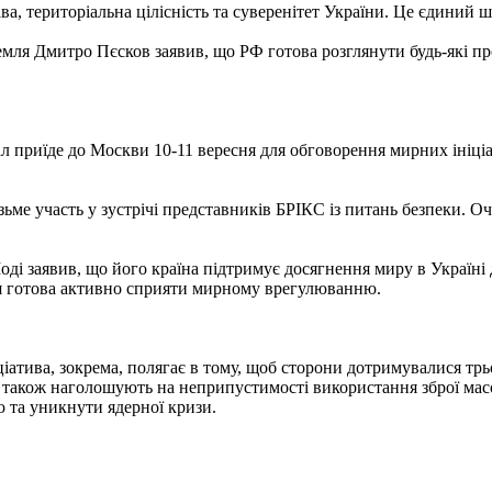
 територіальна цілісність та суверенітет України. Це єдиний шл
ля Дмитро Пєсков заявив, що РФ готова розглянути будь-які проп
л приїде до Москви 10-11 вересня для обговорення мирних ініціат
ме участь у зустрічі представників БРІКС із питань безпеки. Очі
Моді заявив, що його країна підтримує досягнення миру в Україн
дія готова активно сприяти мирному врегулюванню.
ціатива, зокрема, полягає в тому, щоб сторони дотримувалися тр
и також наголошують на неприпустимості використання зброї масов
 та уникнути ядерної кризи.