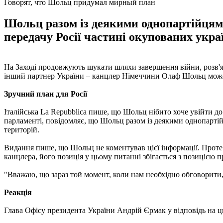
Говорят, что Шольц придумал мирный план
Шольц разом із деякими однопартійцям
передачу Росії частині окупованих укра
На Заході продовжують шукати шляхи завершення війни, розв'
інший партнер України – канцлер Німеччини Олаф Шольц може 
Зручний план для Росії
Італійська La Repubblica пише, що Шольц нібито хоче увійти до 
парламенті, повідомляє, що Шольц разом із деякими однопарті
територій.
Видання пише, що Шольц не коментував цієї інформації. Проте р
канцлера, його позиція у цьому питанні збігається з позицією
"Вважаю, що зараз той момент, коли нам необхідно обговорити, 
Реакція
Глава Офісу президента України Андрій Єрмак у відповідь на цю