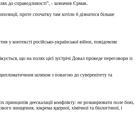
ях до справедливості”, - зазначив Єрмак.
озиції, проте спочатку там хотіли б дізнатися більше
ив у контексті російсько-української війни, повідомляє
кується, що на полях цієї зустрічі Довал проведе переговори із
і дипломатичним шляхом з повагою до суверенітету та
ьох принципів деескалації конфлікту: не розширювати поле бою,
ого знищення, зокрема ядерної, хімічної та біологічної, і