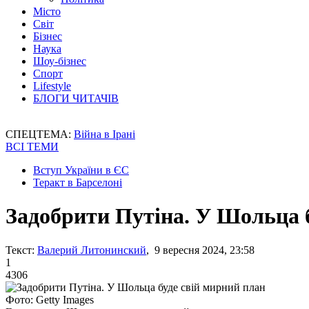
Місто
Світ
Бізнес
Наука
Шоу-бізнес
Спорт
Lifestyle
БЛОГИ ЧИТАЧІВ
СПЕЦТЕМА:
Війна в Ірані
ВСІ ТЕМИ
Вступ України в ЄС
Теракт в Барселоні
Задобрити Путіна. У Шольца 
Текст:
Валерий Литонинский
, 9 вересня 2024, 23:58
1
4306
Фото: Getty Images