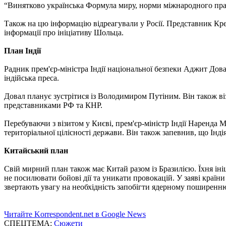
“Винятково українська Формула миру, норми міжнародного права,
Також на цю інформацію відреагували у Росії. Представник Крем
інформації про ініціативу Шольца.
План Індії
Радник прем'єр-міністра Індії національної безпеки Аджит Дова
індійська преса.
Довал планує зустрітися із Володимиром Путіним. Він також візь
представниками РФ та КНР.
Перебуваючи з візитом у Києві, прем'єр-міністр Індії Наренда 
територіальної цілісності держави. Він також запевнив, що Ін
Китайський план
Свій мирний план також має Китай разом із Бразилією. Їхня іні
не посилювати бойові дії та уникати провокацій. У заяві країн
звертають увагу на необхідність запобігти ядерному поширенню
Читайте Korrespondent.net в Google News
СПЕЦТЕМА:
Сюжети