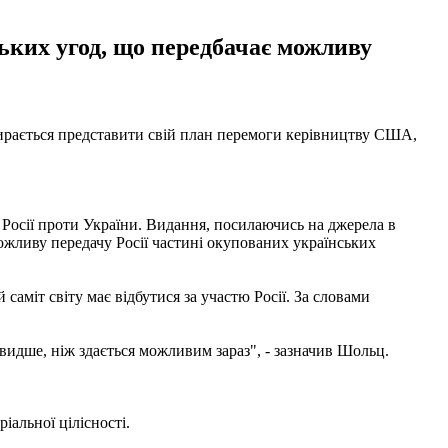
ких угод, що передбачає можливу
ирається представити свій план перемоги керівництву США,
у Росії проти України. Видання, посилаючись на джерела в
ожливу передачу Росії частині окупованих українських
аміт світу має відбутися за участю Росії. За словами
швидше, ніж здається можливим зараз", - зазначив Шольц.
іальної цілісності.