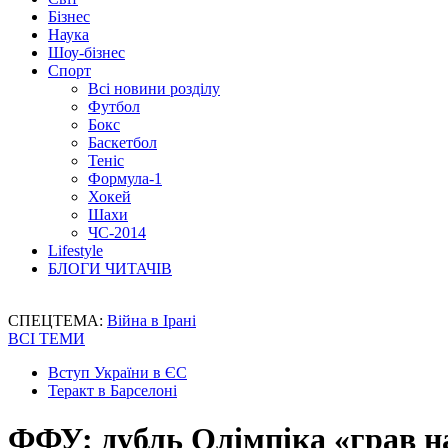
Бізнес
Наука
Шоу-бізнес
Спорт
Всі новини розділу
Футбол
Бокс
Баскетбол
Теніс
Формула-1
Хокей
Шахи
ЧС-2014
Lifestyle
БЛОГИ ЧИТАЧІВ
СПЕЦТЕМА:
Війна в Ірані
ВСІ ТЕМИ
Вступ України в ЄС
Теракт в Барселоні
ФФУ: дубль Олімпіка «грав н