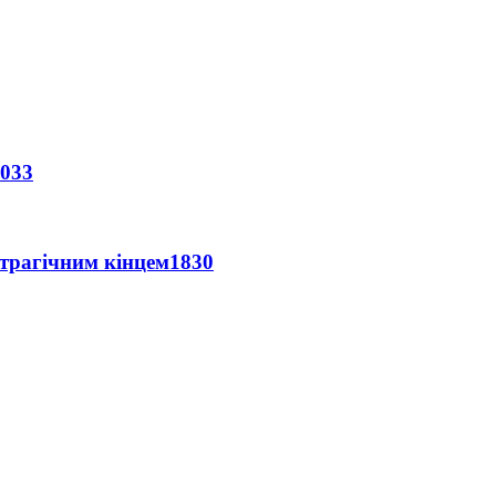
033
 трагічним кінцем
1830