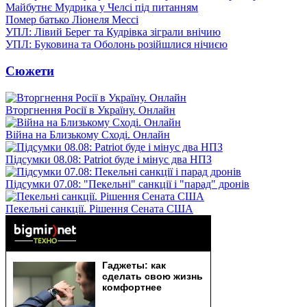
Майбутнє Мудрика у Челсі під питанням
Помер батько Ліонеля Мессі
УПЛ: Лівий Берег та Кудрівка зіграли внічию
УПЛ: Буковина та Оболонь розійшлися нічиєю
Сюжети
Вторгнення Росії в Україну. Онлайн
Війна на Близькому Сході. Онлайн
Підсумки 08.08: Patriot буде і мінус два НПЗ
Підсумки 07.08: "Пекельні" санкції і "парад" дронів
Пекельні санкції. Рішення Сената США