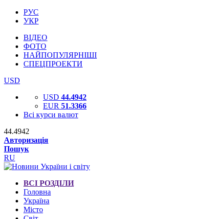
РУС
УКР
ВІДЕО
ФОТО
НАЙПОПУЛЯРНІШІ
СПЕЦПРОЕКТИ
USD
USD
44.4942
EUR
51.3366
Всі курси валют
44.4942
Авторизація
Пошук
RU
ВСІ РОЗДІЛИ
Головна
Україна
Місто
Світ