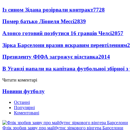
Із сином Зідана розірвали контракт
7728
Помер батько Ліонеля Мессі
2839
Алонсо готовий позбутися 16 гравців Челсі
2057
Зірка Барселони вразив яскравим перевтіленням
2
Президенту ФІФА загрожує відставка
2014
В Уганді напали на капітана футбольної збірної з
Читати коментарі
Новини футболу
Останні
Популярні
Коментовані
Флік зробив заяву про майбутнє зіркового вінгера Барселони