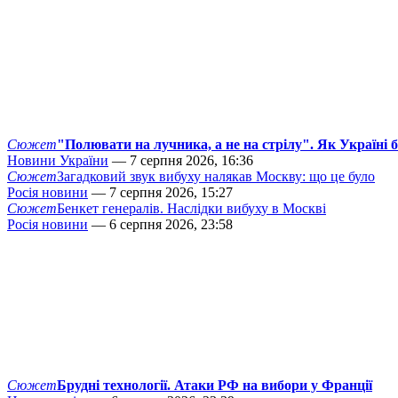
Сюжет
"Полювати на лучника, а не на стрілу". Як Україні 
Новини України
— 7 серпня 2026, 16:36
Сюжет
Загадковий звук вибуху налякав Москву: що це було
Росія новини
— 7 серпня 2026, 15:27
Сюжет
Бенкет генералів. Наслідки вибуху в Москві
Росія новини
— 6 серпня 2026, 23:58
Сюжет
Брудні технології. Атаки РФ на вибори у Франції