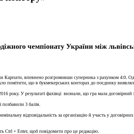
іжного чемпіонату України між львівс
ли Карпати, впевнено розгромивши суперника з рахунком 4:0. Од
уло помітити, що в букмекерських конторах до поєдинку виявлял
16 року. У результаті фахівці визнали, що гра мала договірний 
 позбавили 3 балів.
римінальну відповідальність за організацію й участь у договірних
ь Ctrl + Enter, щоб повідомити про це редакцію.