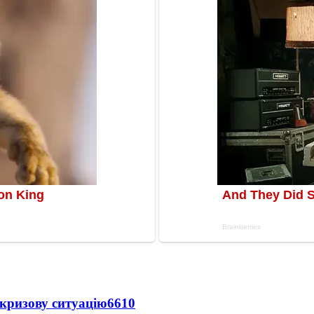
кризову ситуацію
6610