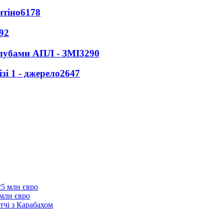
нтіно
6178
92
клубами АПЛ - ЗМІ
3290
і 1 - джерело
2647
 млн євро
тчі з Карабахом