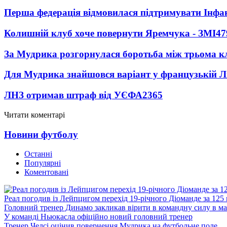
Перша федерація відмовилася підтримувати Інфа
Колишній клуб хоче повернути Яремчука - ЗМІ
47
За Мудрика розгорнулася боротьба між трьома 
Для Мудрика знайшовся варіант у французькій Ліз
ЛНЗ отримав штраф від УЄФА
2365
Читати коментарі
Новини футболу
Останні
Популярні
Коментовані
Реал погодив із Лейпцигом перехід 19-річного Діоманде за 125
Головний тренер Динамо закликав вірити в командну силу в ма
У команді Ньюкасла офіційно новий головний тренер
Тренер Челсі оцінив повернення Мудрика на футбольне поле