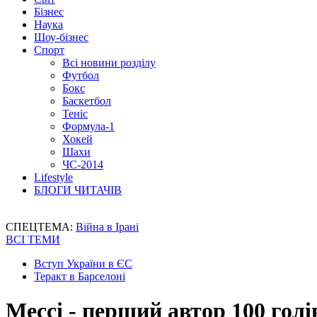
Бізнес
Наука
Шоу-бізнес
Спорт
Всі новини розділу
Футбол
Бокс
Баскетбол
Теніс
Формула-1
Хокей
Шахи
ЧС-2014
Lifestyle
БЛОГИ ЧИТАЧІВ
СПЕЦТЕМА:
Війна в Ірані
ВСІ ТЕМИ
Вступ України в ЄС
Теракт в Барселоні
Мессі - перший автор 100 гол