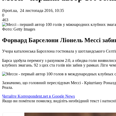
iSport.ua, 24 листопада 2016, 10:35
0
463
Фото: Getty Images
Форвард Барселони Ліонель Мессі забив
Учора каталонська Барселона гостювала у шотландського Селтік
Барса здобула перемогу з рахунком 2:0, а обидва голи виявилися
клубних змагань. 92 з цих ста голів він забив у рамках Ліги че
Зазначимо, що головний переслідувач Мессі - Кріштіану Роналду 
Реала.
Читайте Korrespondent.net в Google News
Якщо ви помітили помилку, виділіть необхідний текст і натисніт