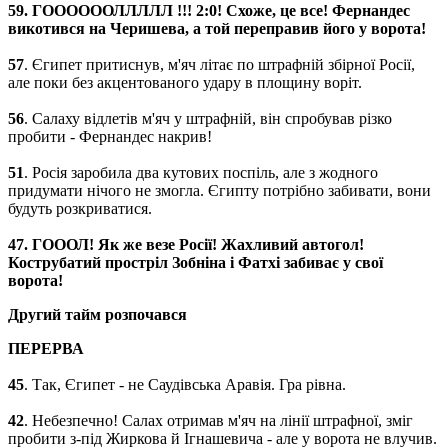
59. ГООООООЛЛЛЛЛ !!! 2:0! Схоже, це все! Фернандес
викотився на Черишева, а той переправив його у ворота!
57
. Єгипет притиснув, м'яч літає по штрафній збірної Росії,
але поки без акцентованого удару в площину воріт.
56
. Салаху відлетів м'яч у штрафній, він спробував різко
пробити - Фернандес накрив!
51
. Росія заробила два кутових поспіль, але з жодного
придумати нічого не змогла. Єгипту потрібно забивати, вони
будуть розкриватися.
47. ГОООЛ! Як же везе Росії! Жахливий автогол!
Кострубатий простріл Зобніна і Фатхі забиває у свої
ворота!
Другий тайм розпочався
ПЕРЕРВА
45
. Так, Єгипет - не Саудівська Аравія. Гра рівна.
42
. Небезпечно! Салах отримав м'яч на лінії штрафної, зміг
пробити з-під Жиркова й Ігнашевича - але у ворота не влучив.