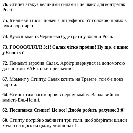
76
. Єгипет атакує великими силами і це шанс для контратак
Росії.
75
. Ігнашевич після подачі зі штрафного б'є головою прямо в
руки воротарю.
74
. Кузяєв замість Черишева буде грати у збірній Росії.
73
.
ГООООЛЛЛЛ! 3:1! Салах чітко пробив! Ну що, є шанс
у Єгипту?
72
. Пенальті заробив Салах. Арбітр звернувся за допомогою
до системи VAR і таки призначив!
67
. Момент у Єгипту. Салах котить на Трезеге, той б'є повз
ворота.
64
. Єгипет тим часом провів першу заміну. Варда вийшов
замість Ель-Ненні.
62. Посипався Єгипет! Це все! Дзюба робить рахунок 3:0!
60
. Єгипту потрібно забивати три голи, щоб зберігати шанси
хоча б на щось на цьому чемпіонаті!