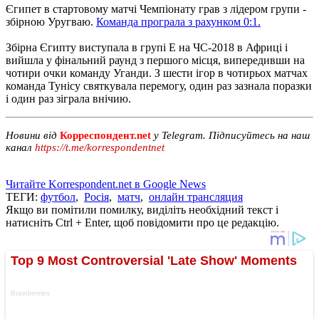
Єгипет в стартовому матчі Чемпіонату грав з лідером групи -
збірною Уругваю.
Команда програла з рахунком 0:1.
Збірна Єгипту виступала в групі Е на ЧС-2018 в Африці і
вийшла у фінальний раунд з першого місця, випередивши на
чотири очки команду Уганди. З шести ігор в чотирьох матчах
команда Тунісу святкувала перемогу, один раз зазнала поразки
і один раз зіграла внічию.
Новини від
Корреспондент.net
у Telegram. Підписуйтесь на наш
канал
https://t.me/korrespondentnet
Читайте Korrespondent.net в Google News
ТЕГИ:
футбол
,
Росія
,
матч
,
онлайн трансляция
Якщо ви помітили помилку, виділіть необхідний текст і
натисніть Ctrl + Enter, щоб повідомити про це редакцію.