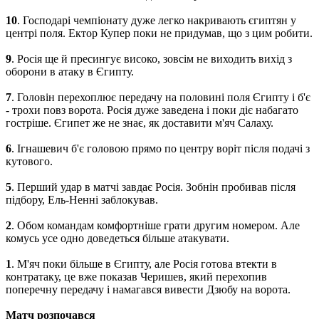
10
. Господарі чемпіонату дуже легко накривають єгиптян у
центрі поля. Ектор Купер поки не придумав, що з цим робити.
9
. Росія ще й пресингує високо, зовсім не виходить вихід з
оборони в атаку в Єгипту.
7
. Головін перехоплює передачу на половині поля Єгипту і б'є
- трохи повз ворота. Росія дуже заведена і поки діє набагато
гостріше. Єгипет же не знає, як доставити м'яч Салаху.
6
. Ігнашевич б'є головою прямо по центру воріт після подачі з
кутового.
5
. Перший удар в матчі завдає Росія. Зобнін пробивав після
підбору, Ель-Ненні заблокував.
2
. Обом командам комфортніше грати другим номером. Але
комусь усе одно доведеться більше атакувати.
1
. М'яч поки більше в Єгипту, але Росія готова втекти в
контратаку, це вже показав Черишев, який перехопив
поперечну передачу і намагався вивести Дзюбу на ворота.
Матч розпочався