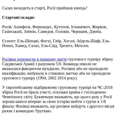
Салах виходить в старті, Росії прийшов кінець?
Стартові склади:
Росія: Акінфєєв, Фернандес, Кутєпов, Ігнашевич, Жирков,
Газінський, Зобнін, Самедов, Головін, Черишев, Дзюба.
Єгипет: Ель-Шенаві, Фатхі, Габр, Хегазі, Абдель-Шафі, Ель-
Ненні, Хамед, Салах, Ель-Саїд, Трезеге, Мохсен.
Росіяни перемогли в першому матчі
групового турніру збірну
Саудівської Аравії з рахунком 5:0. Команда ніколи не
вважалася фаворитом мундіалю. Росіяни або не проходили
кваліфікацію, вибували в стикових матчах або не проходили
групового турніру (1994, 2002 2014 року).
У європейському відбірковому груповому турнірі на ЧС-2018
збірна Росії не брала участі, оскільки країна є господинею
Чемпіонату світу. Букмекери вважають, що цього разу у Росії
хороші шанси вперше за свою історію вийти з групи в 1/8
фіналу. Фахівці вважають, що росіяни вийдуть з другого місця
разом з командою Уругваю.