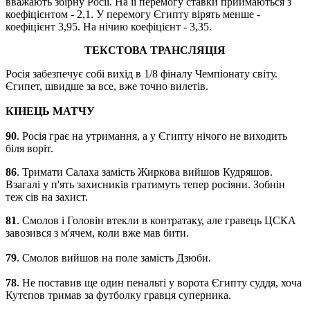
вважають збірну Росії. На її перемогу ставки приймаються з
коефіцієнтом - 2,1. У перемогу Єгипту вірять менше -
коефіцієнт 3,95. На нічию коефіцієнт - 3,35.
ТЕКСТОВА ТРАНСЛЯЦІЯ
Росія забезпечує собі вихід в 1/8 фіналу Чемпіонату світу.
Єгипет, швидше за все, вже точно вилетів.
КІНЕЦЬ МАТЧУ
90
. Росія грає на утримання, а у Єгипту нічого не виходить
біля воріт.
86
. Тримати Салаха замість Жиркова вийшов Кудряшов.
Взагалі у п'ять захисників гратимуть тепер росіяни. Зобнін
теж сів на захист.
81
. Смолов і Головін втекли в контратаку, але гравець ЦСКА
завозився з м'ячем, коли вже мав бити.
79
. Смолов вийшов на поле замість Дзюби.
78
. Не поставив ще один пенальті у ворота Єгипту суддя, хоча
Кутєпов тримав за футболку гравця суперника.