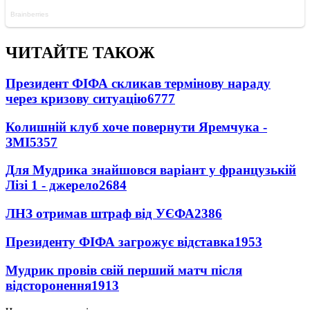
ЧИТАЙТЕ ТАКОЖ
Президент ФІФА скликав термінову нараду
через кризову ситуацію
6777
Колишній клуб хоче повернути Яремчука -
ЗМІ
5357
Для Мудрика знайшовся варіант у французькій
Лізі 1 - джерело
2684
ЛНЗ отримав штраф від УЄФА
2386
Президенту ФІФА загрожує відставка
1953
Мудрик провів свій перший матч після
відсторонення
1913