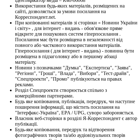
Ідентифікатор медіа – R40-06068
Використання будь-яких матеріалів, розміщених на
сайті, дозволяється за умови посилання на
Корреспондент.net.
При копіюванні матеріалів зі сторінки « Новини України
і світу» , для інтернет - видань - обов'язкове пряме
відкрите для пошукових систем гіперпосилання .
Посилання має бути розміщена в незалежності від
повного або часткового використання матеріалів.
Гіперпосилання ( для інтернет - видань) - повинна бути
розміщена в підзаголовку або в першому абзаці
матеріалу.
Новини з позначками "Думка", "Експертиза", "Заява",
"Регіони", "Гроші", "Влада", "Вибори", "Тест-драйв",
"Спецпроекти", "Промо" публікуються на правах
реклами.
Розділ Спецпроекти створюється спільно з
комерційними партнерами.
Будь яке копіювання, публікація, передрук, чи наступне
поширення інформації, що містить посилання на
"Інтерфакс-Україна", EPA / UPG, суворо забороняється.
Власник веб-сторінки в розділі Я-Корреспондент є автор
публікації.
Будь-яке копіювання, передрук та відтворення
фотографічних творів та/або аудіовізуальних творів