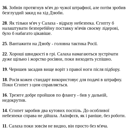
36
. Зобнін протягнув м'яч до чужої штрафної, але потім зробив
безглуздий закид на хід Дзюби.
28
. Як тільки м'яч у Салаха - відразу небезпека. Єгипту б
налаштувати безперебійну поставку м'ячів своєму лідерові,
було б набагато цікавіше.
25
. Вантажити на Дзюбу - головна тактика Росії.
22
. Хороші швидкості в грі. Салаха намагаються зустрічати
дуже щільно і жорстко росіяни, поки виходить успішно.
19
. Черишев засадив вище воріт з правої ноги після підбору.
18
. Росія кожен стандарт використовує для подачі в штрафну.
Поки Єгипет з цим справляється.
16
. Трезеге добре пройшов по флангу - бив у дальній,
недокрутив.
14
. Єгипет заробив два кутових поспіль. До особливої ​​
небезпеки справа не дійшла. Акінфєєв, як і раніше, без роботи.
11
. Салаха поки зовсім не видно, він просто без м'яча.