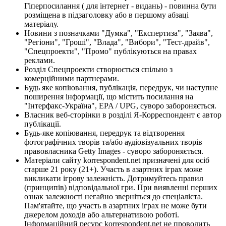
Гіперпосилання ( для інтернет - видань) - повинна бути
розміщена в підзаголовку або в першому абзаці
матеріалу.
Новини з позначками "Думка", "Експертиза", "Заява",
"Регіони", "Гроші", "Влада", "Вибори", "Тест-драйв",
"Спецпроекти", "Промо" публікуються на правах
реклами.
Розділ Спецпроекти створюється спільно з
комерційними партнерами.
Будь яке копіювання, публікація, передрук, чи наступне
поширення інформації, що містить посилання на
"Інтерфакс-Україна", EPA / UPG, суворо забороняється.
Власник веб-сторінки в розділі Я-Корреспондент є автор
публікації.
Будь-яке копіювання, передрук та відтворення
фотографічних творів та/або аудіовізуальних творів
правовласника Getty Images - суворо забороняється.
Матеріали сайту korrespondent.net призначені для осіб
старше 21 року (21+). Участь в азартних іграх може
викликати ігрову залежність. Дотримуйтесь правил
(принципів) відповідальної гри. При виявленні перших
ознак залежності негайно зверніться до спеціаліста.
Пам'ятайте, що участь в азартних іграх не може бути
джерелом доходів або альтернативою роботі.
Інформаційний ресурс korrespondent.net не проводить