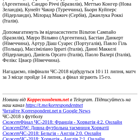
(Аргентина), Сандро Річчі (Бразилія), Меттью Конгер (Нова
Зеландія), Кунейт Чакир (Туреччина), Бьорн Куйперс
(Нідерланди), Мілорад Мажич (Сербія), Джанлука Роккі
(Італія).
Допомагатимуть їм відеоасистенти Вільтон Сампайо
(Бразилія), Мауро Вільяно (Аргентина), Бастіан Данкерт
(Німеччина), Артур Діаш Суарес (Португалія), Павло Гіль
(Польща), Массіміліано Ірраті (Італія), Данні Маккелі
(Нідерланди), Даніель Орсато (Італія), Паоло Валері (Італія),
Фелікс Цваєр (Німеччина).
Нагадаємо, півфінали ЧС-2018 відбудуться 10 і 11 липня, матч
за 3 місце пройде 14 липня, а фінал зіграють 15-го.
Новини від
Корреспондент.net
в Telegram. Підписуйтесь на
наш канал
https://t.me/korrespondentnet
Читайте Korrespondent.net в Google News
ЧС-2018 з футболу
Сюжет
Фінал ЧС-2018: Франція - Хорватія 4:2. Онлайн
Сюжет
DW: Дивна футбольна таємниця Хорватії
Сюжет
ЧС-2018: Бельгія - Англія 2:0. Онлайн
Сюжет
ЧС-2018: Хорватія - Англія 2:1. Онлайн