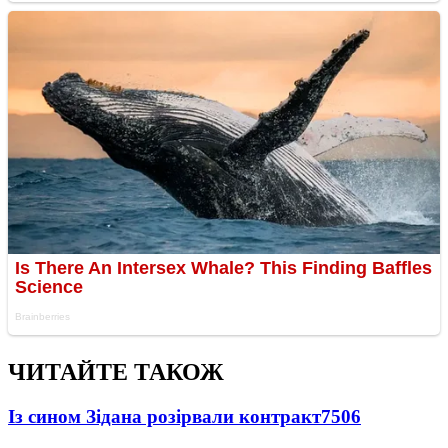
ЧИТАЙТЕ ТАКОЖ
Із сином Зідана розірвали контракт
7506