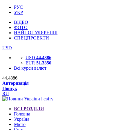
РУС
УКР
ВІДЕО
ФОТО
НАЙПОПУЛЯРНІШІ
СПЕЦПРОЕКТИ
USD
USD
44.4886
EUR
51.3350
Всі курси валют
44.4886
Авторизація
Пошук
RU
ВСІ РОЗДІЛИ
Головна
Україна
Місто
Світ