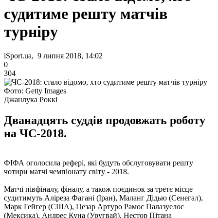
судитиме решту матчів
турніру
iSport.ua, 9 липня 2018, 14:02
0
304
Фото: Getty Images
Джанлука Роккі
Дванадцять суддів продовжать роботу
на ЧС-2018.
ФІФА оголосила рефері, які будуть обслуговувати решту
чотири матчі чемпіонату світу - 2018.
Матчі півфіналу, фіналу, а також поєдинок за третє місце
судитимуть Аліреза Фагані (Іран), Маланг Дідью (Сенегал),
Марк Гейгер (США), Цезар Артуро Рамос Палазуелос
(Мексика), Андрес Куна (Уругвай), Нестор Пітана