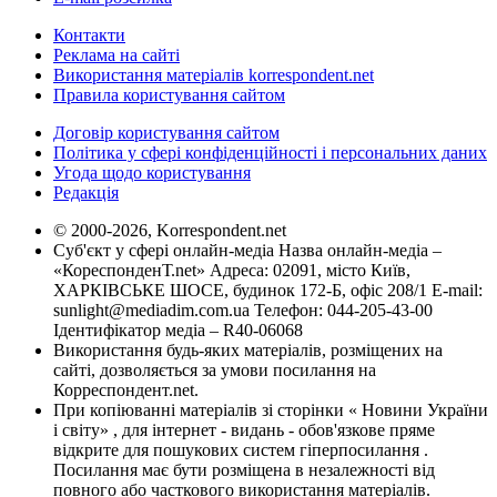
Контакти
Реклама на сайті
Використання матеріалів korrespondent.net
Правила користування сайтом
Договір користування сайтом
Політика у сфері конфіденційності і персональних даних
Угода щодо користування
Редакція
© 2000-2026, Korrespondent.net
Суб'єкт у сфері онлайн-медіа Назва онлайн-медіа –
«КореспонденТ.net» Адреса: 02091, місто Київ,
ХАРКІВСЬКЕ ШОСЕ, будинок 172-Б, офіс 208/1 E-mail:
sunlight@mediadim.com.ua
Телефон: 044-205-43-00
Ідентифікатор медіа – R40-06068
Використання будь-яких матеріалів, розміщених на
сайті, дозволяється за умови посилання на
Корреспондент.net.
При копіюванні матеріалів зі сторінки « Новини України
і світу» , для інтернет - видань - обов'язкове пряме
відкрите для пошукових систем гіперпосилання .
Посилання має бути розміщена в незалежності від
повного або часткового використання матеріалів.