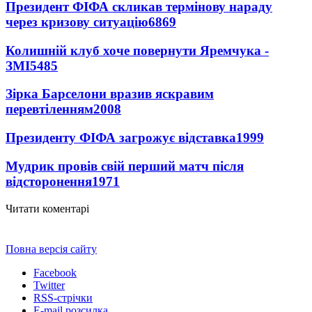
Президент ФІФА скликав термінову нараду
через кризову ситуацію
6869
Колишній клуб хоче повернути Яремчука -
ЗМІ
5485
Зірка Барселони вразив яскравим
перевтіленням
2008
Президенту ФІФА загрожує відставка
1999
Мудрик провів свій перший матч після
відсторонення
1971
Читати коментарі
Повна версія сайту
Facebook
Twitter
RSS-стрічки
E-mail розсилка