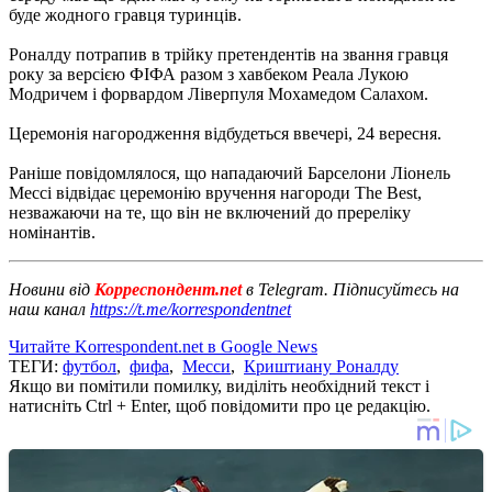
буде жодного гравця туринців.
Роналду потрапив в трійку претендентів на звання гравця
року за версією ФІФА разом з хавбеком Реала Лукою
Модричем і форвардом Ліверпуля Мохамедом Салахом.
Церемонія нагородження відбудеться ввечері, 24 вересня.
Раніше повідомлялося, що нападаючий Барселони Ліонель
Мессі відвідає церемонію вручення нагороди The Best,
незважаючи на те, що він не включений до пререліку
номінантів.
Новини від
Корреспондент.net
в Telegram. Підписуйтесь на
наш канал
https://t.me/korrespondentnet
Читайте Korrespondent.net в Google News
ТЕГИ:
футбол
,
фифа
,
Месси
,
Криштиану Роналду
Якщо ви помітили помилку, виділіть необхідний текст і
натисніть Ctrl + Enter, щоб повідомити про це редакцію.