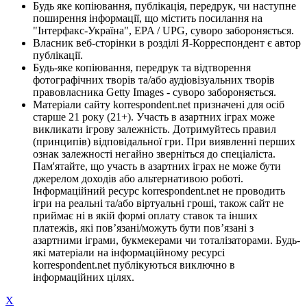
Будь яке копіювання, публікація, передрук, чи наступне
поширення інформації, що містить посилання на
"Інтерфакс-Україна", EPA / UPG, суворо забороняється.
Власник веб-сторінки в розділі Я-Корреспондент є автор
публікації.
Будь-яке копіювання, передрук та відтворення
фотографічних творів та/або аудіовізуальних творів
правовласника Getty Images - суворо забороняється.
Матеріали сайту korrespondent.net призначені для осіб
старше 21 року (21+). Участь в азартних іграх може
викликати ігрову залежність. Дотримуйтесь правил
(принципів) відповідальної гри. При виявленні перших
ознак залежності негайно зверніться до спеціаліста.
Пам'ятайте, що участь в азартних іграх не може бути
джерелом доходів або альтернативою роботі.
Інформаційний ресурс korrespondent.net не проводить
ігри на реальні та/або віртуальні гроші, також сайт не
приймає ні в якій формі оплату ставок та інших
платежів, які пов’язані/можуть бути пов’язані з
азартними іграми, букмекерами чи тоталізаторами. Будь-
які матеріали на інформаційному ресурсі
korrespondent.net публікуються виключно в
інформаційних цілях.
X