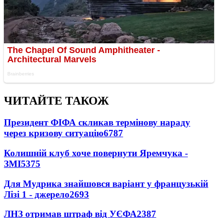
ЧИТАЙТЕ ТАКОЖ
Президент ФІФА скликав термінову нараду
через кризову ситуацію
6787
Колишній клуб хоче повернути Яремчука -
ЗМІ
5375
Для Мудрика знайшовся варіант у французькій
Лізі 1 - джерело
2693
ЛНЗ отримав штраф від УЄФА
2387