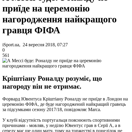
приїде на церемонію
нагородження найкращого
гравця ФІФА
iSport.ua, 24 вересня 2018, 07:27
0
561
Кріштіану Роналду розуміє, що
нагороду він не отримає.
Форвард Ювентуса Кріштіану Роналду не приїде в Лондон на
церемонію ФІФА, де буде нагороджений найкращий гравець
за підсумками сезону 2017/18, повідомляє Marca.
У клубі відсутність португальця пояснюють спортивними
причинами - мовляв, у неділю Ювентус грав в Серії А, а в
середу має ще один матч, тому на торжестві в понеділок не