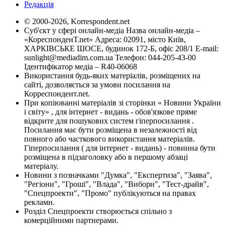
Редакція
© 2000-2026, Korrespondent.net
Суб'єкт у сфері онлайн-медіа Назва онлайн-медіа –
«КореспонденТ.net» Адреса: 02091, місто Київ,
ХАРКІВСЬКЕ ШОСЕ, будинок 172-Б, офіс 208/1 E-mail:
sunlight@mediadim.com.ua
Телефон: 044-205-43-00
Ідентифікатор медіа – R40-06068
Використання будь-яких матеріалів, розміщених на
сайті, дозволяється за умови посилання на
Корреспондент.net.
При копіюванні матеріалів зі сторінки « Новини України
і світу» , для інтернет - видань - обов'язкове пряме
відкрите для пошукових систем гіперпосилання .
Посилання має бути розміщена в незалежності від
повного або часткового використання матеріалів.
Гіперпосилання ( для інтернет - видань) - повинна бути
розміщена в підзаголовку або в першому абзаці
матеріалу.
Новини з позначками "Думка", "Експертиза", "Заява",
"Регіони", "Гроші", "Влада", "Вибори", "Тест-драйв",
"Спецпроекти", "Промо" публікуються на правах
реклами.
Розділ Спецпроекти створюється спільно з
комерційними партнерами.