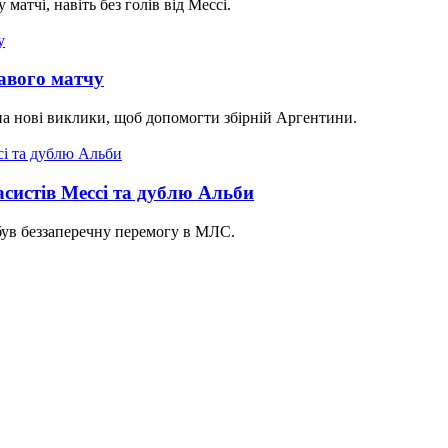
атчі, навіть без голів від Мессі.
равого матчу
на нові виклики, щоб допомогти збірній Аргентини.
асистів Мессі та дублю Альби
ув беззаперечну перемогу в МЛС.