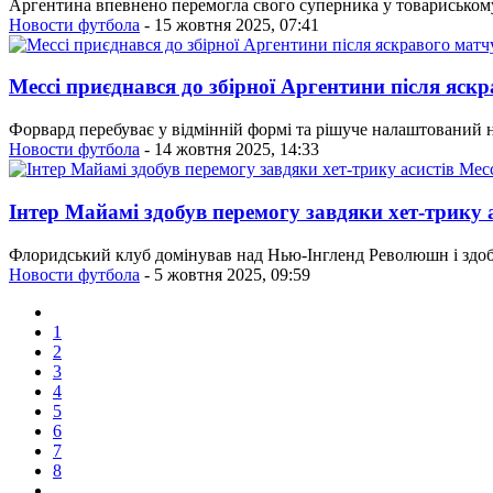
Аргентина впевнено перемогла свого суперника у товариському м
Новости футбола
- 15 жовтня 2025, 07:41
Мессі приєднався до збірної Аргентини після яск
Форвард перебуває у відмінній формі та рішуче налаштований 
Новости футбола
- 14 жовтня 2025, 14:33
Інтер Майамі здобув перемогу завдяки хет-трику 
Флоридський клуб домінував над Нью-Інгленд Революшн і здоб
Новости футбола
- 5 жовтня 2025, 09:59
1
2
3
4
5
6
7
8