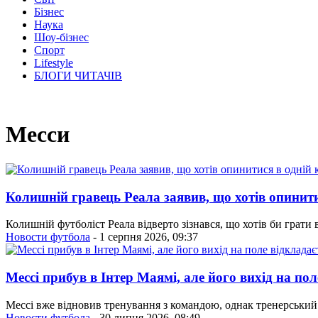
Бізнес
Наука
Шоу-бізнес
Спорт
Lifestyle
БЛОГИ ЧИТАЧІВ
Месси
Колишній гравець Реала заявив, що хотів опинитис
Колишній футболіст Реала відверто зізнався, що хотів би грати 
Новости футбола
- 1 серпня 2026, 09:37
Мессі прибув в Інтер Маямі, але його вихід на пол
Мессі вже відновив тренування з командою, однак тренерський
Новости футбола
- 30 липня 2026, 08:49