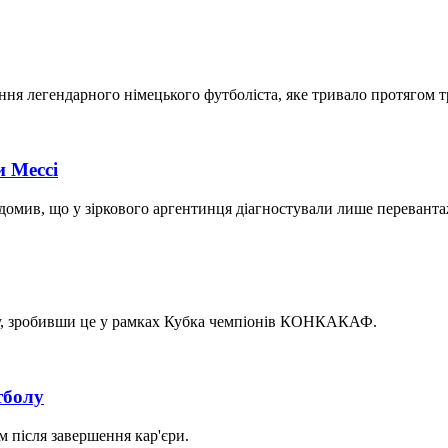
ння легендарного німецького футболіста, яке тривало протягом т
и Мессі
домив, що у зіркового аргентинця діагностували лише перевантаж
'єру, зробивши це у рамках Кубка чемпіонів КОНКАКАФ.
тболу
ом після завершення кар'єри.