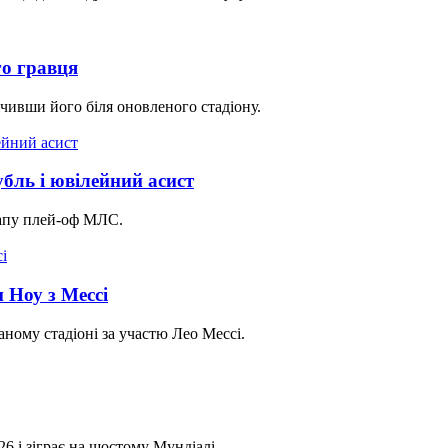
го гравця
чивши його біля оновленого стадіону.
бль і ювілейний асист
тапу плей-оф МЛС.
 Ноу з Мессі
ному стадіоні за участю Лео Мессі.
6 і зіграє на шостому Мундіалі.