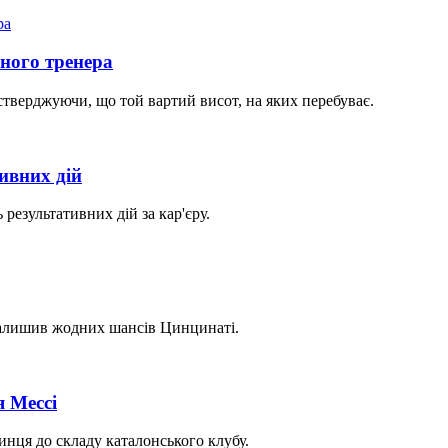
еного тренера
тверджуючи, що той вартий висот, на яких перебуває.
ивних дій
результативних дій за кар'єру.
 залишив жодних шансів Цинцинаті.
 Мессі
инця до складу каталонського клубу.