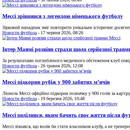
Мессі зрівнявся з легендою німецького футболу
Зірковий нападник зміг повторити унікальне історичне досягне
Новости футбола
- 17 червня 2026, 08:26
Інтер Маямі розвіяв страхи щодо серйозної травм
За результатами поглибленого медичного обстеження клуб пові
Новости футбола
- 26 травня 2026, 12:08
Мессі підкорив рубіж у 900 забитих м’ячів
Ліонель Мессі офіційно підкорив позначку у 900 голів за кар
Новости футбола
- 19 березня 2026, 10:48
Мессі поділився, яким бачить своє життя після фу
Мессі зізнався, що волів би стати власником клубу, а не тренер