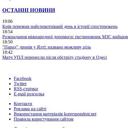
ОСТАННІ НОВИНИ
19:06
Київ пережив найспекотніший день в історії спостережень
18:54
Розкрадання міжнародної допомоги: ексчиновник МЗС вийшов 
18:50
"Парад" дронів у Ялті: названо можливу ціль
18:42
Матч УПЛ перенесли після обстрілу стадіону в Одесі
Facebook
Twitter
RSS-стрічки
E-mail розсилка
Контакти
Реклама на сайті
Використання матеріалів korrespondent.net
Правила користування сайтом