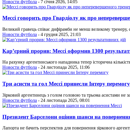
Новости футбола
- 7 січня 2026, 14:05
Мессі говорить про Гвардіолу як про непереверш
Великий гравець співає дифірамби не менш великому тренеру, с
Новости футбола
- 4 грудня 2025, 21:03
Кар’єрний прорив: Мессі оформив 1300 результат
На рахунку аргентинського нападника тепер історична кількість 
Новости футбола
- 24 листопада 2025, 11:06
Три асисти та гол Мессі принесли Інтеру перемогу
Зірковий аргентинець з голом головою та трьома асистами не
Новости футбола
- 24 листопада 2025, 08:01
Президент Барселони оцінив шанси на повернення
Лапорта не бачить перспектив для повернення зіркового аргент