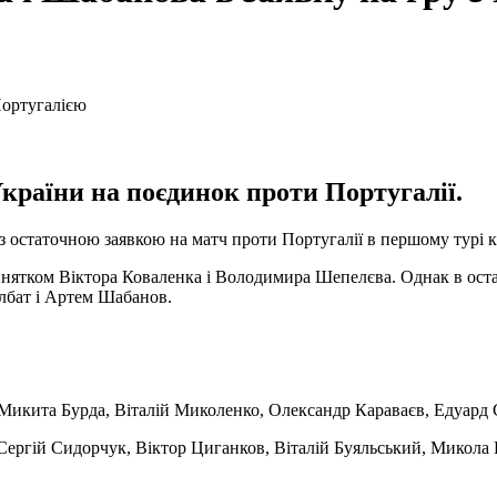
України на поєдинок проти Португалії.
 остаточною заявкою на матч проти Португалії в першому турі кв
винятком Віктора Коваленка і Володимира Шепелєва. Однак в ост
олбат і Артем Шабанов.
 Микита Бурда, Віталій Миколенко, Олександр Караваєв, Едуард 
 Сергій Сидорчук, Віктор Циганков, Віталій Буяльський, Микол