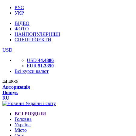
РУС
УКР
ВІДЕО
ФОТО
НАЙПОПУЛЯРНІШІ
СПЕЦПРОЕКТИ
USD
USD
44.4886
EUR
51.3350
Всі курси валют
44.4886
Авторизація
Пошук
RU
ВСІ РОЗДІЛИ
Головна
Україна
Місто
Світ