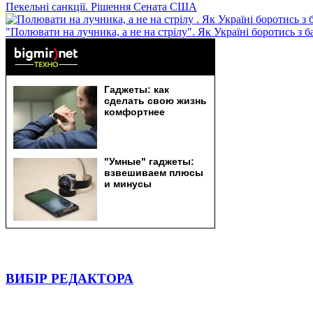
Пекельні санкції. Рішення Сената США
"Полювати на лучника, а не на стрілу". Як Україні боротись з 
ВИБІР РЕДАКТОРА