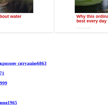
кризову ситуацію
6863
71
999
ення
1965