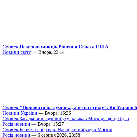
Сюжет
Пекельні санкції. Рішення Сената США
Новини світу
— Вчора, 23:14
Сюжет
"Полювати на лучника, а не на стрілу". Як Україні 
Новини України
— Вчора, 16:36
Сюжет
Загадковий звук вибуху налякав Москву: що це було
Росія новини
— Вчора, 15:27
Сюжет
Бенкет генералів. Наслідки вибуху в Москві
Росія новини
— 6 серпня 2026, 23:58