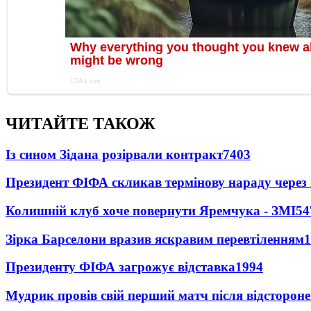
ЧИТАЙТЕ ТАКОЖ
Із сином Зідана розірвали контракт
7403
Президент ФІФА скликав термінову нараду через 
Колишній клуб хоче повернути Яремчука - ЗМІ
54
Зірка Барселони вразив яскравим перевтіленням
1
Президенту ФІФА загрожує відставка
1994
Мудрик провів свій перший матч після відсторон