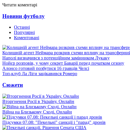
Читати коментарі
Новини футболу
Останні
Популярні
Коментовані
Колишній агент Неймара розкрив схеми впливу на трансферни
Наполі визначився з потенційним замінником Лукаку
Нойєр розповів, у чому секрет Баварії перед початком сезону
Алонсо готовий позбутися 16 гравців Челсі
Топ-клуб Ла Ліги зацікавився Ромеро
Сюжети
Вторгнення Росії в Україну. Онлайн
Війна на Близькому Сході. Онлайн
Підсумки 07.08: "Пекельні" санкції і "парад" дронів