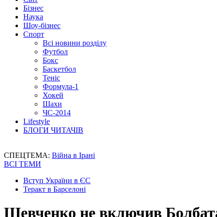
Бізнес
Наука
Шоу-бізнес
Спорт
Всі новини розділу
Футбол
Бокс
Баскетбол
Теніс
Формула-1
Хокей
Шахи
ЧС-2014
Lifestyle
БЛОГИ ЧИТАЧІВ
СПЕЦТЕМА:
Війна в Ірані
ВСІ ТЕМИ
Вступ України в ЄС
Теракт в Барселоні
Шевченко не включив Болбата