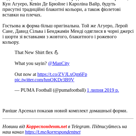
Кун Агуеро, Кевін Де Брюйне і Кароліна Вайр, будуть
присутні традиційні блакитні кольори, а також фіолетові
вставки на плечах.
Гостьова ж форма більш оригінальна. Той же Агуеро, Лерой
Сане, Давид Сільва і Бенджамін Менді одяглися в чорні джерсі
і шорти зі вставками з жовтого, блакитного і рожевого
кольору.
That New Shirt flex 💪
What you sayin?
@ManCity
Out now at
https://t.co/ZVJLxQm6Fp
pic.twitter.com/hmOKDr3B9V
— PUMA Football (@pumafootball)
1 липня 2019 р.
Раніше Арсенал показав новий комплект домашньої форми.
Новини від
Корреспондент.net
в Telegram. Підписуйтесь на
наш канал
https://t.me/korrespondentnet