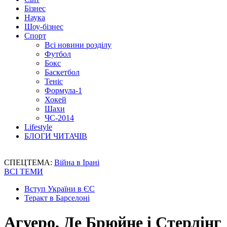
Бізнес
Наука
Шоу-бізнес
Спорт
Всі новини розділу
Футбол
Бокс
Баскетбол
Теніс
Формула-1
Хокей
Шахи
ЧС-2014
Lifestyle
БЛОГИ ЧИТАЧІВ
СПЕЦТЕМА:
Війна в Ірані
ВСІ ТЕМИ
Вступ України в ЄС
Теракт в Барселоні
Агуеро, Де Брюйне і Стерлінг