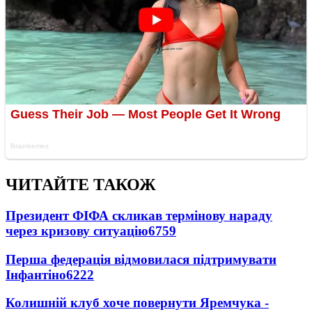
ЧИТАЙТЕ ТАКОЖ
Президент ФІФА скликав термінову нараду
через кризову ситуацію
6759
Перша федерація відмовилася підтримувати
Інфантіно
6222
Колишній клуб хоче повернути Яремчука -