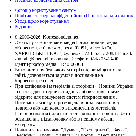
Договір користування сайтом
Політика у сфері конфіденційності і персональних даних
Угода щодо користування
Редакція
© 2000-2026, Korrespondent.net
Суб'єкт у сфері онлайн-медіа Назва онлайн-медіа –
«КореспонденТ.net» Адреса: 02091, місто Київ,
ХАРКІВСЬКЕ ШОСЕ, будинок 172-Б, офіс 208/1 E-mail:
sunlight@mediadim.com.ua
Телефон: 044-205-43-00
Ідентифікатор медіа – R40-06068
Використання будь-яких матеріалів, розміщених на
сайті, дозволяється за умови посилання на
Корреспондент.net.
При копіюванні матеріалів зі сторінки « Новини України
і світу» , для інтернет - видань - обов'язкове пряме
відкрите для пошукових систем гіперпосилання .
Посилання має бути розміщена в незалежності від
повного або часткового використання матеріалів.
Гіперпосилання ( для інтернет - видань) - повинна бути
розміщена в підзаголовку або в першому абзаці
матеріалу.
Новини з позначками "Думка", "Експертиза", "Заява",
"Регіони", "Гроші", "Влада", "Вибори", "Тест-драйв",