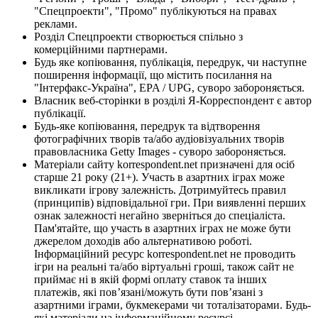
"Спецпроекти", "Промо" публікуються на правах
реклами.
Розділ Спецпроекти створюється спільно з
комерційними партнерами.
Будь яке копіювання, публікація, передрук, чи наступне
поширення інформації, що містить посилання на
"Інтерфакс-Україна", EPA / UPG, суворо забороняється.
Власник веб-сторінки в розділі Я-Корреспондент є автор
публікації.
Будь-яке копіювання, передрук та відтворення
фотографічних творів та/або аудіовізуальних творів
правовласника Getty Images - суворо забороняється.
Матеріали сайту korrespondent.net призначені для осіб
старше 21 року (21+). Участь в азартних іграх може
викликати ігрову залежність. Дотримуйтесь правил
(принципів) відповідальної гри. При виявленні перших
ознак залежності негайно зверніться до спеціаліста.
Пам'ятайте, що участь в азартних іграх не може бути
джерелом доходів або альтернативою роботі.
Інформаційний ресурс korrespondent.net не проводить
ігри на реальні та/або віртуальні гроші, також сайт не
приймає ні в якій формі оплату ставок та інших
платежів, які пов’язані/можуть бути пов’язані з
азартними іграми, букмекерами чи тоталізаторами. Будь-
які матеріали на інформаційному ресурсі