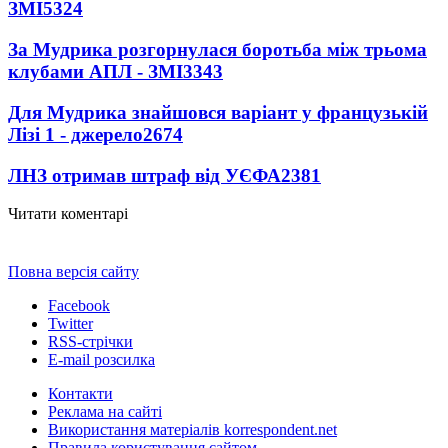
ЗМІ
5324
За Мудрика розгорнулася боротьба між трьома
клубами АПЛ - ЗМІ
3343
Для Мудрика знайшовся варіант у французькій
Лізі 1 - джерело
2674
ЛНЗ отримав штраф від УЄФА
2381
Читати коментарі
Повна версія сайту
Facebook
Twitter
RSS-стрічки
E-mail розсилка
Контакти
Реклама на сайті
Використання матеріалів korrespondent.net
Правила користування сайтом