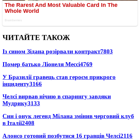
ЧИТАЙТЕ ТАКОЖ
Із сином Зідана розірвали контракт
7803
Помер батько Ліонеля Мессі
4769
У Бразилії гравець став героєм прикрого
інциденту
3166
Челсі вирвав нічию в спарингу завдяки
Мудрику
3133
Син і онук легенд Мілана змінив черговий клуб
в Італії
2408
Алонсо готовий позбутися 16 гравців Челсі
2116