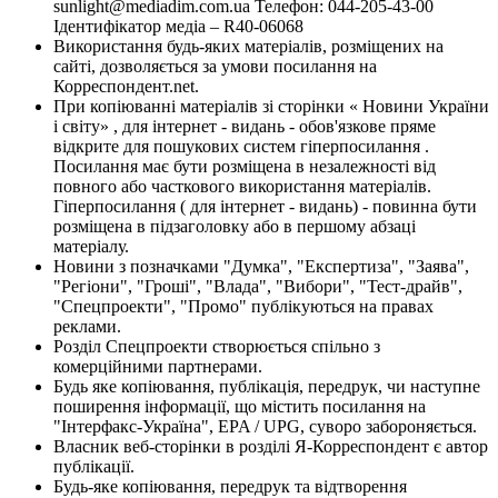
sunlight@mediadim.com.ua
Телефон: 044-205-43-00
Ідентифікатор медіа – R40-06068
Використання будь-яких матеріалів, розміщених на
сайті, дозволяється за умови посилання на
Корреспондент.net.
При копіюванні матеріалів зі сторінки « Новини України
і світу» , для інтернет - видань - обов'язкове пряме
відкрите для пошукових систем гіперпосилання .
Посилання має бути розміщена в незалежності від
повного або часткового використання матеріалів.
Гіперпосилання ( для інтернет - видань) - повинна бути
розміщена в підзаголовку або в першому абзаці
матеріалу.
Новини з позначками "Думка", "Експертиза", "Заява",
"Регіони", "Гроші", "Влада", "Вибори", "Тест-драйв",
"Спецпроекти", "Промо" публікуються на правах
реклами.
Розділ Спецпроекти створюється спільно з
комерційними партнерами.
Будь яке копіювання, публікація, передрук, чи наступне
поширення інформації, що містить посилання на
"Інтерфакс-Україна", EPA / UPG, суворо забороняється.
Власник веб-сторінки в розділі Я-Корреспондент є автор
публікації.
Будь-яке копіювання, передрук та відтворення