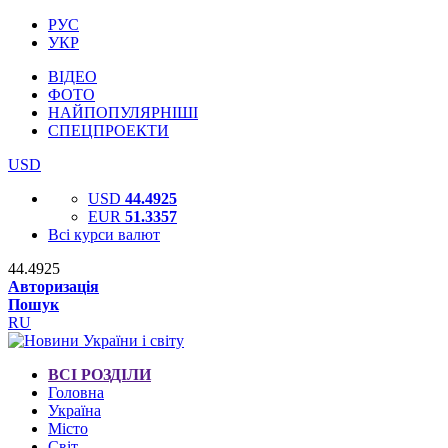
РУС
УКР
ВІДЕО
ФОТО
НАЙПОПУЛЯРНІШІ
СПЕЦПРОЕКТИ
USD
USD
44.4925
EUR
51.3357
Всі курси валют
44.4925
Авторизація
Пошук
RU
ВСІ РОЗДІЛИ
Головна
Україна
Місто
Світ