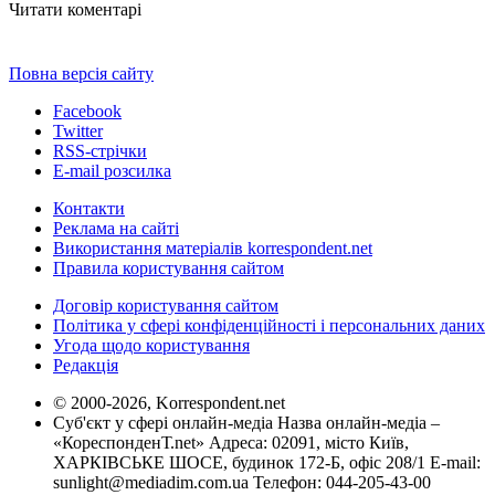
Читати коментарі
Повна версія сайту
Facebook
Twitter
RSS-стрічки
E-mail розсилка
Контакти
Реклама на сайті
Використання матеріалів korrespondent.net
Правила користування сайтом
Договір користування сайтом
Політика у сфері конфіденційності і персональних даних
Угода щодо користування
Редакція
© 2000-2026, Korrespondent.net
Суб'єкт у сфері онлайн-медіа Назва онлайн-медіа –
«КореспонденТ.net» Адреса: 02091, місто Київ,
ХАРКІВСЬКЕ ШОСЕ, будинок 172-Б, офіс 208/1 E-mail:
sunlight@mediadim.com.ua
Телефон: 044-205-43-00