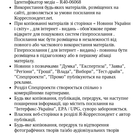
Ідентифікатор медіа – R40-06068
Використання будь-яких матеріалів, розміщених на
сайті, дозволяється за умови посилання на
Корреспондент.net.
При копіюванні матеріалів зі сторінки « Новини України
і світу» , для інтернет - видань - обов'язкове пряме
відкрите для пошукових систем гіперпосилання .
Посилання має бути розміщена в незалежності від
повного або часткового використання матеріалів.
Гіперпосилання ( для інтернет - видань) - повинна бути
розміщена в підзаголовку або в першому абзаці
матеріалу.
Новини з позначками "Думка", "Експертиза", "Заява",
"Регіони", "Гроші", "Влада", "Вибори", "Тест-драйв",
"Спецпроекти", "Промо" публікуються на правах
реклами.
Розділ Спецпроекти створюється спільно з
комерційними партнерами.
Будь яке копіювання, публікація, передрук, чи наступне
поширення інформації, що містить посилання на
"Інтерфакс-Україна", EPA / UPG, суворо забороняється.
Власник веб-сторінки в розділі Я-Корреспондент є автор
публікації.
Будь-яке копіювання, передрук та відтворення
фотографічних творів та/або аудіовізуальних творів