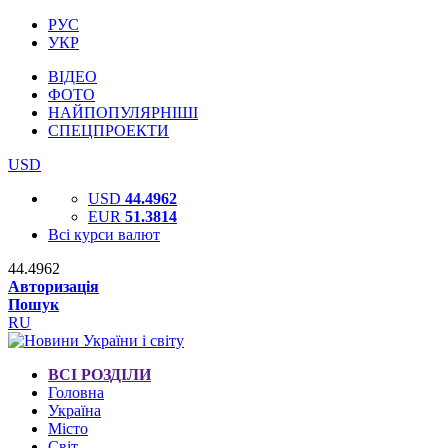
РУС
УКР
ВІДЕО
ФОТО
НАЙПОПУЛЯРНІШІ
СПЕЦПРОЕКТИ
USD
USD
44.4962
EUR
51.3814
Всі курси валют
44.4962
Авторизація
Пошук
RU
ВСІ РОЗДІЛИ
Головна
Україна
Місто
Світ