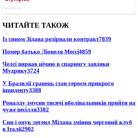
ЧИТАЙТЕ ТАКОЖ
Із сином Зідана розірвали контракт
7839
Помер батько Ліонеля Мессі
4859
Челсі вирвав нічию в спарингу завдяки
Мудрику
3724
У Бразилії гравець став героєм прикрого
інциденту
3388
Роналду змусив тисячі вболівальників прийти на
чуже весілля
3382
Син і онук легенд Мілана змінив черговий клуб
в Італії
2902