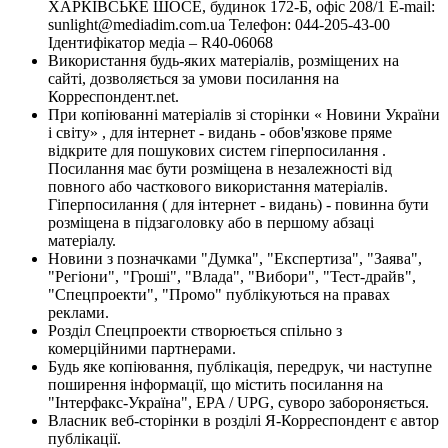
ХАРКІВСЬКЕ ШОСЕ, будинок 172-Б, офіс 208/1 E-mail:
sunlight@mediadim.com.ua
Телефон: 044-205-43-00
Ідентифікатор медіа – R40-06068
Використання будь-яких матеріалів, розміщених на
сайті, дозволяється за умови посилання на
Корреспондент.net.
При копіюванні матеріалів зі сторінки « Новини України
і світу» , для інтернет - видань - обов'язкове пряме
відкрите для пошукових систем гіперпосилання .
Посилання має бути розміщена в незалежності від
повного або часткового використання матеріалів.
Гіперпосилання ( для інтернет - видань) - повинна бути
розміщена в підзаголовку або в першому абзаці
матеріалу.
Новини з позначками "Думка", "Експертиза", "Заява",
"Регіони", "Гроші", "Влада", "Вибори", "Тест-драйв",
"Спецпроекти", "Промо" публікуються на правах
реклами.
Розділ Спецпроекти створюється спільно з
комерційними партнерами.
Будь яке копіювання, публікація, передрук, чи наступне
поширення інформації, що містить посилання на
"Інтерфакс-Україна", EPA / UPG, суворо забороняється.
Власник веб-сторінки в розділі Я-Корреспондент є автор
публікації.