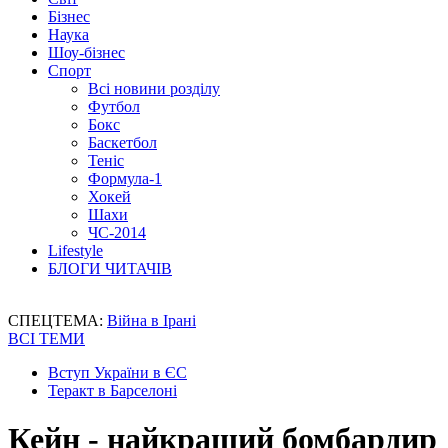
Бізнес
Наука
Шоу-бізнес
Спорт
Всі новини розділу
Футбол
Бокс
Баскетбол
Теніс
Формула-1
Хокей
Шахи
ЧС-2014
Lifestyle
БЛОГИ ЧИТАЧІВ
СПЕЦТЕМА:
Війна в Ірані
ВСІ ТЕМИ
Вступ України в ЄС
Теракт в Барселоні
Кейн - найкращий бомбардир