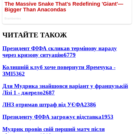
ЧИТАЙТЕ ТАКОЖ
Президент ФІФА скликав термінову нараду
через кризову ситуацію
6779
Колишній клуб хоче повернути Яремчука -
ЗМІ
5362
Для Мудрика знайшовся варіант у французькій
Лізі 1 - джерело
2687
ЛНЗ отримав штраф від УЄФА
2386
Президенту ФІФА загрожує відставка
1953
Мудрик провів свій перший матч після