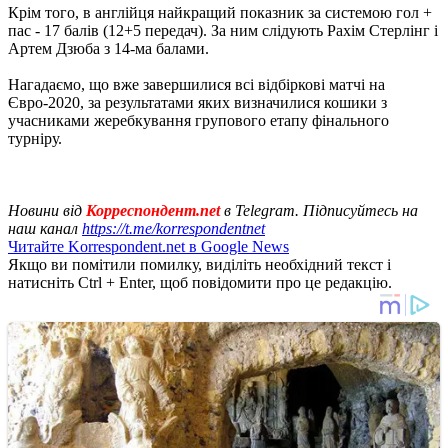
Крім того, в англійця найкращий показник за системою гол +
пас - 17 балів (12+5 передач). За ним слідують Рахім Стерлінг і
Артем Дзюба з 14-ма балами.
Нагадаємо, що вже завершилися всі відбіркові матчі на
Євро-2020, за результатами яких визначилися кошики з
учасниками жеребкування групового етапу фінального
турніру.
Новини від
Корреспондент.net
в Telegram. Підписуйтесь на
наш канал
https://t.me/korrespondentnet
Читайте Korrespondent.net в Google News
Якщо ви помітили помилку, виділіть необхідний текст і
натисніть Ctrl + Enter, щоб повідомити про це редакцію.