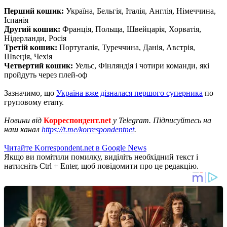
Перший кошик:
Україна, Бельгія, Італія, Англія, Німеччина,
Іспанія
Другий кошик:
Франція, Польща, Швейцарія, Хорватія,
Нідерланди, Росія
Третій кошик:
Португалія, Туреччина, Данія, Австрія,
Швеція, Чехія
Четвертий кошик:
Уельс, Фінляндія і чотири команди, які
пройдуть через плей-оф
Зазначимо, що
Україна вже дізналася першого суперника
по
груповому етапу.
Новини від
Корреспондент.net
у Telegram. Підписуйтесь на
наш канал
https://t.me/korrespondentnet
.
Читайте Korrespondent.net в Google News
Якщо ви помітили помилку, виділіть необхідний текст і
натисніть Ctrl + Enter, щоб повідомити про це редакцію.