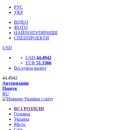
РУС
УКР
ВІДЕО
ФОТО
НАЙПОПУЛЯРНІШІ
СПЕЦПРОЕКТИ
USD
USD
44.4942
EUR
51.3366
Всі курси валют
44.4942
Авторизація
Пошук
RU
ВСІ РОЗДІЛИ
Головна
Україна
Місто
Світ