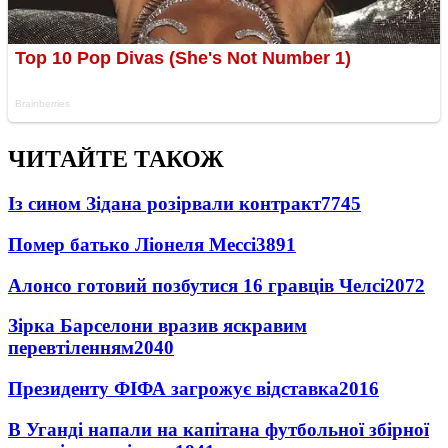
ЧИТАЙТЕ ТАКОЖ
Із сином Зідана розірвали контракт
7745
Помер батько Ліонеля Мессі
3891
Алонсо готовий позбутися 16 гравців Челсі
2072
Зірка Барселони вразив яскравим
перевтіленням
2040
Президенту ФІФА загрожує відставка
2016
В Уганді напали на капітана футбольної збірної