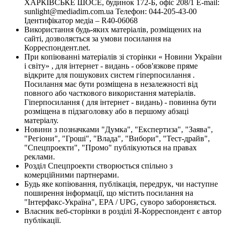
ХАРКІВСЬКЕ ШОСЕ, будинок 172-Б, офіс 208/1 E-mail:
sunlight@mediadim.com.ua
Телефон: 044-205-43-00
Ідентифікатор медіа – R40-06068
Використання будь-яких матеріалів, розміщених на
сайті, дозволяється за умови посилання на
Корреспондент.net.
При копіюванні матеріалів зі сторінки « Новини України
і світу» , для інтернет - видань - обов'язкове пряме
відкрите для пошукових систем гіперпосилання .
Посилання має бути розміщена в незалежності від
повного або часткового використання матеріалів.
Гіперпосилання ( для інтернет - видань) - повинна бути
розміщена в підзаголовку або в першому абзаці
матеріалу.
Новини з позначками "Думка", "Експертиза", "Заява",
"Регіони", "Гроші", "Влада", "Вибори", "Тест-драйв",
"Спецпроекти", "Промо" публікуються на правах
реклами.
Розділ Спецпроекти створюється спільно з
комерційними партнерами.
Будь яке копіювання, публікація, передрук, чи наступне
поширення інформації, що містить посилання на
"Інтерфакс-Україна", EPA / UPG, суворо забороняється.
Власник веб-сторінки в розділі Я-Корреспондент є автор
публікації.