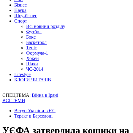
Бізнес
Наука
Шоу-бізнес
Спорт
Всі новини розділу
Футбол
Бокс
Баскетбол
Теніс
Формула-1
Хокей
Шахи
ЧС-2014
Lifestyle
БЛОГИ ЧИТАЧІВ
СПЕЦТЕМА:
Війна в Ірані
ВСІ ТЕМИ
Вступ України в ЄС
Теракт в Барселоні
УЄФА затвердила кошики на