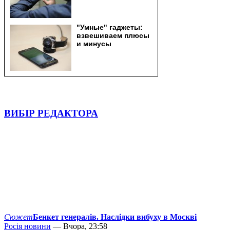
ВИБІР РЕДАКТОРА
Сюжет
Бенкет генералів. Наслідки вибуху в Москві
Росія новини
— Вчора, 23:58