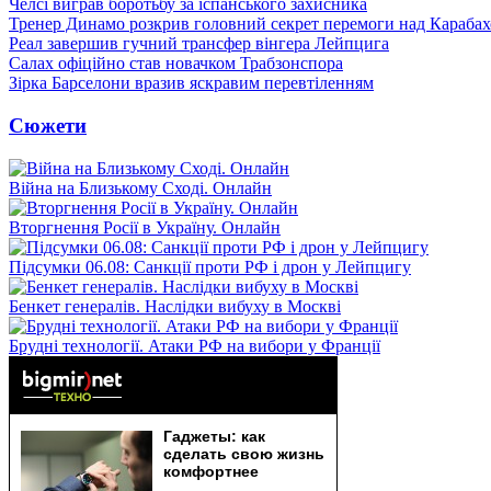
Челсі виграв боротьбу за іспанського захисника
Тренер Динамо розкрив головний секрет перемоги над Караба
Реал завершив гучний трансфер вінгера Лейпцига
Салах офіційно став новачком Трабзонспора
Зірка Барселони вразив яскравим перевтіленням
Сюжети
Війна на Близькому Сході. Онлайн
Вторгнення Росії в Україну. Онлайн
Підсумки 06.08: Санкції проти РФ і дрон у Лейпцигу
Бенкет генералів. Наслідки вибуху в Москві
Брудні технології. Атаки РФ на вибори у Франції