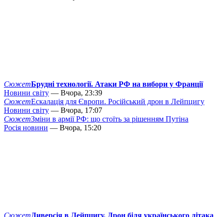
Сюжет
Брудні технології. Атаки РФ на вибори у Франції
Новини світу
— Вчора, 23:39
Сюжет
Ескалація для Європи. Російський дрон в Лейпцигу
Новини світу
— Вчора, 17:07
Сюжет
Зміни в армії РФ: що стоїть за рішенням Путіна
Росія новини
— Вчора, 15:20
Сюжет
Диверсія в Лейпцигу. Дрон біля українського літака