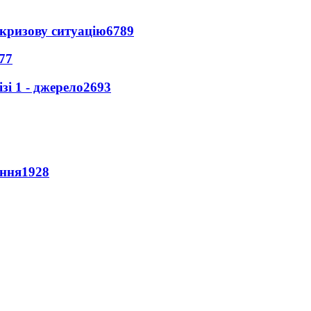
кризову ситуацію
6789
77
і 1 - джерело
2693
ення
1928