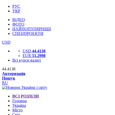
РУС
УКР
ВІДЕО
ФОТО
НАЙПОПУЛЯРНІШІ
СПЕЦПРОЕКТИ
USD
USD
44.4138
EUR
51.2998
Всі курси валют
44.4138
Авторизація
Пошук
RU
ВСІ РОЗДІЛИ
Головна
Україна
Місто
Світ