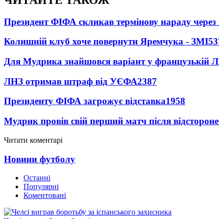
Президент ФІФА скликав термінову нараду через 
Колишній клуб хоче повернути Яремчука - ЗМІ
53
Для Мудрика знайшовся варіант у французькій Ліз
ЛНЗ отримав штраф від УЄФА
2387
Президенту ФІФА загрожує відставка
1958
Мудрик провів свій перший матч після відсторон
Читати коментарі
Новини футболу
Останні
Популярні
Коментовані