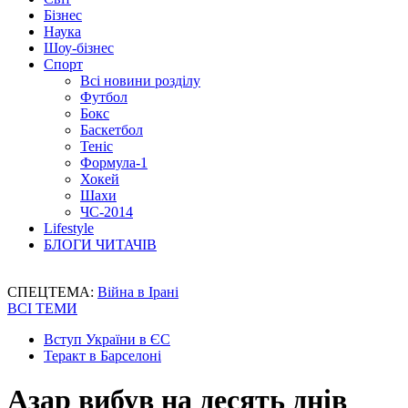
Бізнес
Наука
Шоу-бізнес
Спорт
Всі новини розділу
Футбол
Бокс
Баскетбол
Теніс
Формула-1
Хокей
Шахи
ЧС-2014
Lifestyle
БЛОГИ ЧИТАЧІВ
СПЕЦТЕМА:
Війна в Ірані
ВСІ ТЕМИ
Вступ України в ЄС
Теракт в Барселоні
Азар вибув на десять днів