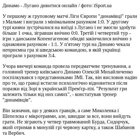
Динамо - Лугано дивитися онлайн / фото: iSport.ua
У першому ж груповому матчі Ліги Європи "динамівці" грали
з Мальме і виграли з мінімальним рахунком 1:0. У другому
турі кияни зустрічалися на виїзді з Лугано і не змогли здобути
більше 1 очка, зігравши внічию 0:0. Третій і четвертий тур -
ігри з данським Копенгагеном: обидві закінчилися внічию з
однаковим рахунком - 1:1. У п'ятому турі на Динамо чекала
неприємна гра зі шведською командою, в якій українці
програли з рахунком 3:4.
Учора ввечері команда провела передматчеве тренування, а
головний тренер київського Динамо Олексій Михайличенко
поспілкувався з представниками ЗМІ. Так, він висловив надію
про те, що гравці встигли психологічно відновитися після
поразки від Зорі в українській Прем'єр-лізі. "Результат гри
залежить тільки від них самих", - констатував тренер
"динамівців".
Він зазначив, що у деяких гравців, а саме Миколенка і
Шепелєва є мікротравми, але, швидше за все, вони вийдуть
грати. Не зіграють у четвер травмований Бурда, Сидорчук,
який отримав в минулій грі червону картку, а також Шабанов
та Вербич.