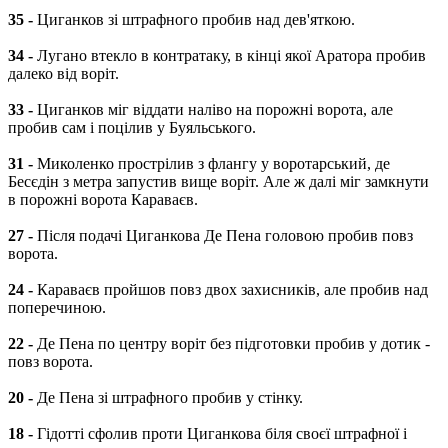
35 -
Циганков зі штрафного пробив над дев'яткою.
34 -
Лугано втекло в контратаку, в кінці якої Аратора пробив
далеко від воріт.
33 -
Циганков міг віддати наліво на порожні ворота, але
пробив сам і поцілив у Буяльського.
31 -
Миколенко прострілив з флангу у воротарський, де
Бесєдін з метра запустив вище воріт. Але ж далі міг замкнути
в порожні ворота Караваєв.
27 -
Після подачі Циганкова Де Пена головою пробив повз
ворота.
24 -
Караваєв пройшов повз двох захисників, але пробив над
поперечиною.
22 -
Де Пена по центру воріт без підготовки пробив у дотик -
повз ворота.
20 -
Де Пена зі штрафного пробив у стінку.
18 -
Гідотті сфолив проти Циганкова біля своєї штрафної і