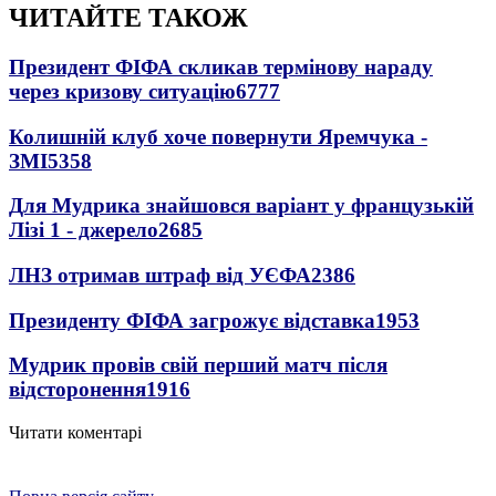
ЧИТАЙТЕ ТАКОЖ
Президент ФІФА скликав термінову нараду
через кризову ситуацію
6777
Колишній клуб хоче повернути Яремчука -
ЗМІ
5358
Для Мудрика знайшовся варіант у французькій
Лізі 1 - джерело
2685
ЛНЗ отримав штраф від УЄФА
2386
Президенту ФІФА загрожує відставка
1953
Мудрик провів свій перший матч після
відсторонення
1916
Читати коментарі