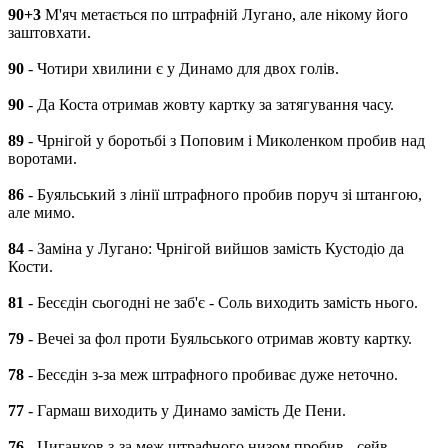
90+3
М'яч метається по штрафній Лугано, але нікому його
заштовхати.
90
- Чотири хвилини є у Динамо для двох голів.
90
- Да Коста отримав жовту картку за затягування часу.
89
- Чрнігой у боротьбі з Поповим і Миколенком пробив над
воротами.
86
- Буяльський з лінії штрафного пробив поруч зі штангою,
але мимо.
84
- Заміна у Лугано: Чрнігой вийшов замість Кустодіо да
Кости.
81
- Бесєдін сьогодні не заб'є - Соль виходить замість нього.
79
- Вечеі за фол проти Буяльського отримав жовту картку.
78
- Бесєдін з-за меж штрафного пробиває дуже неточно.
77
- Гармаш виходить у Динамо замість Де Пени.
76
- Циганков з-за меж штрафного низом пробив - сейв