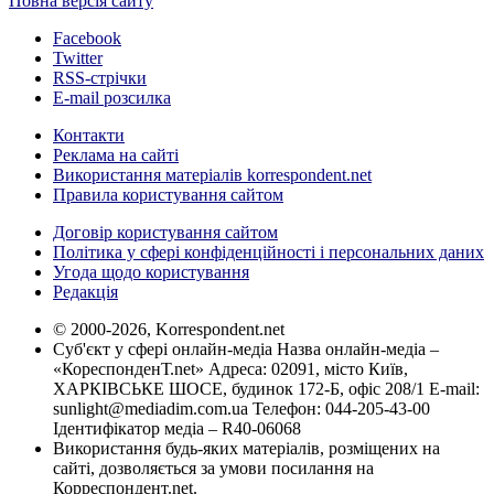
Повна версія сайту
Facebook
Twitter
RSS-стрічки
E-mail розсилка
Контакти
Реклама на сайті
Використання матеріалів korrespondent.net
Правила користування сайтом
Договір користування сайтом
Політика у сфері конфіденційності і персональних даних
Угода щодо користування
Редакція
© 2000-2026, Korrespondent.net
Суб'єкт у сфері онлайн-медіа Назва онлайн-медіа –
«КореспонденТ.net» Адреса: 02091, місто Київ,
ХАРКІВСЬКЕ ШОСЕ, будинок 172-Б, офіс 208/1 E-mail:
sunlight@mediadim.com.ua
Телефон: 044-205-43-00
Ідентифікатор медіа – R40-06068
Використання будь-яких матеріалів, розміщених на
сайті, дозволяється за умови посилання на
Корреспондент.net.