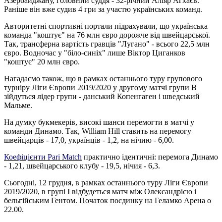
Азербайджану, головний суддя - 32-річний Аліяр Агхаєв.
Раніше він вже судив 4 гри за участю українських команд.
Авторитетні спортивні портали підрахували, що українська
команда "коштує" на 76 млн євро дорожче від швейцарської.
Так, трансферна вартість гравців "Лугано" - всього 22,5 млн
євро. Водночас у "біло-синіх" лише Віктор Циганков
"коштує" 20 млн євро.
Нагадаємо також, що в рамках останнього туру групового
турніру Ліги Європи 2019/2020 у другому матчі групи В
зійдуться лідер групи - данський Копенгаген і шведський
Мальме.
На думку букмекерів, високі шанси перемогти в матчі у
команди Динамо. Так, William Hill ставить на перемогу
швейцарців - 17,0, українців - 1,2, на нічию - 6,00.
Коефіцієнти Pari Match
практично ідентичні: перемога Динамо
- 1,21, швейцарського клубу - 19,5, нічия - 6,3.
Сьогодні, 12 грудня, в рамках останнього туру Ліги Європи
2019/2020, в групі I відбудеться матч між Олександрією і
бельгійським Гентом. Початок поєдинку на Геламко Арена о
22.00.