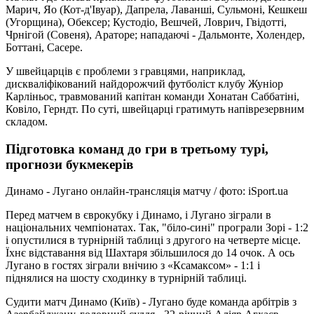
Марич, Яо (Кот-д'Івуар), Дапрела, Лаванші, Сульмоні, Кешкеш
(Угорщина), Обексер; Кустодіо, Вешчей, Ловрич, Гвідотті,
Чрнігой (Совеня), Араторе; нападаючі - Дальмонте, Холендер,
Боттані, Сасере.
У швейцарців є проблеми з гравцями, наприклад,
дискваліфікований найдорожчий футболіст клубу Жуніор
Карліньос, травмований капітан команди Хонатан Саббатіні,
Ковіло, Герндт. По суті, швейцарці гратимуть напіврезервним
складом.
Підготовка команд до гри в третьому турі,
прогнози букмекерів
Динамо - Лугано онлайн-трансляція матчу / фото: iSport.ua
Перед матчем в єврокубку і Динамо, і Лугано зіграли в
національних чемпіонатах. Так, "біло-сині" програли Зорі - 1:2
і опустилися в турнірній таблиці з другого на четверте місце.
Їхнє відставання від Шахтаря збільшилося до 14 очок. А ось
Лугано в гостях зіграли внічию з «Ксамаксом» - 1:1 і
піднялися на шосту сходинку в турнірній таблиці.
Судити матч Динамо (Київ) - Лугано буде команда арбітрів з