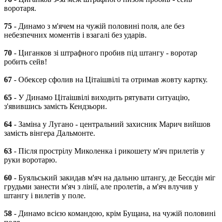
воротаря.
75
- Динамо з м'ячем на чужій половині поля, але без
небезпечних моментів і взагалі без ударів.
70
- Циганков зі штрафного пробив під штангу - воротар
робить сейв!
67
- Обексер сфолив на Цітаішвілі та отримав жовту картку.
65
- У Динамо Цітаішвілі виходить рятувати ситуацію,
з'явившись замість Кендзьори.
64
- Заміна у Лугано - центральний захисник Марич вийшов
замість вінгера Дальмонте.
63
- Після прострілу Миколенка і рикошету м'яч прилетів у
руки воротарю.
60
- Буяльський закидав м'яч на дальню штангу, де Бесєдін міг
грудьми занести м'яч з лінії, але пролетів, а м'яч влучив у
штангу і вилетів у поле.
58
- Динамо всією командою, крім Бущана, на чужій половині