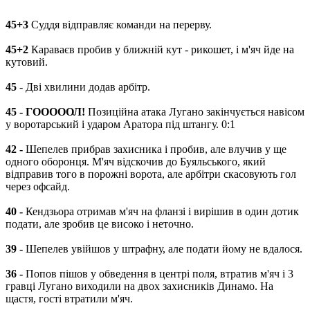
45+3
Суддя відправляє команди на перерву.
45+2
Караваєв пробив у ближній кут - рикошет, і м'яч йде на
кутовий.
45
- Дві хвилини додав арбітр.
45 - ГОООООЛ!
Позиційна атака Лугано закінчується навісом
у воротарський і ударом Аратора під штангу. 0:1
42 -
Шепелев прибрав захисника і пробив, але влучив у ще
одного оборонця. М'яч відскочив до Буяльського, який
відправив того в порожні ворота, але арбітри скасовують гол
через офсайд.
40 -
Кендзьора отримав м'яч на фланзі і вирішив в один дотик
подати, але зробив це високо і неточно.
39 -
Шепелев увійшов у штрафну, але подати йому не вдалося.
36 -
Попов пішов у обведення в центрі поля, втратив м'яч і 3
гравці Лугано виходили на двох захисників Динамо. На
щастя, гості втратили м'яч.