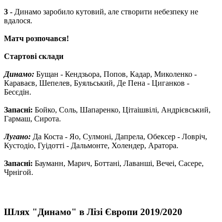
3 -
Динамо заробило кутовий, але створити небезпеку не
вдалося.
Матч розпочався!
Стартові склади
Динамо:
Бущан - Кендзьора, Попов, Кадар, Миколенко -
Караваєв, Шепелев, Буяльський, Де Пена - Циганков -
Бесєдін.
Запасні:
Бойко, Соль, Шапаренко, Цітаішвілі, Андрієвський,
Гармаш, Сирота.
Лугано:
Да Коста - Яо, Сулмоні, Дапрела, Обексер - Ловріч,
Кустодіо, Гуідотті - Дальмонте, Холендер, Аратора.
Запасні:
Бауманн, Марич, Боттані, Лаванші, Вечеі, Сасере,
Чрнігой.
Шлях "Динамо" в Лізі Європи 2019/2020