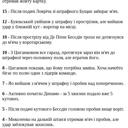
отримав жовту картку.
15 -
Після подачі Ловріча зі штрафного Бущан забирає м'яч.
12 -
Буяльський увійшов у штрафну і прострілив, але вийшов
удар у ближній кут - воротар на місці.
10 -
Після прострілу від Де Пени Бесєдін трохи не дотягнувся
до м'яча у воротарському.
10 -
З Циганковим все гаразд, протягнув зараз він м'яч до
штрафної через половину поля, але втратив його.
8 -
Циганков показав, що йому потрібна заміна. Хоча начебто
бігає по полю один з лідерів команди.
7 -
Яо вийшов з м'ячем у штрафну і пробив над поперечиною.
6 -
Активно початло Динамо - за 5 хвилин подало вже 5
кутових.
5 -
Після подачі кутового Бесєдін головою пробив вище воріт.
4 -
Миколенко на дальній штанзі отримав м'яч і пробив, але
удар заблокував захисник.