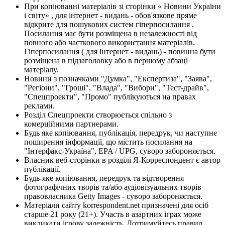
При копіюванні матеріалів зі сторінки « Новини України
і світу» , для інтернет - видань - обов'язкове пряме
відкрите для пошукових систем гіперпосилання .
Посилання має бути розміщена в незалежності від
повного або часткового використання матеріалів.
Гіперпосилання ( для інтернет - видань) - повинна бути
розміщена в підзаголовку або в першому абзаці
матеріалу.
Новини з позначками "Думка", "Експертиза", "Заява",
"Регіони", "Гроші", "Влада", "Вибори", "Тест-драйв",
"Спецпроекти", "Промо" публікуються на правах
реклами.
Розділ Спецпроекти створюється спільно з
комерційними партнерами.
Будь яке копіювання, публікація, передрук, чи наступне
поширення інформації, що містить посилання на
"Інтерфакс-Україна", EPA / UPG, суворо забороняється.
Власник веб-сторінки в розділі Я-Корреспондент є автор
публікації.
Будь-яке копіювання, передрук та відтворення
фотографічних творів та/або аудіовізуальних творів
правовласника Getty Images - суворо забороняється.
Матеріали сайту korrespondent.net призначені для осіб
старше 21 року (21+). Участь в азартних іграх може
викликати ігрову залежність. Дотримуйтесь правил