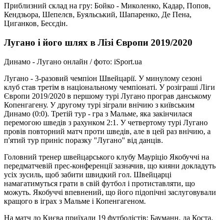
Приблизний склад на гру: Бойко - Миколенко, Кадар, Попов,
Кендзьора, Шепелєв, Буяльський, Шапаренко, Де Пена,
Циганков, Бесєдін.
Лугано і його шлях в Лізі Європи 2019/2020
Динамо - Лугано онлайн / фото: iSport.ua
Лугано - 3-разовий чемпіон Швейцарії. У минулому сезоні
клуб став третім в національному чемпіонаті. У розіграші Ліги
Європи 2019/2020 в першому турі Лугано програв данському
Копенгагену. У другому турі зіграли внічию з київським
Динамо (0:0). Третій тур - гра з Мальме, яка закінчилася
перемогою шведів з рахунком 2:1. У четвертому турі Лугано
провів повторний матч проти шведів, але в цей раз внічию, а
п'ятий тур приніс поразку "Лугано" від данців.
Головний тренер швейцарського клубу Мауріціо Якобуччі на
передматчевій прес-конференції зазначив, що кияни докладуть
усіх зусиль, щоб забити швидкий гол. Швейцарці
намагатимуться грати в свій футбол і протиставляти, що
можуть. Якобуччі впевнений, що його підопічні заслуговували
кращого в іграх з Мальме і Копенгагеном.
На матч до Києва приїхали 19 футболістів: Бауманн, да Коста,