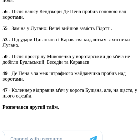
поля.
56
- Після навісу Кендзьори Де Пена пробив головою над
воротами.
55
- Заміна у Лугано: Вечеі вийшов замість Гідотті.
53 -
Під удари Циганкова і Караваєва кидаються захисники
Лугано.
50 -
Після прострілу Миколенка у воротарський до м'яча не
добігли Буяльський, Бесєдін та Караваєв.
49
- Де Пена з-за меж штрафного майданчика пробив над
воротами.
47
- Колендер відправив м'яч у ворота Бущана, але, на щастя, у
нього офсайд.
Розпочався другий тайм.