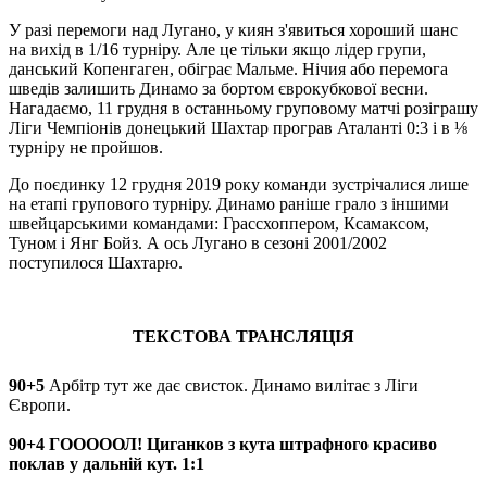
У разі перемоги над Лугано, у киян з'явиться хороший шанс
на вихід в 1/16 турніру. Але це тільки якщо лідер групи,
данський Копенгаген, обіграє Мальме. Нічия або перемога
шведів залишить Динамо за бортом єврокубкової весни.
Нагадаємо, 11 грудня в останньому груповому матчі розіграшу
Ліги Чемпіонів донецький Шахтар програв Аталанті 0:3 і в ⅛
турніру не пройшов.
До поєдинку 12 грудня 2019 року команди зустрічалися лише
на етапі групового турніру. Динамо раніше грало з іншими
швейцарськими командами: Грассхоппером, Ксамаксом,
Туном і Янг Бойз. А ось Лугано в сезоні 2001/2002
поступилося Шахтарю.
ТЕКСТОВА ТРАНСЛЯЦІЯ
90+5
Арбітр тут же дає свисток. Динамо вилітає з Ліги
Європи.
90+4 ГОООООЛ! Циганков з кута штрафного красиво
поклав у дальній кут. 1:1