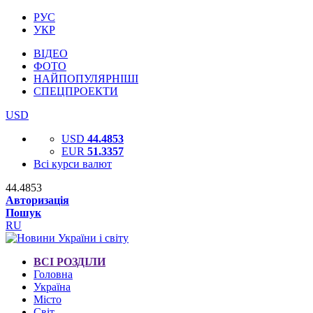
РУС
УКР
ВІДЕО
ФОТО
НАЙПОПУЛЯРНІШІ
СПЕЦПРОЕКТИ
USD
USD
44.4853
EUR
51.3357
Всі курси валют
44.4853
Авторизація
Пошук
RU
ВСІ РОЗДІЛИ
Головна
Україна
Місто
Світ