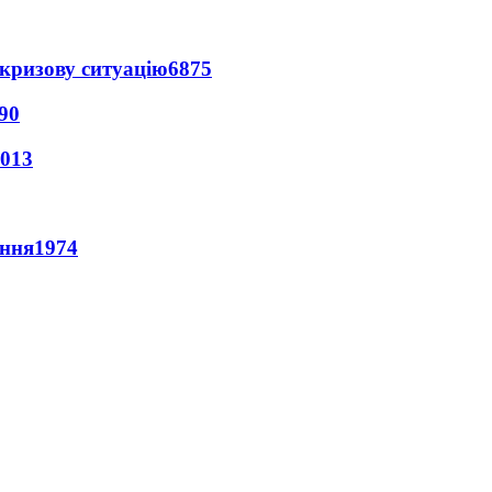
кризову ситуацію
6875
90
013
ення
1974