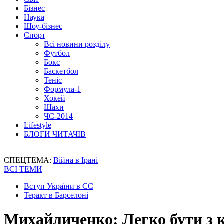
Бізнес
Наука
Шоу-бізнес
Спорт
Всі новини розділу
Футбол
Бокс
Баскетбол
Теніс
Формула-1
Хокей
Шахи
ЧС-2014
Lifestyle
БЛОГИ ЧИТАЧІВ
СПЕЦТЕМА:
Війна в Ірані
ВСІ ТЕМИ
Вступ України в ЄС
Теракт в Барселоні
Михайличенко: Легко бути з 