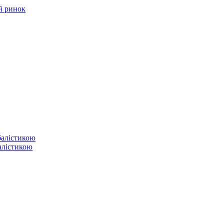
й ринок
балістикою