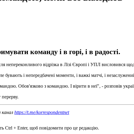
мувати команду і в горі, і в радості.
я непереконливого відрізка в Лізі Європі і УПЛ висловився щод
Але бувають і непередбачені моменти, і важкі матчі, і незаслужени
андою. Обов'язково з командою. І вірити в неї", - розповів укра
 перерву.
ш канал
https://t.me/korrespondentnet
ь Ctrl + Enter, щоб повідомити про це редакцію.