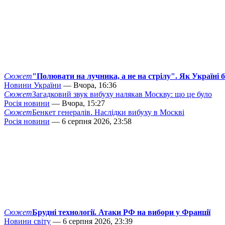
Сюжет
"Полювати на лучника, а не на стрілу". Як Україні 
Новини України
— Вчора, 16:36
Сюжет
Загадковий звук вибуху налякав Москву: що це було
Росія новини
— Вчора, 15:27
Сюжет
Бенкет генералів. Наслідки вибуху в Москві
Росія новини
— 6 серпня 2026, 23:58
Сюжет
Брудні технології. Атаки РФ на вибори у Франції
Новини світу
— 6 серпня 2026, 23:39