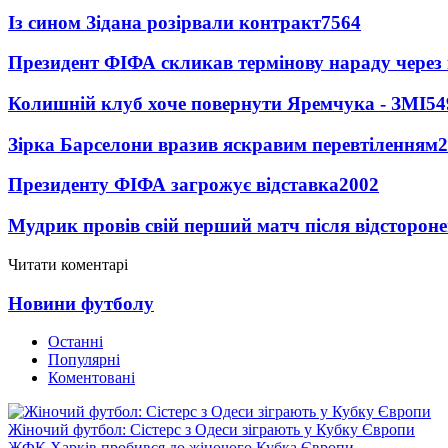
Із сином Зідана розірвали контракт
7564
Президент ФІФА скликав термінову нараду через 
Колишній клуб хоче повернути Яремчука - ЗМІ
54
Зірка Барселони вразив яскравим перевтіленням
2
Президенту ФІФА загрожує відставка
2002
Мудрик провів свій перший матч після відсторон
Читати коментарі
Новини футболу
Останні
Популярні
Коментовані
Жіночий футбол: Сістерс з Одеси зіграють у Кубку Європи
ЖФК Харків пробився до жіночого Кубка Європи