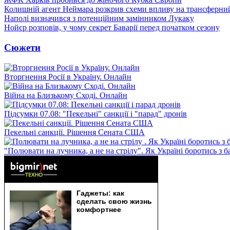
Колишній агент Неймара розкрив схеми впливу на трансферни
Наполі визначився з потенційним замінником Лукаку
Нойєр розповів, у чому секрет Баварії перед початком сезону
Сюжети
Вторгнення Росії в Україну. Онлайн
Війна на Близькому Сході. Онлайн
Підсумки 07.08: "Пекельні" санкції і "парад" дронів
Пекельні санкції. Рішення Сената США
"Полювати на лучника, а не на стрілу". Як Україні боротись з 