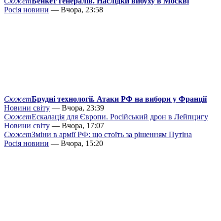
Сюжет
Бенкет генералів. Наслідки вибуху в Москві
Росія новини
— Вчора, 23:58
Сюжет
Брудні технології. Атаки РФ на вибори у Франції
Новини світу
— Вчора, 23:39
Сюжет
Ескалація для Європи. Російський дрон в Лейпцигу
Новини світу
— Вчора, 17:07
Сюжет
Зміни в армії РФ: що стоїть за рішенням Путіна
Росія новини
— Вчора, 15:20