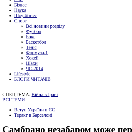
Бізнес
Наука
Шоу-бізнес
Спорт
Всі новини розділу
Футбол
Бокс
Баскетбол
Теніс
Формула-1
Хокей
Шахи
ЧС-2014
Lifestyle
БЛОГИ ЧИТАЧІВ
СПЕЦТЕМА:
Війна в Ірані
ВСІ ТЕМИ
Вступ України в ЄС
Теракт в Барселоні
Самбрано незабаром може пер