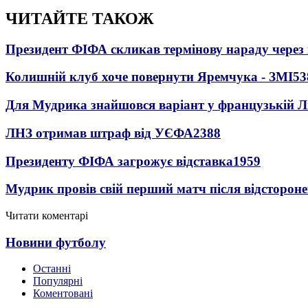
ЧИТАЙТЕ ТАКОЖ
Президент ФІФА скликав термінову нараду через 
Колишній клуб хоче повернути Яремчука - ЗМІ
53
Для Мудрика знайшовся варіант у французькій Ліз
ЛНЗ отримав штраф від УЄФА
2388
Президенту ФІФА загрожує відставка
1959
Мудрик провів свій перший матч після відсторон
Читати коментарі
Новини футболу
Останні
Популярні
Коментовані