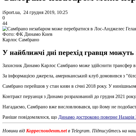
iSport.ua, 24 грудня 2019, 10:25
0
44
Фото: ФК Динамо Киев
Карлос Самбрано
У найближчі дні перехід гравця можуть 
Захисник Динамо Карлос Самбрано може здійснити трансфер в
За інформацією джерела, американський клуб домовився з "біло
Самбрано перейшов у стан киян в січні 2018 року. У нинішньом
Контракт перуанця з Динамо розрахований до грудня 2021 року
Нагадаємо, Самбрано вже висловлювався, що йому не подобаєт
Раніше повідомлялося, що
Динамо достроково поверне Назарія
Новини від
Корреспондент.net
в Telegram. Підписуйтесь на на