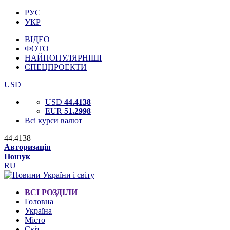
РУС
УКР
ВІДЕО
ФОТО
НАЙПОПУЛЯРНІШІ
СПЕЦПРОЕКТИ
USD
USD
44.4138
EUR
51.2998
Всі курси валют
44.4138
Авторизація
Пошук
RU
ВСІ РОЗДІЛИ
Головна
Україна
Місто
Світ