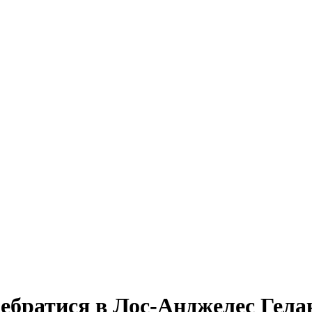
ебратися в Лос-Анджелес Гела