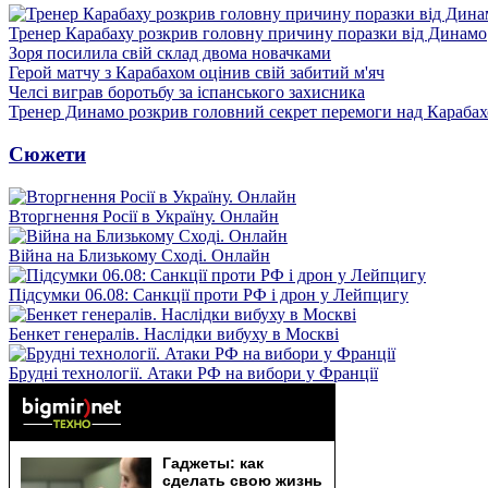
Тренер Карабаху розкрив головну причину поразки від Динамо
Зоря посилила свій склад двома новачками
Герой матчу з Карабахом оцінив свій забитий м'яч
Челсі виграв боротьбу за іспанського захисника
Тренер Динамо розкрив головний секрет перемоги над Караба
Сюжети
Вторгнення Росії в Україну. Онлайн
Війна на Близькому Сході. Онлайн
Підсумки 06.08: Санкції проти РФ і дрон у Лейпцигу
Бенкет генералів. Наслідки вибуху в Москві
Брудні технології. Атаки РФ на вибори у Франції