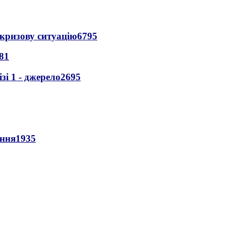
кризову ситуацію
6795
81
і 1 - джерело
2695
ення
1935