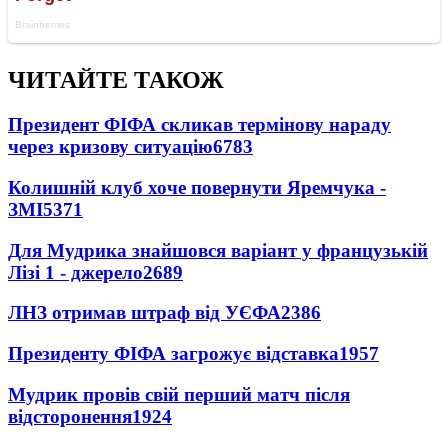
ЧИТАЙТЕ ТАКОЖ
Президент ФІФА скликав термінову нараду
через кризову ситуацію
6783
Колишній клуб хоче повернути Яремчука -
ЗМІ
5371
Для Мудрика знайшовся варіант у французькій
Лізі 1 - джерело
2689
ЛНЗ отримав штраф від УЄФА
2386
Президенту ФІФА загрожує відставка
1957
Мудрик провів свій перший матч після
відсторонення
1924