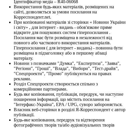
Ідентифікатор медіа – R40-06068
Використання будь-яких матеріалів, розміщених на
сайті, дозволяється за умови посилання на
Корреспондент.net.
При копіюванні матеріалів зі сторінки « Новини України
і світу» , для інтернет - видань - обов'язкове пряме
відкрите для пошукових систем гіперпосилання .
Посилання має бути розміщена в незалежності від
повного або часткового використання матеріалів.
Гіперпосилання ( для інтернет - видань) - повинна бути
розміщена в підзаголовку або в першому абзаці
матеріалу.
Новини з позначками "Думка", "Експертиза", "Заява",
"Регіони", "Гроші", "Влада", "Вибори", "Тест-драйв",
"Спецпроекти", "Промо" публікуються на правах
реклами.
Розділ Спецпроекти створюється спільно з
комерційними партнерами.
Будь яке копіювання, публікація, передрук, чи наступне
поширення інформації, що містить посилання на
"Інтерфакс-Україна", EPA / UPG, суворо забороняється.
Власник веб-сторінки в розділі Я-Корреспондент є автор
публікації.
Будь-яке копіювання, передрук та відтворення
фотографічних творів та/або аудіовізуальних творів