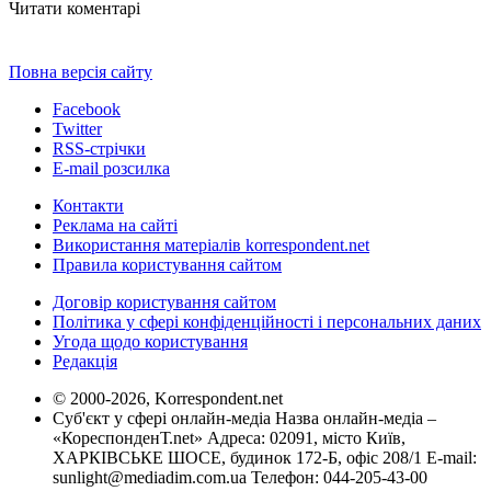
Читати коментарі
Повна версія сайту
Facebook
Twitter
RSS-стрічки
E-mail розсилка
Контакти
Реклама на сайті
Використання матеріалів korrespondent.net
Правила користування сайтом
Договір користування сайтом
Політика у сфері конфіденційності і персональних даних
Угода щодо користування
Редакція
© 2000-2026, Korrespondent.net
Суб'єкт у сфері онлайн-медіа Назва онлайн-медіа –
«КореспонденТ.net» Адреса: 02091, місто Київ,
ХАРКІВСЬКЕ ШОСЕ, будинок 172-Б, офіс 208/1 E-mail:
sunlight@mediadim.com.ua
Телефон: 044-205-43-00