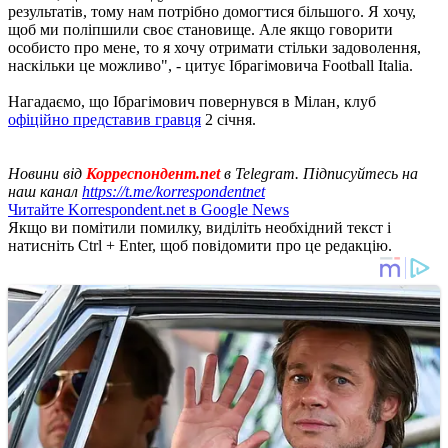
результатів, тому нам потрібно домогтися більшого. Я хочу,
щоб ми поліпшили своє становище. Але якщо говорити
особисто про мене, то я хочу отримати стільки задоволення,
наскільки це можливо", - цитує Ібрагімовича Football Italia.
Нагадаємо, що Ібрагімович повернувся в Мілан, клуб
офіційно представив гравця
2 січня.
Новини від
Корреспондент.net
в Telegram. Підписуйтесь на
наш канал
https://t.me/korrespondentnet
Читайте Korrespondent.net в Google News
Якщо ви помітили помилку, виділіть необхідний текст і
натисніть Ctrl + Enter, щоб повідомити про це редакцію.