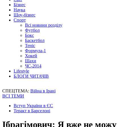
Бізнес
Наука
Шоу-бізнес
Спорт
Всі новини розділу
Футбол
Бокс
Баскетбол
Теніс
Формула-1
Хокей
Шахи
ЧС-2014
Lifestyle
БЛОГИ ЧИТАЧІВ
СПЕЦТЕМА:
Війна в Ірані
ВСІ ТЕМИ
Вступ України в ЄС
Теракт в Барселоні
Ібрагімович: Я вже не можу