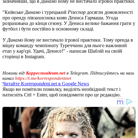
зазначивши, що в
Динамо
йому не вистачало ігрової практики.
"Київське
Динамо
і турецький
Різеспор
досягли домовленості
про оренду півзахисника киян Дениса Гармаша. Угода
розрахована до кінця сезону. У Дениса велике бажання грати у
футбол і бути постійно в основному складі.
У
Динамо
йому не вистачало ігрової практики. Тому оренда в
міцну команду чемпіонату Туреччини для нього важливий
етап у кар'єрі. Удачі, Денисе!" - написав Шаблій на своїй
сторінці в Instagram.
Новини від
Корреспондент.net
в Telegram. Підписуйтесь на наш
канал
https://t.me/korrespondentnet
Читайте Korrespondent.net в Google News
Якщо ви помітили помилку, виділіть необхідний текст і
натисніть Ctrl + Enter, щоб повідомити про це редакцію.