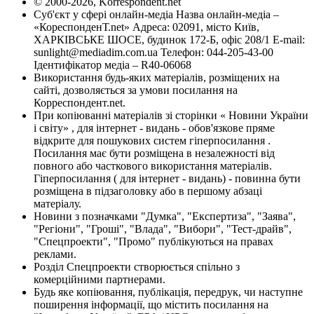
© 2000-2026, Korrespondent.net
Суб'єкт у сфері онлайн-медіа Назва онлайн-медіа –
«КореспонденТ.net» Адреса: 02091, місто Київ,
ХАРКІВСЬКЕ ШОСЕ, будинок 172-Б, офіс 208/1 E-mail:
sunlight@mediadim.com.ua
Телефон: 044-205-43-00
Ідентифікатор медіа – R40-06068
Використання будь-яких матеріалів, розміщених на
сайті, дозволяється за умови посилання на
Корреспондент.net.
При копіюванні матеріалів зі сторінки « Новини України
і світу» , для інтернет - видань - обов'язкове пряме
відкрите для пошукових систем гіперпосилання .
Посилання має бути розміщена в незалежності від
повного або часткового використання матеріалів.
Гіперпосилання ( для інтернет - видань) - повинна бути
розміщена в підзаголовку або в першому абзаці
матеріалу.
Новини з позначками "Думка", "Експертиза", "Заява",
"Регіони", "Гроші", "Влада", "Вибори", "Тест-драйв",
"Спецпроекти", "Промо" публікуються на правах
реклами.
Розділ Спецпроекти створюється спільно з
комерційними партнерами.
Будь яке копіювання, публікація, передрук, чи наступне
поширення інформації, що містить посилання на