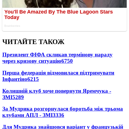
ЧИТАЙТЕ ТАКОЖ
Президент ФІФА скликав термінову нараду
через кризову ситуацію
6750
Перша федерація відмовилася підтримувати
Інфантіно
6215
Колишній клуб хоче повернути Яремчука -
ЗМІ
5289
За Мудрика розгорнулася боротьба між трьома
клубами АПЛ - ЗМІ
3336
Для Мудрика знайшовся варіант у французькій