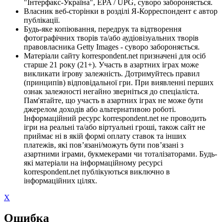
"Інтерфакс-Україна", EPA / UPG, суворо забороняється.
Власник веб-сторінки в розділі Я-Корреспондент є автор
публікації.
Будь-яке копіювання, передрук та відтворення
фотографічних творів та/або аудіовізуальних творів
правовласника Getty Images - суворо забороняється.
Матеріали сайту korrespondent.net призначені для осіб
старше 21 року (21+). Участь в азартних іграх може
викликати ігрову залежність. Дотримуйтесь правил
(принципів) відповідальної гри. При виявленні перших
ознак залежності негайно зверніться до спеціаліста.
Пам'ятайте, що участь в азартних іграх не може бути
джерелом доходів або альтернативою роботі.
Інформаційний ресурс korrespondent.net не проводить
ігри на реальні та/або віртуальні гроші, також сайт не
приймає ні в якій формі оплату ставок та інших
платежів, які пов’язані/можуть бути пов’язані з
азартними іграми, букмекерами чи тоталізаторами. Будь-
які матеріали на інформаційному ресурсі
korrespondent.net публікуються виключно в
інформаційних цілях.
X
Ошибка