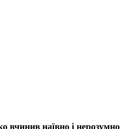
ко вчинив наївно і нерозумно