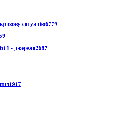
кризову ситуацію
6779
59
і 1 - джерело
2687
ення
1917