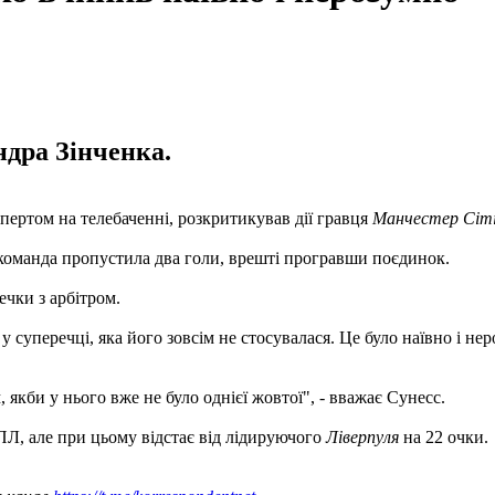
ндра Зінченка.
пертом на телебаченні, розкритикував дії гравця
Манчестер Сіт
о команда пропустила два голи, врешті програвши поєдинок.
ечки з арбітром.
 суперечці, яка його зовсім не стосувалася. Це було наївно і не
 якби у нього вже не було однієї жовтої", - вважає Сунесс.
ПЛ, але при цьому відстає від лідируючого
Ліверпуля
на 22 очки.