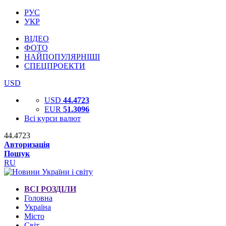
РУС
УКР
ВІДЕО
ФОТО
НАЙПОПУЛЯРНІШІ
СПЕЦПРОЕКТИ
USD
USD
44.4723
EUR
51.3096
Всі курси валют
44.4723
Авторизація
Пошук
RU
ВСІ РОЗДІЛИ
Головна
Україна
Місто
Світ