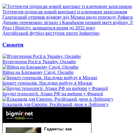
Тоттенгем підписав новий контракт із ключовим захисником
Галатасарай отримав відмову від Мілана щодо переходу Рафаел
Динамо переможно зіграло з Карабахом перший матч відбору Л
Реал і Вінісіус залишаться разом до 2032 року
Англійський футбол виступив проти Інфантіно
Сюжети
Вторгнення Росії в Україну. Онлайн
Війна на Близькому Сході. Онлайн
Бенкет генералів. Наслідки вибуху в Москві
Брудні технології. Атаки РФ на вибори у Франції
Ескалація для Європи. Російський дрон в Лейпцигу