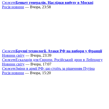
Сюжет
Бенкет генералів. Наслідки вибуху в Москві
Росія новини
— Вчора, 23:58
Сюжет
Брудні технології. Атаки РФ на вибори у Франції
Новини світу
— Вчора, 23:39
Сюжет
Ескалація для Європи. Російський дрон в Лейпцигу
Новини світу
— Вчора, 17:07
Сюжет
Зміни в армії РФ: що стоїть за рішенням Путіна
Росія новини
— Вчора, 15:20