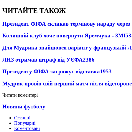
ЧИТАЙТЕ ТАКОЖ
Президент ФІФА скликав термінову нараду через 
Колишній клуб хоче повернути Яремчука - ЗМІ
53
Для Мудрика знайшовся варіант у французькій Ліз
ЛНЗ отримав штраф від УЄФА
2386
Президенту ФІФА загрожує відставка
1953
Мудрик провів свій перший матч після відсторон
Читати коментарі
Новини футболу
Останні
Популярні
Коментовані