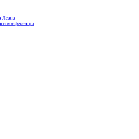
а Леана
іги конференцій