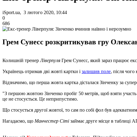
iSport.ua, 3 лютого 2020, 10:44
0
686
Грем Сунесс розкритикував гру Олекса
Колишній тренер
Ліверпуля
Грем Сунесс, який зараз працює екс
Українець отримав дві жовті картки і
залишив поле
, після чог
Відзначимо, що перша жовта картка дісталася Зінченку за супер
"З першою жовтою Зінченко пробіг 50 метрів, щоб взяти участь у
це не стосується. Це неприпустимо.
Що стосується другої жовтої, то сам по собі фол був адекватним,
Нагадаємо, що
Манчестер Сіті
займає друге місце в таблиці А