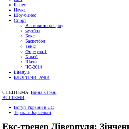
Бізнес
Наука
Шоу-бізнес
Спорт
Всі новини розділу
Футбол
Бокс
Баскетбол
Теніс
Формула-1
Хокей
Шахи
ЧС-2014
Lifestyle
БЛОГИ ЧИТАЧІВ
СПЕЦТЕМА:
Війна в Ірані
ВСІ ТЕМИ
Вступ України в ЄС
Теракт в Барселоні
Екс-тренер Ліверпуля: Зінчен