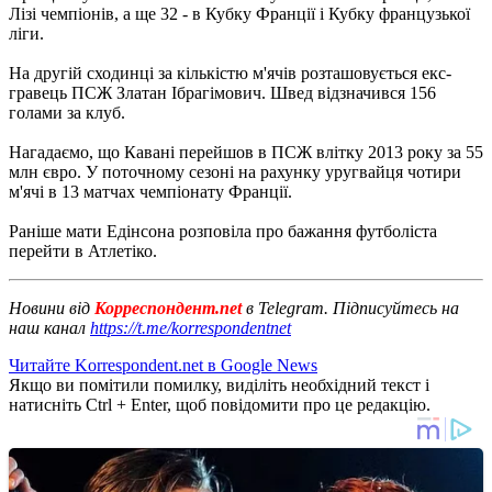
Лізі чемпіонів, а ще 32 - в Кубку Франції і Кубку французької
ліги.
На другій сходинці за кількістю м'ячів розташовується екс-
гравець ПСЖ Златан Ібрагімович. Швед відзначився 156
голами за клуб.
Нагадаємо, що Кавані перейшов в ПСЖ влітку 2013 року за 55
млн євро. У поточному сезоні на рахунку уругвайця чотири
м'ячі в 13 матчах чемпіонату Франції.
Раніше мати Едінсона розповіла про бажання футболіста
перейти в Атлетіко.
Новини від
Корреспондент.net
в Telegram. Підписуйтесь на
наш канал
https://t.me/korrespondentnet
Читайте Korrespondent.net в Google News
Якщо ви помітили помилку, виділіть необхідний текст і
натисніть Ctrl + Enter, щоб повідомити про це редакцію.