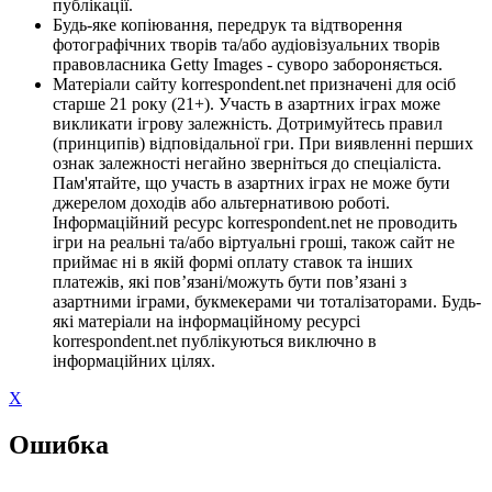
публікації.
Будь-яке копіювання, передрук та відтворення
фотографічних творів та/або аудіовізуальних творів
правовласника Getty Images - суворо забороняється.
Матеріали сайту korrespondent.net призначені для осіб
старше 21 року (21+). Участь в азартних іграх може
викликати ігрову залежність. Дотримуйтесь правил
(принципів) відповідальної гри. При виявленні перших
ознак залежності негайно зверніться до спеціаліста.
Пам'ятайте, що участь в азартних іграх не може бути
джерелом доходів або альтернативою роботі.
Інформаційний ресурс korrespondent.net не проводить
ігри на реальні та/або віртуальні гроші, також сайт не
приймає ні в якій формі оплату ставок та інших
платежів, які пов’язані/можуть бути пов’язані з
азартними іграми, букмекерами чи тоталізаторами. Будь-
які матеріали на інформаційному ресурсі
korrespondent.net публікуються виключно в
інформаційних цілях.
X
Ошибка