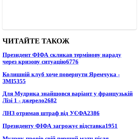
ЧИТАЙТЕ ТАКОЖ
Президент ФІФА скликав термінову нараду
через кризову ситуацію
6776
Колишній клуб хоче повернути Яремчука -
ЗМІ
5355
Для Мудрика знайшовся варіант у французькій
Лізі 1 - джерело
2682
ЛНЗ отримав штраф від УЄФА
2386
Президенту ФІФА загрожує відставка
1951
Мудрик провів свій перший матч після