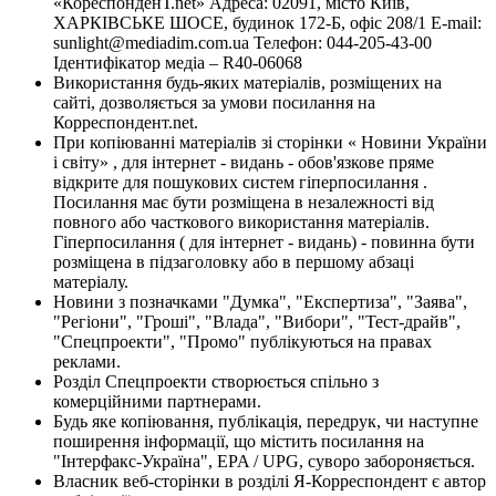
«КореспонденТ.net» Адреса: 02091, місто Київ,
ХАРКІВСЬКЕ ШОСЕ, будинок 172-Б, офіс 208/1 E-mail:
sunlight@mediadim.com.ua
Телефон: 044-205-43-00
Ідентифікатор медіа – R40-06068
Використання будь-яких матеріалів, розміщених на
сайті, дозволяється за умови посилання на
Корреспондент.net.
При копіюванні матеріалів зі сторінки « Новини України
і світу» , для інтернет - видань - обов'язкове пряме
відкрите для пошукових систем гіперпосилання .
Посилання має бути розміщена в незалежності від
повного або часткового використання матеріалів.
Гіперпосилання ( для інтернет - видань) - повинна бути
розміщена в підзаголовку або в першому абзаці
матеріалу.
Новини з позначками "Думка", "Експертиза", "Заява",
"Регіони", "Гроші", "Влада", "Вибори", "Тест-драйв",
"Спецпроекти", "Промо" публікуються на правах
реклами.
Розділ Спецпроекти створюється спільно з
комерційними партнерами.
Будь яке копіювання, публікація, передрук, чи наступне
поширення інформації, що містить посилання на
"Інтерфакс-Україна", EPA / UPG, суворо забороняється.
Власник веб-сторінки в розділі Я-Корреспондент є автор