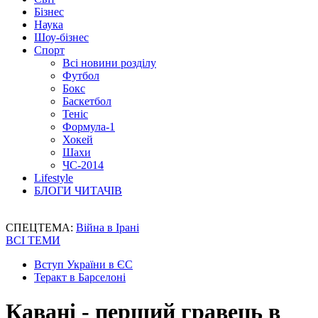
Бізнес
Наука
Шоу-бізнес
Спорт
Всі новини розділу
Футбол
Бокс
Баскетбол
Теніс
Формула-1
Хокей
Шахи
ЧС-2014
Lifestyle
БЛОГИ ЧИТАЧІВ
СПЕЦТЕМА:
Війна в Ірані
ВСІ ТЕМИ
Вступ України в ЄС
Теракт в Барселоні
Кавані - перший гравець в