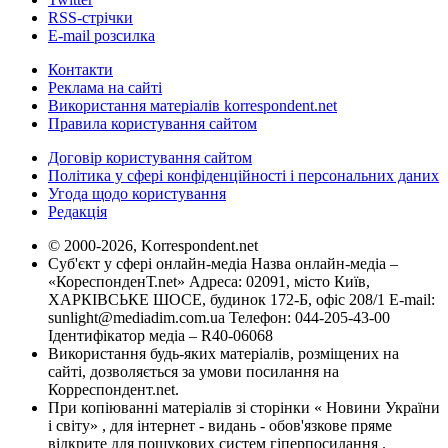
RSS-стрічки
E-mail розсилка
Контакти
Реклама на сайті
Використання матеріалів korrespondent.net
Правила користування сайтом
Договір користування сайтом
Політика у сфері конфіденційності і персональних даних
Угода щодо користування
Редакція
© 2000-2026, Korrespondent.net
Суб'єкт у сфері онлайн-медіа Назва онлайн-медіа –
«КореспонденТ.net» Адреса: 02091, місто Київ,
ХАРКІВСЬКЕ ШОСЕ, будинок 172-Б, офіс 208/1 E-mail:
sunlight@mediadim.com.ua
Телефон: 044-205-43-00
Ідентифікатор медіа – R40-06068
Використання будь-яких матеріалів, розміщених на
сайті, дозволяється за умови посилання на
Корреспондент.net.
При копіюванні матеріалів зі сторінки « Новини України
і світу» , для інтернет - видань - обов'язкове пряме
відкрите для пошукових систем гіперпосилання .