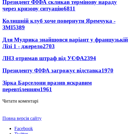
Президент ФІФА скликав термінову нараду
через кризову ситуацію
6811
Колишній клуб хоче повернути Яремчука -
ЗМІ
5389
Для Мудрика знайшовся варіант у французькій
Лізі 1 - джерело
2703
ЛНЗ отримав штраф від УЄФА
2394
Президенту ФІФА загрожує відставка
1970
Зірка Барселони вразив яскравим
перевтіленням
1961
Читати коментарі
Повна версія сайту
Facebook
Twitter