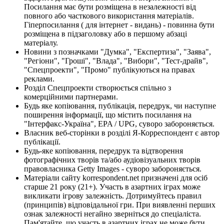
Посилання має бути розміщена в незалежності від
повного або часткового використання матеріалів.
Гіперпосилання ( для інтернет - видань) - повинна бути
розміщена в підзаголовку або в першому абзаці
матеріалу.
Новини з позначками "Думка", "Експертиза", "Заява",
"Регіони", "Гроші", "Влада", "Вибори", "Тест-драйв",
"Спецпроекти", "Промо" публікуються на правах
реклами.
Розділ Спецпроекти створюється спільно з
комерційними партнерами.
Будь яке копіювання, публікація, передрук, чи наступне
поширення інформації, що містить посилання на
"Інтерфакс-Україна", EPA / UPG, суворо забороняється.
Власник веб-сторінки в розділі Я-Корреспондент є автор
публікації.
Будь-яке копіювання, передрук та відтворення
фотографічних творів та/або аудіовізуальних творів
правовласника Getty Images - суворо забороняється.
Матеріали сайту korrespondent.net призначені для осіб
старше 21 року (21+). Участь в азартних іграх може
викликати ігрову залежність. Дотримуйтесь правил
(принципів) відповідальної гри. При виявленні перших
ознак залежності негайно зверніться до спеціаліста.
Пам'ятайте, що участь в азартних іграх не може бути