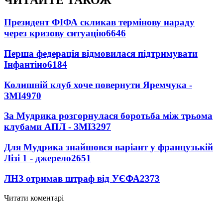
ЧИТАЙТЕ ТАКОЖ
Президент ФІФА скликав термінову нараду
через кризову ситуацію
6646
Перша федерація відмовилася підтримувати
Інфантіно
6184
Колишній клуб хоче повернути Яремчука -
ЗМІ
4970
За Мудрика розгорнулася боротьба між трьома
клубами АПЛ - ЗМІ
3297
Для Мудрика знайшовся варіант у французькій
Лізі 1 - джерело
2651
ЛНЗ отримав штраф від УЄФА
2373
Читати коментарі