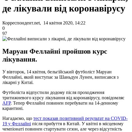
де лікували від коронавірусу
Корреспондент.net, 14 квітня 2020, 14:22
0
97
Маруан Феллайні пройшов курс
лікування.
У вівторок, 14 квітня, бельгійський футболіст Маруан
Феллайні, який виступає за Шаньдун Лунен, виписався з
лікарні у Китаї.
Футболіста відпустили додому після проходження
тритижневого курсу лікування від коронавірусу, повідомляє
AFP
. Тепер Феллайні повинен перебувати на 14-денному
карантині.
Нагадаємо, що
тест показав позитивний результат на COVID-
19 у Феллайні
після прибуття в Китай. У квітні в місцевому
чемпіонаті повинен стартувати сезон, але через відсутність