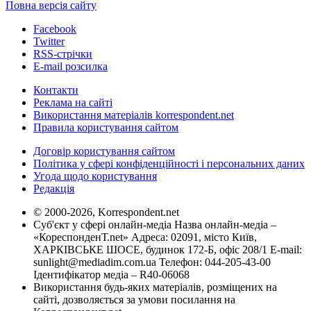
Повна версія сайту
Facebook
Twitter
RSS-стрічки
E-mail розсилка
Контакти
Реклама на сайті
Використання матеріалів korrespondent.net
Правила користування сайтом
Договір користування сайтом
Політика у сфері конфіденційності і персональних даних
Угода щодо користування
Редакція
© 2000-2026, Korrespondent.net
Суб'єкт у сфері онлайн-медіа Назва онлайн-медіа –
«КореспонденТ.net» Адреса: 02091, місто Київ,
ХАРКІВСЬКЕ ШОСЕ, будинок 172-Б, офіс 208/1 E-mail:
sunlight@mediadim.com.ua
Телефон: 044-205-43-00
Ідентифікатор медіа – R40-06068
Використання будь-яких матеріалів, розміщених на
сайті, дозволяється за умови посилання на