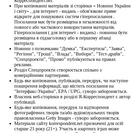
Корреспондент.net.
При копіюванні матеріалів зі сторінки « Новини України
і світу» , для інтернет - видань - обов'язкове пряме
відкрите для пошукових систем гіперпосилання .
Посилання має бути розміщена в незалежності від
повного або часткового використання матеріалів.
Гіперпосилання ( для інтернет - видань) - повинна бути
розміщена в підзаголовку або в першому абзаці
матеріалу.
Новини з позначками "Думка", "Експертиза", "Заява",
"Регіони", "Гроші", "Влада", "Вибори", "Тест-драйв",
"Спецпроекти", "Промо" публікуються на правах
реклами.
Розділ Спецпроекти створюється спільно з
комерційними партнерами.
Будь яке копіювання, публікація, передрук, чи наступне
поширення інформації, що містить посилання на
"Інтерфакс-Україна", EPA / UPG, суворо забороняється.
Власник веб-сторінки в розділі Я-Корреспондент є автор
публікації.
Будь-яке копіювання, передрук та відтворення
фотографічних творів та/або аудіовізуальних творів
правовласника Getty Images - суворо забороняється.
Матеріали сайту korrespondent.net призначені для осіб
старше 21 року (21+). Участь в азартних іграх може