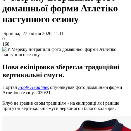
домашньої форми Атлетіко
наступного сезону
iSport.ua, 27 квітня 2020, 11:11
0
168
Нова екіпіровка зберегла традиційні
вертикальні смуги.
Портал
Footy Headlines
опублікував
фото
домашньої
форми
Атлетіко
сезону
-
2020
/
21
.
Клуб
не зрадив
своїм
традиціям
-
на
екіпіровці
як
і раніше
присутні
вертикальні
смуги
червоного
і
білого
кольорів
.