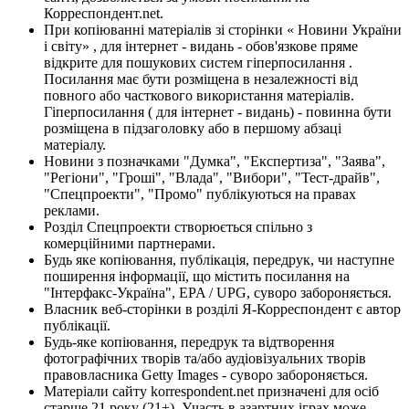
Корреспондент.net.
При копіюванні матеріалів зі сторінки « Новини України
і світу» , для інтернет - видань - обов'язкове пряме
відкрите для пошукових систем гіперпосилання .
Посилання має бути розміщена в незалежності від
повного або часткового використання матеріалів.
Гіперпосилання ( для інтернет - видань) - повинна бути
розміщена в підзаголовку або в першому абзаці
матеріалу.
Новини з позначками "Думка", "Експертиза", "Заява",
"Регіони", "Гроші", "Влада", "Вибори", "Тест-драйв",
"Спецпроекти", "Промо" публікуються на правах
реклами.
Розділ Спецпроекти створюється спільно з
комерційними партнерами.
Будь яке копіювання, публікація, передрук, чи наступне
поширення інформації, що містить посилання на
"Інтерфакс-Україна", EPA / UPG, суворо забороняється.
Власник веб-сторінки в розділі Я-Корреспондент є автор
публікації.
Будь-яке копіювання, передрук та відтворення
фотографічних творів та/або аудіовізуальних творів
правовласника Getty Images - суворо забороняється.
Матеріали сайту korrespondent.net призначені для осіб
старше 21 року (21+). Участь в азартних іграх може