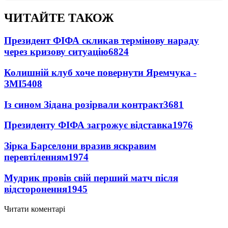
ЧИТАЙТЕ ТАКОЖ
Президент ФІФА скликав термінову нараду
через кризову ситуацію
6824
Колишній клуб хоче повернути Яремчука -
ЗМІ
5408
Із сином Зідана розірвали контракт
3681
Президенту ФІФА загрожує відставка
1976
Зірка Барселони вразив яскравим
перевтіленням
1974
Мудрик провів свій перший матч після
відсторонення
1945
Читати коментарі