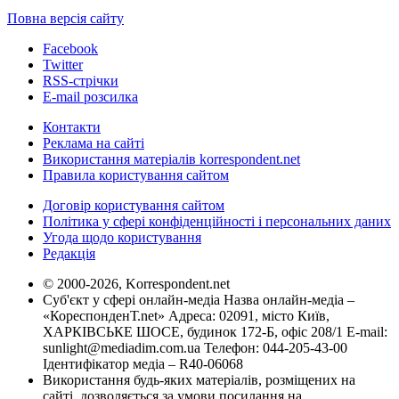
Повна версія сайту
Facebook
Twitter
RSS-стрічки
E-mail розсилка
Контакти
Реклама на сайті
Використання матеріалів korrespondent.net
Правила користування сайтом
Договір користування сайтом
Політика у сфері конфіденційності і персональних даних
Угода щодо користування
Редакція
© 2000-2026, Korrespondent.net
Суб'єкт у сфері онлайн-медіа Назва онлайн-медіа –
«КореспонденТ.net» Адреса: 02091, місто Київ,
ХАРКІВСЬКЕ ШОСЕ, будинок 172-Б, офіс 208/1 E-mail:
sunlight@mediadim.com.ua
Телефон: 044-205-43-00
Ідентифікатор медіа – R40-06068
Використання будь-яких матеріалів, розміщених на
сайті, дозволяється за умови посилання на