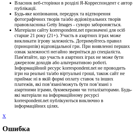
Власник веб-сторінки в розділі Я-Корреспондент є автор
публікації.
Будь-яке копіювання, передрук та відтворення
фотографічних творів та/або аудіовізуальних творів
правовласника Getty Images - суворо забороняється.
Матеріали сайту korrespondent.net призначені для осіб
старше 21 року (21+). Участь в азартних іграх може
викликати ігрову залежність. Дотримуйтесь правил
(принципів) відповідальної гри. При виявленні перших
ознак залежності негайно зверніться до спеціаліста.
Пам'ятайте, що участь в азартних іграх не може бути
джерелом доходів або альтернативою роботі.
Інформаційний ресурс korrespondent.net не проводить
ігри на реальні та/або віртуальні гроші, також сайт не
приймає ні в якій формі оплату ставок та інших
платежів, які пов’язані/можуть бути пов’язані з
азартними іграми, букмекерами чи тоталізаторами. Будь-
які матеріали на інформаційному ресурсі
korrespondent.net публікуються виключно в
інформаційних цілях.
X
Ошибка