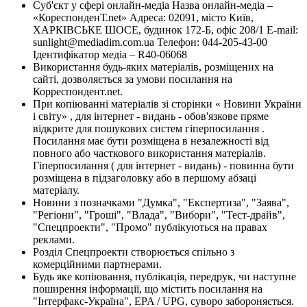
Суб'єкт у сфері онлайн-медіа Назва онлайн-медіа –
«КореспонденТ.net» Адреса: 02091, місто Київ,
ХАРКІВСЬКЕ ШОСЕ, будинок 172-Б, офіс 208/1 E-mail:
sunlight@mediadim.com.ua
Телефон: 044-205-43-00
Ідентифікатор медіа – R40-06068
Використання будь-яких матеріалів, розміщених на
сайті, дозволяється за умови посилання на
Корреспондент.net.
При копіюванні матеріалів зі сторінки « Новини України
і світу» , для інтернет - видань - обов'язкове пряме
відкрите для пошукових систем гіперпосилання .
Посилання має бути розміщена в незалежності від
повного або часткового використання матеріалів.
Гіперпосилання ( для інтернет - видань) - повинна бути
розміщена в підзаголовку або в першому абзаці
матеріалу.
Новини з позначками "Думка", "Експертиза", "Заява",
"Регіони", "Гроші", "Влада", "Вибори", "Тест-драйв",
"Спецпроекти", "Промо" публікуються на правах
реклами.
Розділ Спецпроекти створюється спільно з
комерційними партнерами.
Будь яке копіювання, публікація, передрук, чи наступне
поширення інформації, що містить посилання на
"Інтерфакс-Україна", EPA / UPG, суворо забороняється.