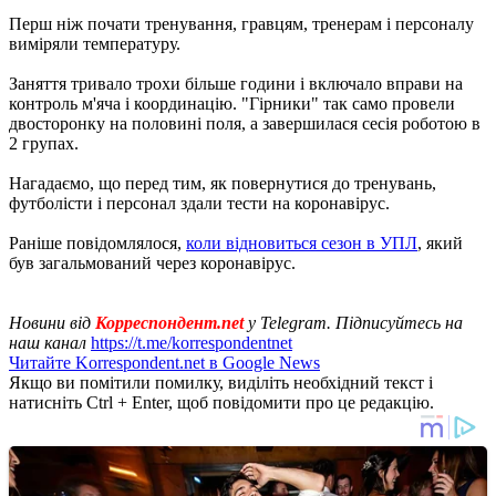
Перш ніж почати тренування, гравцям, тренерам і персоналу
виміряли температуру.
Заняття тривало трохи більше години і включало вправи на
контроль м'яча і координацію. "Гірники" так само провели
двосторонку на половині поля, а завершилася сесія роботою в
2 групах.
Нагадаємо, що перед тим, як повернутися до тренувань,
футболісти і персонал здали тести на коронавірус.
Раніше повідомлялося,
коли відновиться сезон в УПЛ
, який
був загальмований через коронавірус.
Новини від
Корреспондент.net
у Telegram. Підписуйтесь на
наш канал
https://t.me/korrespondentnet
Читайте Korrespondent.net в Google News
Якщо ви помітили помилку, виділіть необхідний текст і
натисніть Ctrl + Enter, щоб повідомити про це редакцію.