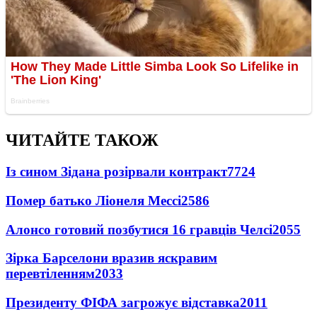
ЧИТАЙТЕ ТАКОЖ
Із сином Зідана розірвали контракт
7724
Помер батько Ліонеля Мессі
2586
Алонсо готовий позбутися 16 гравців Челсі
2055
Зірка Барселони вразив яскравим
перевтіленням
2033
Президенту ФІФА загрожує відставка
2011