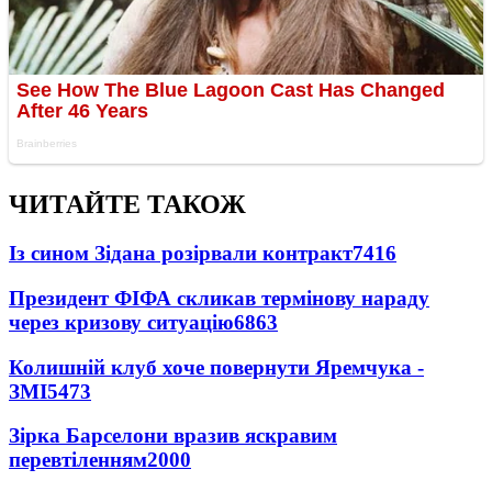
ЧИТАЙТЕ ТАКОЖ
Із сином Зідана розірвали контракт
7416
Президент ФІФА скликав термінову нараду
через кризову ситуацію
6863
Колишній клуб хоче повернути Яремчука -
ЗМІ
5473
Зірка Барселони вразив яскравим
перевтіленням
2000