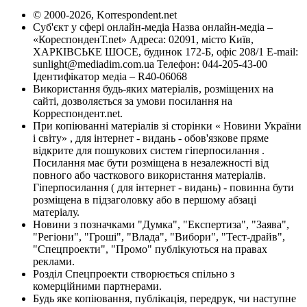
© 2000-2026, Korrespondent.net
Суб'єкт у сфері онлайн-медіа Назва онлайн-медіа –
«КореспонденТ.net» Адреса: 02091, місто Київ,
ХАРКІВСЬКЕ ШОСЕ, будинок 172-Б, офіс 208/1 E-mail:
sunlight@mediadim.com.ua
Телефон: 044-205-43-00
Ідентифікатор медіа – R40-06068
Використання будь-яких матеріалів, розміщених на
сайті, дозволяється за умови посилання на
Корреспондент.net.
При копіюванні матеріалів зі сторінки « Новини України
і світу» , для інтернет - видань - обов'язкове пряме
відкрите для пошукових систем гіперпосилання .
Посилання має бути розміщена в незалежності від
повного або часткового використання матеріалів.
Гіперпосилання ( для інтернет - видань) - повинна бути
розміщена в підзаголовку або в першому абзаці
матеріалу.
Новини з позначками "Думка", "Експертиза", "Заява",
"Регіони", "Гроші", "Влада", "Вибори", "Тест-драйв",
"Спецпроекти", "Промо" публікуються на правах
реклами.
Розділ Спецпроекти створюється спільно з
комерційними партнерами.
Будь яке копіювання, публікація, передрук, чи наступне