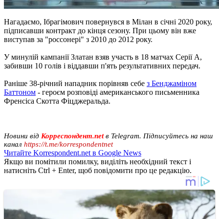
Нагадаємо, Ібрагімович повернувся в Мілан в січні 2020 року,
підписавши контракт до кінця сезону. При цьому він вже
виступав за "россонері" з 2010 до 2012 року.
У минулій кампанії Златан взяв участь в 18 матчах Серії А,
забивши 10 голів і віддавши п'ять результативних передач.
Раніше 38-річний нападник порівняв себе
з Бенджаміном
Баттоном
- героєм розповіді американського письменника
Френсіса Скотта Фіцджеральда.
Новини від
Корреспондент.net
в Telegram. Підписуйтесь на наш
канал
https://t.me/korrespondentnet
Читайте Korrespondent.net в Google News
Якщо ви помітили помилку, виділіть необхідний текст і
натисніть Ctrl + Enter, щоб повідомити про це редакцію.