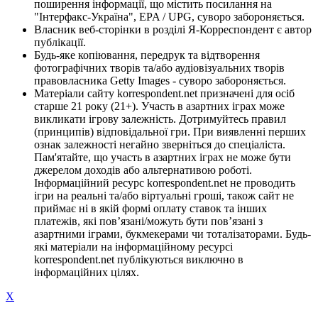
поширення інформації, що містить посилання на
"Інтерфакс-Україна", EPA / UPG, суворо забороняється.
Власник веб-сторінки в розділі Я-Корреспондент є автор
публікації.
Будь-яке копіювання, передрук та відтворення
фотографічних творів та/або аудіовізуальних творів
правовласника Getty Images - суворо забороняється.
Матеріали сайту korrespondent.net призначені для осіб
старше 21 року (21+). Участь в азартних іграх може
викликати ігрову залежність. Дотримуйтесь правил
(принципів) відповідальної гри. При виявленні перших
ознак залежності негайно зверніться до спеціаліста.
Пам'ятайте, що участь в азартних іграх не може бути
джерелом доходів або альтернативою роботі.
Інформаційний ресурс korrespondent.net не проводить
ігри на реальні та/або віртуальні гроші, також сайт не
приймає ні в якій формі оплату ставок та інших
платежів, які пов’язані/можуть бути пов’язані з
азартними іграми, букмекерами чи тоталізаторами. Будь-
які матеріали на інформаційному ресурсі
korrespondent.net публікуються виключно в
інформаційних цілях.
X