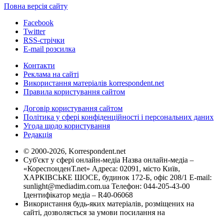
Повна версія сайту
Facebook
Twitter
RSS-стрічки
E-mail розсилка
Контакти
Реклама на сайті
Використання матеріалів korrespondent.net
Правила користування сайтом
Договір користування сайтом
Політика у сфері конфіденційності і персональних даних
Угода щодо користування
Редакція
© 2000-2026, Korrespondent.net
Суб'єкт у сфері онлайн-медіа Назва онлайн-медіа –
«КореспонденТ.net» Адреса: 02091, місто Київ,
ХАРКІВСЬКЕ ШОСЕ, будинок 172-Б, офіс 208/1 E-mail:
sunlight@mediadim.com.ua
Телефон: 044-205-43-00
Ідентифікатор медіа – R40-06068
Використання будь-яких матеріалів, розміщених на
сайті, дозволяється за умови посилання на