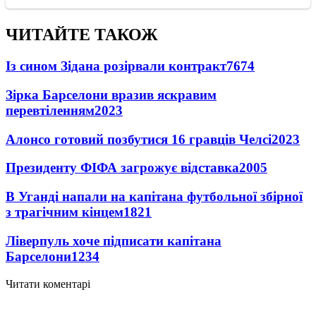
ЧИТАЙТЕ ТАКОЖ
Із сином Зідана розірвали контракт
7674
Зірка Барселони вразив яскравим
перевтіленням
2023
Алонсо готовий позбутися 16 гравців Челсі
2023
Президенту ФІФА загрожує відставка
2005
В Уганді напали на капітана футбольної збірної
з трагічним кінцем
1821
Ліверпуль хоче підписати капітана
Барселони
1234
Читати коментарі