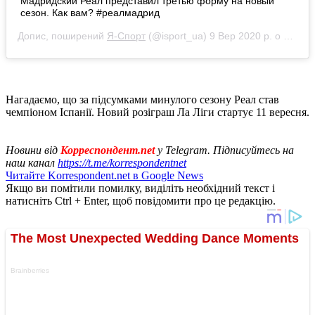
Мадридский Реал представил третью форму на новый
сезон. Как вам? #реалмадрид
Допис, поширений
Я-Спорт
(@isport_ua)
9 Вер 2020 р. о 2:35 PDT
Нагадаємо, що за підсумками минулого сезону Реал став
чемпіоном Іспанії. Новий розіграш Ла Ліги стартує 11 вересня.
Новини від
Корреспондент.net
у Telegram. Підписуйтесь на
наш канал
https://t.me/korrespondentnet
Читайте Korrespondent.net в Google News
Якщо ви помітили помилку, виділіть необхідний текст і
натисніть Ctrl + Enter, щоб повідомити про це редакцію.