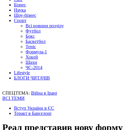
Бізнес
Наука
Шоу-бізнес
Спорт
Всі новини розділу
Футбол
Бокс
Баскетбол
Теніс
Формула-1
Хокей
Шахи
ЧС-2014
Lifestyle
БЛОГИ ЧИТАЧІВ
СПЕЦТЕМА:
Війна в Ірані
ВСІ ТЕМИ
Вступ України в ЄС
Теракт в Барселоні
Реал представив нову форму