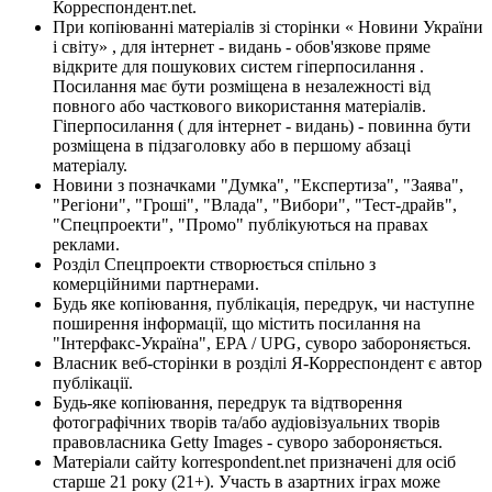
Корреспондент.net.
При копіюванні матеріалів зі сторінки « Новини України
і світу» , для інтернет - видань - обов'язкове пряме
відкрите для пошукових систем гіперпосилання .
Посилання має бути розміщена в незалежності від
повного або часткового використання матеріалів.
Гіперпосилання ( для інтернет - видань) - повинна бути
розміщена в підзаголовку або в першому абзаці
матеріалу.
Новини з позначками "Думка", "Експертиза", "Заява",
"Регіони", "Гроші", "Влада", "Вибори", "Тест-драйв",
"Спецпроекти", "Промо" публікуються на правах
реклами.
Розділ Спецпроекти створюється спільно з
комерційними партнерами.
Будь яке копіювання, публікація, передрук, чи наступне
поширення інформації, що містить посилання на
"Інтерфакс-Україна", EPA / UPG, суворо забороняється.
Власник веб-сторінки в розділі Я-Корреспондент є автор
публікації.
Будь-яке копіювання, передрук та відтворення
фотографічних творів та/або аудіовізуальних творів
правовласника Getty Images - суворо забороняється.
Матеріали сайту korrespondent.net призначені для осіб
старше 21 року (21+). Участь в азартних іграх може