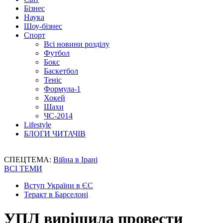
Бізнес
Наука
Шоу-бізнес
Спорт
Всі новини розділу
Футбол
Бокс
Баскетбол
Теніс
Формула-1
Хокей
Шахи
ЧС-2014
Lifestyle
БЛОГИ ЧИТАЧІВ
СПЕЦТЕМА:
Війна в Ірані
ВСІ ТЕМИ
Вступ України в ЄС
Теракт в Барселоні
УПЛ вирішила провести