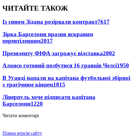
ЧИТАЙТЕ ТАКОЖ
Із сином Зідана розірвали контракт
7617
Зірка Барселони вразив яскравим
перевтіленням
2017
Президенту ФІФА загрожує відставка
2002
Алонсо готовий позбутися 16 гравців Челсі
1950
В Уганді напали на капітана футбольної збірної
з трагічним кінцем
1815
Ліверпуль хоче підписати капітана
Барселони
1220
Читати коментарі
Повна версія сайту