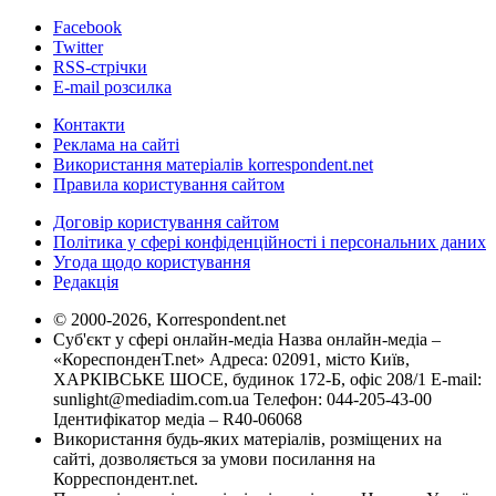
Facebook
Twitter
RSS-стрічки
E-mail розсилка
Контакти
Реклама на сайті
Використання матеріалів korrespondent.net
Правила користування сайтом
Договір користування сайтом
Політика у сфері конфіденційності і персональних даних
Угода щодо користування
Редакція
© 2000-2026, Korrespondent.net
Суб'єкт у сфері онлайн-медіа Назва онлайн-медіа –
«КореспонденТ.net» Адреса: 02091, місто Київ,
ХАРКІВСЬКЕ ШОСЕ, будинок 172-Б, офіс 208/1 E-mail:
sunlight@mediadim.com.ua
Телефон: 044-205-43-00
Ідентифікатор медіа – R40-06068
Використання будь-яких матеріалів, розміщених на
сайті, дозволяється за умови посилання на
Корреспондент.net.