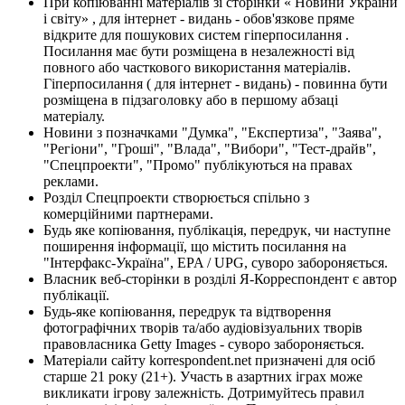
При копіюванні матеріалів зі сторінки « Новини України
і світу» , для інтернет - видань - обов'язкове пряме
відкрите для пошукових систем гіперпосилання .
Посилання має бути розміщена в незалежності від
повного або часткового використання матеріалів.
Гіперпосилання ( для інтернет - видань) - повинна бути
розміщена в підзаголовку або в першому абзаці
матеріалу.
Новини з позначками "Думка", "Експертиза", "Заява",
"Регіони", "Гроші", "Влада", "Вибори", "Тест-драйв",
"Спецпроекти", "Промо" публікуються на правах
реклами.
Розділ Спецпроекти створюється спільно з
комерційними партнерами.
Будь яке копіювання, публікація, передрук, чи наступне
поширення інформації, що містить посилання на
"Інтерфакс-Україна", EPA / UPG, суворо забороняється.
Власник веб-сторінки в розділі Я-Корреспондент є автор
публікації.
Будь-яке копіювання, передрук та відтворення
фотографічних творів та/або аудіовізуальних творів
правовласника Getty Images - суворо забороняється.
Матеріали сайту korrespondent.net призначені для осіб
старше 21 року (21+). Участь в азартних іграх може
викликати ігрову залежність. Дотримуйтесь правил