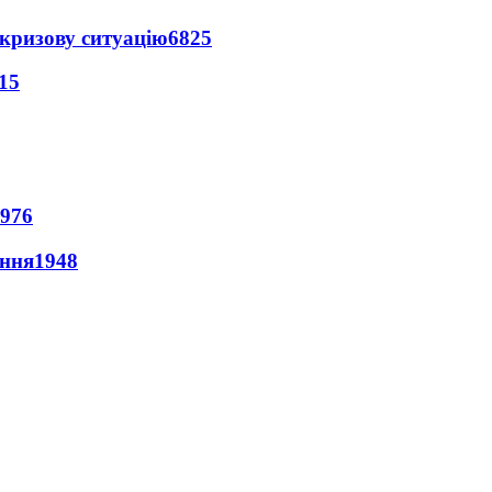
кризову ситуацію
6825
15
976
ення
1948