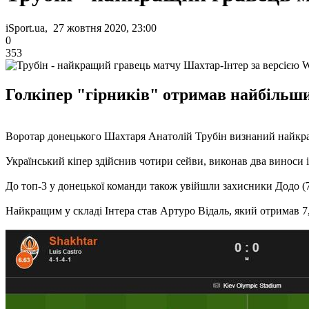
iSport.ua, 27 жовтня 2020, 23:00
0
353
Голкіпер "гірників" отримав найбільший
Воротар донецького Шахтаря Анатолій Трубін визнаний найкра
Український кіпер здійснив чотири сейви, виконав два виноси і 
До топ-3 у донецької команди також увійшли захисники Додо (7,3
Найкращим у складі Інтера став Артуро Відаль, який отримав 7,