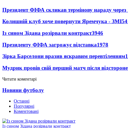
Президент ФІФА скликав термінову нараду через 
Колишній клуб хоче повернути Яремчука - ЗМІ
54
Із сином Зідана розірвали контракт
3946
Президенту ФІФА загрожує відставка
1978
Зірка Барселони вразив яскравим перевтіленням
1
Мудрик провів свій перший матч після відсторон
Читати коментарі
Новини футболу
Останні
Популярні
Коментовані
Із сином Зідана розірвали контракт