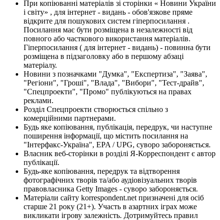
При копіюванні матеріалів зі сторінки « Новини України
і світу» , для інтернет - видань - обов'язкове пряме
відкрите для пошукових систем гіперпосилання .
Посилання має бути розміщена в незалежності від
повного або часткового використання матеріалів.
Гіперпосилання ( для інтернет - видань) - повинна бути
розміщена в підзаголовку або в першому абзаці
матеріалу.
Новини з позначками "Думка", "Експертиза", "Заява",
"Регіони", "Гроші", "Влада", "Вибори", "Тест-драйв",
"Спецпроекти", "Промо" публікуються на правах
реклами.
Розділ Спецпроекти створюється спільно з
комерційними партнерами.
Будь яке копіювання, публікація, передрук, чи наступне
поширення інформації, що містить посилання на
"Інтерфакс-Україна", EPA / UPG, суворо забороняється.
Власник веб-сторінки в розділі Я-Корреспондент є автор
публікації.
Будь-яке копіювання, передрук та відтворення
фотографічних творів та/або аудіовізуальних творів
правовласника Getty Images - суворо забороняється.
Матеріали сайту korrespondent.net призначені для осіб
старше 21 року (21+). Участь в азартних іграх може
викликати ігрову залежність. Дотримуйтесь правил