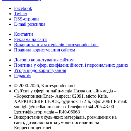
Facebook
Twitter
RSS-стрічки
E-mail розсилка
Контакти
Реклама на сайті
Використання матеріалів korrespondent.net
Правила користування сайтом
Договір користування сайтом
Політика у сфері конфіденційності і персональних даних
Угода щодо користування
Редакція
© 2000-2026, Korrespondent.net
Суб'єкт у сфері онлайн-медіа Назва онлайн-медіа –
«КореспонденТ.net» Адреса: 02091, місто Київ,
ХАРКІВСЬКЕ ШОСЕ, будинок 172-Б, офіс 208/1 E-mail:
sunlight@mediadim.com.ua
Телефон: 044-205-43-00
Ідентифікатор медіа – R40-06068
Використання будь-яких матеріалів, розміщених на
сайті, дозволяється за умови посилання на
Корреспондент.net.