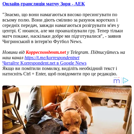
Онлайн-трансляція матчу Зоря - АЕК
"Знаємо, що вони намагаються високо пресингувати по
всьому полю. Вони діють сміливо за рахунок коротких і
середніх передач, завжди намагаються розігрувати м'яч у
центрі. Є нюанси, але ми проаналізували гру. Тепер тільки
матч покаже, наскільки добре ми підготувалися", - заявив
Чигринський в інтерв'ю Футбол News.
Новини від
Корреспондент.net
у Telegram. Підписуйтесь на
наш канал
https://t.me/korrespondentnet
Читайте Korrespondent.net в Google News
Якщо ви помітили помилку, виділіть необхідний текст і
натисніть Ctrl + Enter, щоб повідомити про це редакцію.