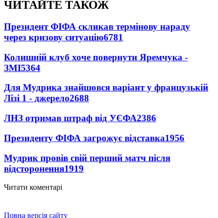
ЧИТАЙТЕ ТАКОЖ
Президент ФІФА скликав термінову нараду
через кризову ситуацію
6781
Колишній клуб хоче повернути Яремчука -
ЗМІ
5364
Для Мудрика знайшовся варіант у французькій
Лізі 1 - джерело
2688
ЛНЗ отримав штраф від УЄФА
2386
Президенту ФІФА загрожує відставка
1956
Мудрик провів свій перший матч після
відсторонення
1919
Читати коментарі
Повна версія сайту