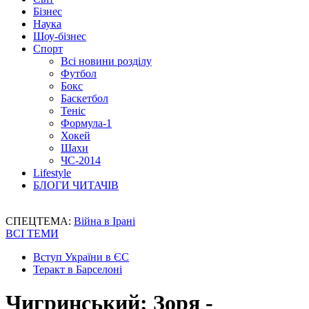
Бізнес
Наука
Шоу-бізнес
Спорт
Всі новини розділу
Футбол
Бокс
Баскетбол
Теніс
Формула-1
Хокей
Шахи
ЧС-2014
Lifestyle
БЛОГИ ЧИТАЧІВ
СПЕЦТЕМА:
Війна в Ірані
ВСІ ТЕМИ
Вступ України в ЄС
Теракт в Барселоні
Чигринський: Зоря -