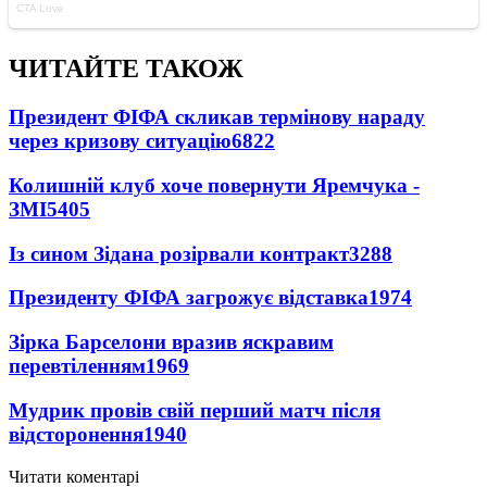
ЧИТАЙТЕ ТАКОЖ
Президент ФІФА скликав термінову нараду
через кризову ситуацію
6822
Колишній клуб хоче повернути Яремчука -
ЗМІ
5405
Із сином Зідана розірвали контракт
3288
Президенту ФІФА загрожує відставка
1974
Зірка Барселони вразив яскравим
перевтіленням
1969
Мудрик провів свій перший матч після
відсторонення
1940
Читати коментарі