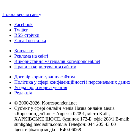
Повна версія сайту
Facebook
Twitter
RSS-стрічки
E-mail розсилка
Контакти
Реклама на сайті
Використання матеріалів korrespondent.net
Правила користування сайтом
Договір користування сайтом
Політика у сфері конфіденційності і персональних даних
Угода щодо користування
Редакція
© 2000-2026, Korrespondent.net
Суб'єкт у сфері онлайн-медіа Назва онлайн-медіа –
«КореспонденТ.net» Адреса: 02091, місто Київ,
ХАРКІВСЬКЕ ШОСЕ, будинок 172-Б, офіс 208/1 E-mail:
sunlight@mediadim.com.ua
Телефон: 044-205-43-00
Ідентифікатор медіа – R40-06068