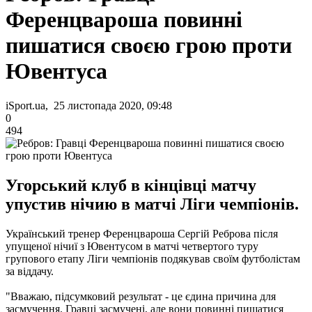
Ференцвароша повинні
пишатися своєю грою проти
Ювентуса
iSport.ua, 25 листопада 2020, 09:48
0
494
Угорський клуб в кінцівці матчу
упустив нічию в матчі Ліги чемпіонів.
Український тренер Ференцвароша Сергій Реброва після
упущеної нічиї з Ювентусом в матчі четвертого туру
групового етапу Ліги чемпіонів подякував своїм футболістам
за віддачу.
"Вважаю, підсумковий результат - це єдина причина для
засмучення. Гравці засмучені, але вони повинні пишатися