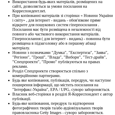
Використання будь-яких матеріалів, розміщених на
сайті, дозволяється за умови посилання на
Корреспондент.net.
При копіюванні матеріалів зі сторінки « Новини України
і світу» , для інтернет - видань - обов'язкове пряме
відкрите для пошукових систем гіперпосилання .
Посилання має бути розміщена в незалежності від
повного або часткового використання матеріалів.
Гіперпосилання ( для інтернет - видань) - повинна бути
розміщена в підзаголовку або в першому абзаці
матеріалу.
Новини з позначками "Думка", "Експертиза", "Заява",
"Регіони", "Гроші", "Влада", "Вибори", "Тест-драйв",
"Спецпроекти", "Промо" публікуються на правах
реклами.
Розділ Спецпроекти створюється спільно з
комерційними партнерами.
Будь яке копіювання, публікація, передрук, чи наступне
поширення інформації, що містить посилання на
"Інтерфакс-Україна", EPA / UPG, суворо забороняється.
Власник веб-сторінки в розділі Я-Корреспондент є автор
публікації.
Будь-яке копіювання, передрук та відтворення
фотографічних творів та/або аудіовізуальних творів
правовласника Getty Images - суворо забороняється.