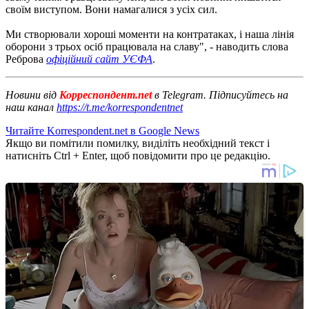
своїм виступом. Вони намагалися з усіх сил.
Ми створювали хороші моменти на контратаках, і наша лінія
оборони з трьох осіб працювала на славу", - наводить слова
Реброва
офіційний сайт УЄФА
.
Новини від
Корреспондент.net
в Telegram. Підписуйтесь на
наш канал
https://t.me/korrespondentnet
Читайте Korrespondent.net в Google News
Якщо ви помітили помилку, виділіть необхідний текст і
натисніть Ctrl + Enter, щоб повідомити про це редакцію.