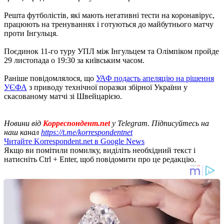
Решта футболістів, які мають негативні тести на коронавірус,
працюють на тренуваннях і готуються до майбутнього матчу
проти Інгульця.
Поєдинок 11-го туру УПЛ між Інгульцем та ​​Олімпіком пройде
29 листопада о 19:30 за київським часом.
Раніше повідомлялося, що
УАФ подасть апеляцію на рішення
УЄФА
з приводу технічної поразки збірної України у
скасованому матчі зі Швейцарією.
Новини від
Корреспондент.net
у Telegram. Підписуйтесь на
наш канал
https://t.me/korrespondentnet
Читайте Korrespondent.net в Google News
Якщо ви помітили помилку, виділіть необхідний текст і
натисніть Ctrl + Enter, щоб повідомити про це редакцію.