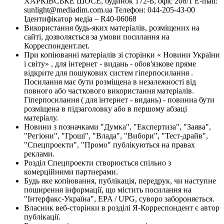
ХАРКІВСЬКЕ ШОСЕ, будинок 172-Б, офіс 208/1 E-mail:
sunlight@mediadim.com.ua
Телефон: 044-205-43-00
Ідентифікатор медіа – R40-06068
Використання будь-яких матеріалів, розміщених на
сайті, дозволяється за умови посилання на
Корреспондент.net.
При копіюванні матеріалів зі сторінки « Новини України
і світу» , для інтернет - видань - обов'язкове пряме
відкрите для пошукових систем гіперпосилання .
Посилання має бути розміщена в незалежності від
повного або часткового використання матеріалів.
Гіперпосилання ( для інтернет - видань) - повинна бути
розміщена в підзаголовку або в першому абзаці
матеріалу.
Новини з позначками "Думка", "Експертиза", "Заява",
"Регіони", "Гроші", "Влада", "Вибори", "Тест-драйв",
"Спецпроекти", "Промо" публікуються на правах
реклами.
Розділ Спецпроекти створюється спільно з
комерційними партнерами.
Будь яке копіювання, публікація, передрук, чи наступне
поширення інформації, що містить посилання на
"Інтерфакс-Україна", EPA / UPG, суворо забороняється.
Власник веб-сторінки в розділі Я-Корреспондент є автор
публікації.