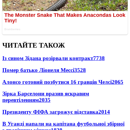
ЧИТАЙТЕ ТАКОЖ
Із сином Зідана розірвали контракт
7738
Помер батько Ліонеля Мессі
3528
Алонсо готовий позбутися 16 гравців Челсі
2065
Зірка Барселони вразив яскравим
перевтіленням
2035
Президенту ФІФА загрожує відставка
2014
В Уганді напали на капітана футбольної збірної