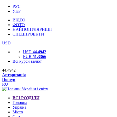
РУС
УКР
ВІДЕО
ФОТО
НАЙПОПУЛЯРНІШІ
СПЕЦПРОЕКТИ
USD
USD
44.4942
EUR
51.3366
Всі курси валют
44.4942
Авторизація
Пошук
RU
ВСІ РОЗДІЛИ
Головна
Україна
Місто
Світ