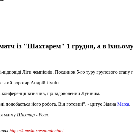
атч із "Шахтарем" 1 грудня, а в їхньом
і-відповіді Ліги чемпіонів. Поєдинок 5-го туру групового етапу
їнський воротар Андрій Лунін.
с-конференції зазначив, що задоволений Луніним.
і подобається його робота. Він готовий", - цитує Зідана
Marca
.
ія матчу
Шахтар - Реал.
канал
https://t.me/korrespondentnet