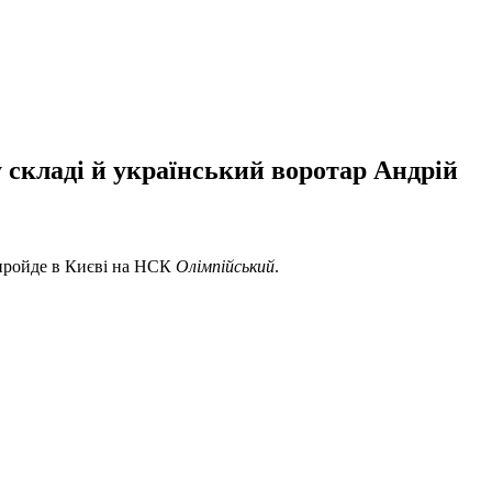
у складі й український воротар Андрій
 пройде в Києві на НСК
Олімпійський
.