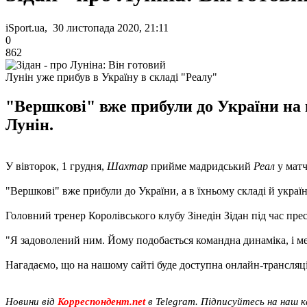
iSport.ua, 30 листопада 2020, 21:11
0
862
Лунін уже прибув в Україну в складі "Реалу"
"Вершкові" вже прибули до України на м
Лунін.
У вівторок, 1 грудня,
Шахтар
прийме мадридський
Реал
у матч
"Вершкові" вже прибули до України, а в їхньому складі й укра
Головний тренер Королівського клубу Зінедін Зідан під час пре
"Я задоволений ним. Йому подобається командна динаміка, і мен
Нагадаємо, що на нашому сайті буде доступна онлайн-трансляц
Новини від
Корреспондент.net
в Telegram. Підписуйтесь на наш 