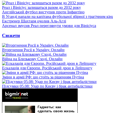
Реал і Вінісіус залишаться разом до 2032 року
Англійський футбол виступив проти Інфантіно
В Уганді напали на капітана футбольної збірної з трагічним кін
Екстренер Шахтаря очолив Аль-Аглі
Арсенал змусив Реал переглянути умови для Вінісіуса
Сюжети
Вторгнення Росії в Україну. Онлайн
Війна на Близькому Сході. Онлайн
Ескалація для Європи. Російський дрон в Лейпцигу
Зміни в армії РФ: що стоїть за рішенням Путіна
Підсумки 05.08: Удар по Києву і брак антибалістики