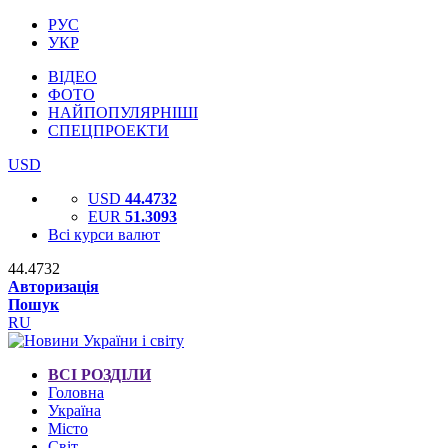
РУС
УКР
ВІДЕО
ФОТО
НАЙПОПУЛЯРНІШІ
СПЕЦПРОЕКТИ
USD
USD
44.4732
EUR
51.3093
Всі курси валют
44.4732
Авторизація
Пошук
RU
ВСІ РОЗДІЛИ
Головна
Україна
Місто
Світ