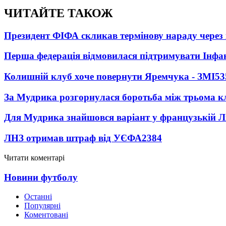
ЧИТАЙТЕ ТАКОЖ
Президент ФІФА скликав термінову нараду через 
Перша федерація відмовилася підтримувати Інфа
Колишній клуб хоче повернути Яремчука - ЗМІ
53
За Мудрика розгорнулася боротьба між трьома 
Для Мудрика знайшовся варіант у французькій Ліз
ЛНЗ отримав штраф від УЄФА
2384
Читати коментарі
Новини футболу
Останні
Популярні
Коментовані