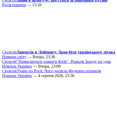
Сюжет
Зміни в армії РФ: що стоїть за рішенням Путіна
Росія новини
— 15:20
Сюжет
Диверсія в Лейпцигу. Дрон біля українського літака
Новини світу
— Вчора, 23:36
Сюжет
"Намагаються зламати Київ". Реакція Заходу на удар
Новини України
— Вчора, 23:09
Сюжет
Удари по Росії. Чого досягла 40-денна операція
Новини України
— 4 серпня 2026, 23:36