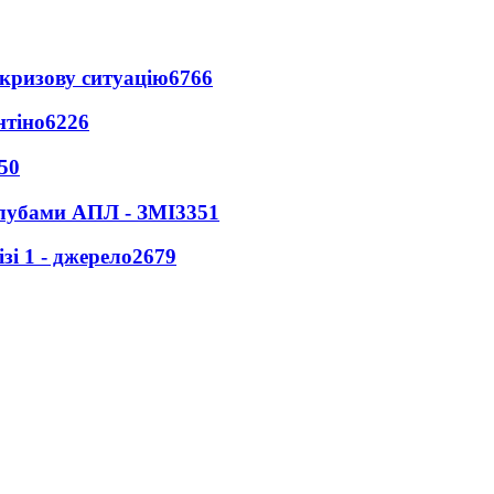
кризову ситуацію
6766
нтіно
6226
50
клубами АПЛ - ЗМІ
3351
і 1 - джерело
2679