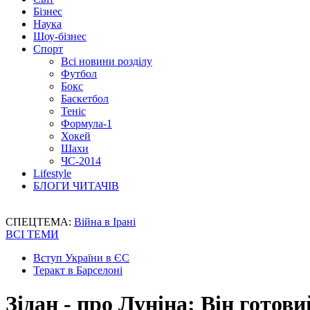
Бізнес
Наука
Шоу-бізнес
Спорт
Всі новини розділу
Футбол
Бокс
Баскетбол
Теніс
Формула-1
Хокей
Шахи
ЧС-2014
Lifestyle
БЛОГИ ЧИТАЧІВ
СПЕЦТЕМА:
Війна в Ірані
ВСІ ТЕМИ
Вступ України в ЄС
Теракт в Барселоні
Зідан - про Луніна: Він готови