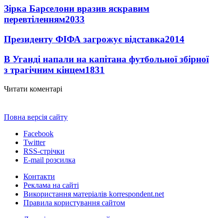
Зірка Барселони вразив яскравим
перевтіленням
2033
Президенту ФІФА загрожує відставка
2014
В Уганді напали на капітана футбольної збірної
з трагічним кінцем
1831
Читати коментарі
Повна версія сайту
Facebook
Twitter
RSS-стрічки
E-mail розсилка
Контакти
Реклама на сайті
Використання матеріалів korrespondent.net
Правила користування сайтом