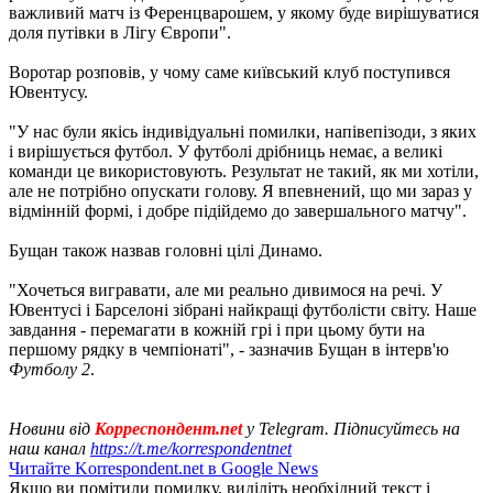
важливий матч із Ференцварошем, у якому буде вирішуватися
доля путівки в Лігу Європи".
Воротар розповів, у чому саме київський клуб поступився
Ювентусу.
"У нас були якісь індивідуальні помилки, напівепізоди, з яких
і вирішується футбол. У футболі дрібниць немає, а великі
команди це використовують. Результат не такий, як ми хотіли,
але не потрібно опускати голову. Я впевнений, що ми зараз у
відмінній формі, і добре підійдемо до завершального матчу".
Бущан також назвав головні цілі Динамо.
"Хочеться вигравати, але ми реально дивимося на речі. У
Ювентусі і Барселоні зібрані найкращі футболісти світу. Наше
завдання - перемагати в кожній грі і при цьому бути на
першому рядку в чемпіонаті", - зазначив Бущан в інтерв'ю
Футболу 2
.
Новини від
Корреспондент.net
у Telegram. Підписуйтесь на
наш канал
https://t.me/korrespondentnet
Читайте Korrespondent.net в Google News
Якщо ви помітили помилку, виділіть необхідний текст і