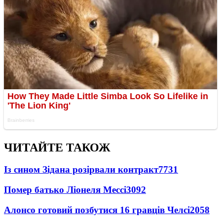
ЧИТАЙТЕ ТАКОЖ
Із сином Зідана розірвали контракт
7731
Помер батько Ліонеля Мессі
3092
Алонсо готовий позбутися 16 гравців Челсі
2058