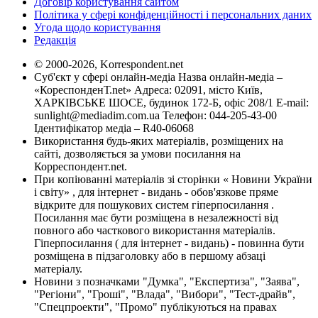
Договір користування сайтом
Політика у сфері конфіденційності і персональних даних
Угода щодо користування
Редакція
© 2000-2026, Korrespondent.net
Суб'єкт у сфері онлайн-медіа Назва онлайн-медіа –
«КореспонденТ.net» Адреса: 02091, місто Київ,
ХАРКІВСЬКЕ ШОСЕ, будинок 172-Б, офіс 208/1 E-mail:
sunlight@mediadim.com.ua
Телефон: 044-205-43-00
Ідентифікатор медіа – R40-06068
Використання будь-яких матеріалів, розміщених на
сайті, дозволяється за умови посилання на
Корреспондент.net.
При копіюванні матеріалів зі сторінки « Новини України
і світу» , для інтернет - видань - обов'язкове пряме
відкрите для пошукових систем гіперпосилання .
Посилання має бути розміщена в незалежності від
повного або часткового використання матеріалів.
Гіперпосилання ( для інтернет - видань) - повинна бути
розміщена в підзаголовку або в першому абзаці
матеріалу.
Новини з позначками "Думка", "Експертиза", "Заява",
"Регіони", "Гроші", "Влада", "Вибори", "Тест-драйв",
"Спецпроекти", "Промо" публікуються на правах