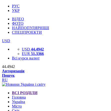
РУС
УКР
ВІДЕО
ФОТО
НАЙПОПУЛЯРНІШІ
СПЕЦПРОЕКТИ
USD
USD
44.4942
EUR
51.3366
Всі курси валют
44.4942
Авторизація
Пошук
RU
ВСІ РОЗДІЛИ
Головна
Україна
Місто
Світ