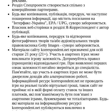
реклами.
Розділ Спецпроекти створюється спільно з
комерційними партнерами.
Будь яке копіювання, публікація, передрук, чи наступне
поширення інформації, що містить посилання на
"Інтерфакс-Україна", EPA / UPG, суворо забороняється.
Власник веб-сторінки в розділі Я-Корреспондент є автор
публікації.
Будь-яке копіювання, передрук та відтворення
фотографічних творів та/або аудіовізуальних творів
правовласника Getty Images - суворо забороняється.
Матеріали сайту korrespondent.net призначені для осіб
старше 21 року (21+). Участь в азартних іграх може
викликати ігрову залежність. Дотримуйтесь правил
(принципів) відповідальної гри. При виявленні перших
ознак залежності негайно зверніться до спеціаліста.
Пам'ятайте, що участь в азартних іграх не може бути
джерелом доходів або альтернативою роботі.
Інформаційний ресурс korrespondent.net не проводить
ігри на реальні та/або віртуальні гроші, також сайт не
приймає ні в якій формі оплату ставок та інших
платежів, які пов’язані/можуть бути пов’язані з
азартними іграми, букмекерами чи тоталізаторами. Будь-
які матеріали на інформаційному ресурсі
korrespondent.net публікуються виключно в