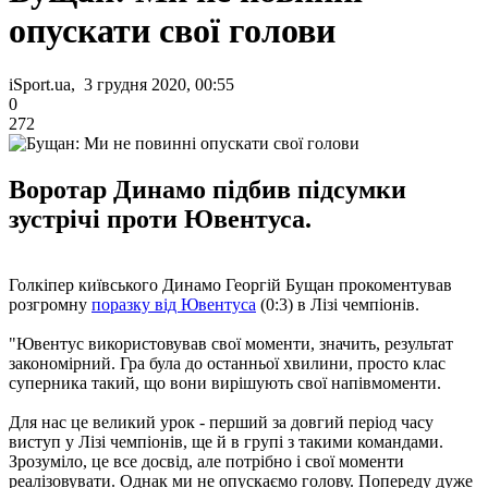
опускати свої голови
iSport.ua, 3 грудня 2020, 00:55
0
272
Воротар Динамо підбив підсумки
зустрічі проти Ювентуса.
Голкіпер київського Динамо Георгій Бущан прокоментував
розгромну
поразку від Ювентуса
(0:3) в Лізі чемпіонів.
"Ювентус використовував свої моменти, значить, результат
закономірний. Гра була до останньої хвилини, просто клас
суперника такий, що вони вирішують свої напівмоменти.
Для нас це великий урок - перший за довгий період часу
виступ у Лізі чемпіонів, ще й в групі з такими командами.
Зрозуміло, це все досвід, але потрібно і свої моменти
реалізовувати. Однак ми не опускаємо голову. Попереду дуже