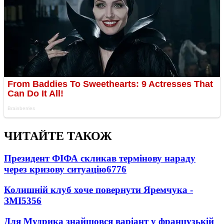
ЧИТАЙТЕ ТАКОЖ
Президент ФІФА скликав термінову нараду
через кризову ситуацію
6776
Колишній клуб хоче повернути Яремчука -
ЗМІ
5356
Для Мудрика знайшовся варіант у французькій