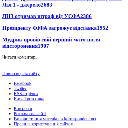
Лізі 1 - джерело
2683
ЛНЗ отримав штраф від УЄФА
2386
Президенту ФІФА загрожує відставка
1952
Мудрик провів свій перший матч після
відсторонення
1907
Читати коментарі
Повна версія сайту
Facebook
Twitter
RSS-стрічки
E-mail розсилка
Контакти
Реклама на сайті
Використання матеріалів korrespondent.net
Правила користування сайтом