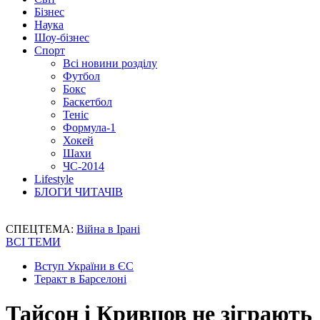
Бізнес
Наука
Шоу-бізнес
Спорт
Всі новини розділу
Футбол
Бокс
Баскетбол
Теніс
Формула-1
Хокей
Шахи
ЧС-2014
Lifestyle
БЛОГИ ЧИТАЧІВ
СПЕЦТЕМА:
Війна в Ірані
ВСІ ТЕМИ
Вступ України в ЄС
Теракт в Барселоні
Тайсон і Кривцов не зіграють