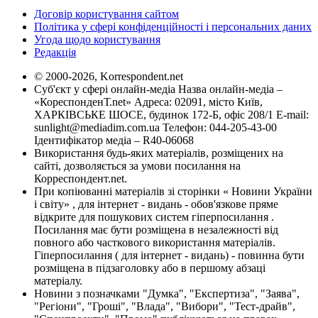
Договір користування сайтом
Політика у сфері конфіденційності і персональних даних
Угода щодо користування
Редакція
© 2000-2026, Korrespondent.net
Суб'єкт у сфері онлайн-медіа Назва онлайн-медіа –
«КореспонденТ.net» Адреса: 02091, місто Київ,
ХАРКІВСЬКЕ ШОСЕ, будинок 172-Б, офіс 208/1 E-mail:
sunlight@mediadim.com.ua
Телефон: 044-205-43-00
Ідентифікатор медіа – R40-06068
Використання будь-яких матеріалів, розміщених на
сайті, дозволяється за умови посилання на
Корреспондент.net.
При копіюванні матеріалів зі сторінки « Новини України
і світу» , для інтернет - видань - обов'язкове пряме
відкрите для пошукових систем гіперпосилання .
Посилання має бути розміщена в незалежності від
повного або часткового використання матеріалів.
Гіперпосилання ( для інтернет - видань) - повинна бути
розміщена в підзаголовку або в першому абзаці
матеріалу.
Новини з позначками "Думка", "Експертиза", "Заява",
"Регіони", "Гроші", "Влада", "Вибори", "Тест-драйв",