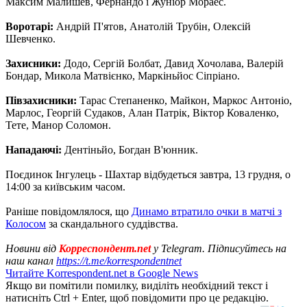
Максим Малишев, Фернандо і Жуніор Мораес.
Воротарі:
Андрій П'ятов, Анатолій Трубін, Олексій
Шевченко.
Захисники:
Додо, Сергій Болбат, Давид Хочолава, Валерій
Бондар, Микола Матвієнко, Маркіньйос Сіпріано.
Півзахисники:
Тарас Степаненко, Майкон, Маркос Антоніо,
Марлос, Георгій Судаков, Алан Патрік, Віктор Коваленко,
Тете, Манор Соломон.
Нападаючі:
Дентіньйо, Богдан В'юнник.
Поєдинок Інгулець - Шахтар відбудеться завтра, 13 грудня, о
14:00 за київським часом.
Раніше повідомлялося, що
Динамо втратило очки в матчі з
Колосом
за скандального суддівства.
Новини від
Корреспондент.net
у Telegram. Підписуйтесь на
наш канал
https://t.me/korrespondentnet
Читайте Korrespondent.net в Google News
Якщо ви помітили помилку, виділіть необхідний текст і
натисніть Ctrl + Enter, щоб повідомити про це редакцію.