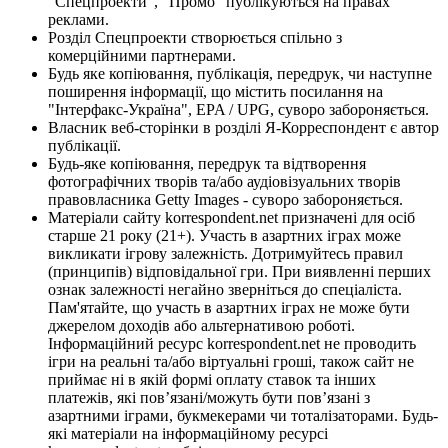
"Спецпроекти", "Промо" публікуються на правах
реклами.
Розділ Спецпроекти створюється спільно з
комерційними партнерами.
Будь яке копіювання, публікація, передрук, чи наступне
поширення інформації, що містить посилання на
"Інтерфакс-Україна", EPA / UPG, суворо забороняється.
Власник веб-сторінки в розділі Я-Корреспондент є автор
публікації.
Будь-яке копіювання, передрук та відтворення
фотографічних творів та/або аудіовізуальних творів
правовласника Getty Images - суворо забороняється.
Матеріали сайту korrespondent.net призначені для осіб
старше 21 року (21+). Участь в азартних іграх може
викликати ігрову залежність. Дотримуйтесь правил
(принципів) відповідальної гри. При виявленні перших
ознак залежності негайно зверніться до спеціаліста.
Пам'ятайте, що участь в азартних іграх не може бути
джерелом доходів або альтернативою роботі.
Інформаційний ресурс korrespondent.net не проводить
ігри на реальні та/або віртуальні гроші, також сайт не
приймає ні в якій формі оплату ставок та інших
платежів, які пов’язані/можуть бути пов’язані з
азартними іграми, букмекерами чи тоталізаторами. Будь-
які матеріали на інформаційному ресурсі