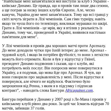
"Найбільше мені запам'яталися мої виступи за клуб з України -
київське Динамо. Це правда, що я провів там лише два сезони,
а ще пограв за низку інших клубів Європи. Але, чесно
кажучи, Україна дуже мені запам'яталася. Тому що всі гравці у
світі хочуть зіграти в Лізі чемпіонів. Сам гімн турніру, навіть
якщо ти чуєш його по телевізору, викликає мурашки по шкірі.
Грати в Лізі чемпіонів - це мрія, яку я втілив у реальність із
Динамо, тому час, проведений в Україні, виявився настільки
пам'ятним для мене".
У Лізі чемпіонів я провів два хороших матчі проти Арсеналу.
До мене доходили чутки про їхній інтерес до мене. Арсенал -
чудовий клуб, і якщо їм потрібен футболіст, то вони з легкістю
можуть його отримати. Коли я був у відпустці у Гвінеї,
президент Динамо подзвонив і сказав, що є клуби, які
потребують моїх послуг. Він попросив мене повернутися в
Україну, а я подумав, що мова йде про Арсенал. Я чув, що
вони говорили про зацікавленість у мені. Після відпустки я
повернувся, але нічого не відбулося. Фактично було
запрошення від Ренна, з яким я в підсумку і підписав
контракт", - наводить слова Бангури
Africaguinee.com
.
Бангура перейшов у Динамо у 2007 році з Ле-Мана і провів у
київському клубі рівно два роки. За цей час Ісмаель відіграв 70
матчів, забивши 37 голів.