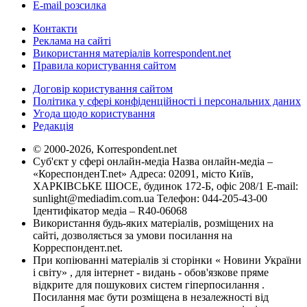
E-mail розсилка
Контакти
Реклама на сайті
Використання матеріалів korrespondent.net
Правила користування сайтом
Договір користування сайтом
Політика у сфері конфіденційності і персональних даних
Угода щодо користування
Редакція
© 2000-2026, Korrespondent.net
Суб'єкт у сфері онлайн-медіа Назва онлайн-медіа –
«КореспонденТ.net» Адреса: 02091, місто Київ,
ХАРКІВСЬКЕ ШОСЕ, будинок 172-Б, офіс 208/1 E-mail:
sunlight@mediadim.com.ua
Телефон: 044-205-43-00
Ідентифікатор медіа – R40-06068
Використання будь-яких матеріалів, розміщених на
сайті, дозволяється за умови посилання на
Корреспондент.net.
При копіюванні матеріалів зі сторінки « Новини України
і світу» , для інтернет - видань - обов'язкове пряме
відкрите для пошукових систем гіперпосилання .
Посилання має бути розміщена в незалежності від