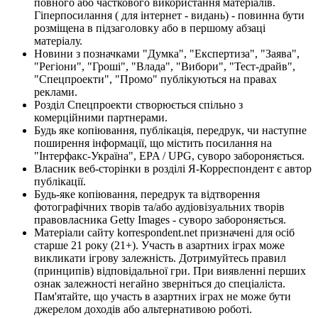
повного або часткового використання матеріалів.
Гіперпосилання ( для інтернет - видань) - повинна бути
розміщена в підзаголовку або в першому абзаці
матеріалу.
Новини з позначками "Думка", "Експертиза", "Заява",
"Регіони", "Гроші", "Влада", "Вибори", "Тест-драйв",
"Спецпроекти", "Промо" публікуються на правах
реклами.
Розділ Спецпроекти створюється спільно з
комерційними партнерами.
Будь яке копіювання, публікація, передрук, чи наступне
поширення інформації, що містить посилання на
"Інтерфакс-Україна", EPA / UPG, суворо забороняється.
Власник веб-сторінки в розділі Я-Корреспондент є автор
публікації.
Будь-яке копіювання, передрук та відтворення
фотографічних творів та/або аудіовізуальних творів
правовласника Getty Images - суворо забороняється.
Матеріали сайту korrespondent.net призначені для осіб
старше 21 року (21+). Участь в азартних іграх може
викликати ігрову залежність. Дотримуйтесь правил
(принципів) відповідальної гри. При виявленні перших
ознак залежності негайно зверніться до спеціаліста.
Пам'ятайте, що участь в азартних іграх не може бути
джерелом доходів або альтернативою роботі.