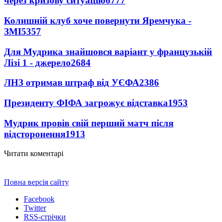
через кризову ситуацію
6777
Колишній клуб хоче повернути Яремчука -
ЗМІ
5357
Для Мудрика знайшовся варіант у французькій
Лізі 1 - джерело
2684
ЛНЗ отримав штраф від УЄФА
2386
Президенту ФІФА загрожує відставка
1953
Мудрик провів свій перший матч після
відсторонення
1913
Читати коментарі
Повна версія сайту
Facebook
Twitter
RSS-стрічки