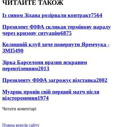
ЧИТАЙТЕ ТАКОЖ
Із сином Зідана розірвали контракт
7564
Президент ФІФА скликав термінову нараду
через кризову ситуацію
6875
Колишній клуб хоче повернути Яремчука -
ЗМІ
5490
Зірка Барселони вразив яскравим
перевтіленням
2013
Президенту ФІФА загрожує відставка
2002
Мудрик провів свій перший матч після
відсторонення
1974
Читати коментарі
Повна версія сайту