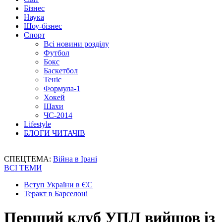
Бізнес
Наука
Шоу-бізнес
Спорт
Всі новини розділу
Футбол
Бокс
Баскетбол
Теніс
Формула-1
Хокей
Шахи
ЧС-2014
Lifestyle
БЛОГИ ЧИТАЧІВ
СПЕЦТЕМА:
Війна в Ірані
ВСІ ТЕМИ
Вступ України в ЄС
Теракт в Барселоні
Перший клуб УПЛ вийшов із