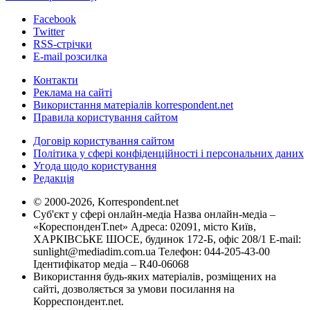
Facebook
Twitter
RSS-стрічки
E-mail розсилка
Контакти
Реклама на сайті
Використання матеріалів korrespondent.net
Правила користування сайтом
Договір користування сайтом
Політика у сфері конфіденційності і персональних даних
Угода щодо користування
Редакція
© 2000-2026, Korrespondent.net
Суб'єкт у сфері онлайн-медіа Назва онлайн-медіа –
«КореспонденТ.net» Адреса: 02091, місто Київ,
ХАРКІВСЬКЕ ШОСЕ, будинок 172-Б, офіс 208/1 E-mail:
sunlight@mediadim.com.ua
Телефон: 044-205-43-00
Ідентифікатор медіа – R40-06068
Використання будь-яких матеріалів, розміщених на
сайті, дозволяється за умови посилання на
Корреспондент.net.