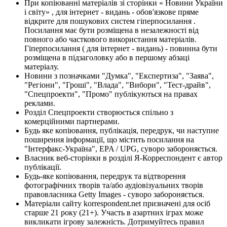
При копіюванні матеріалів зі сторінки « Новини України
і світу» , для інтернет - видань - обов'язкове пряме
відкрите для пошукових систем гіперпосилання .
Посилання має бути розміщена в незалежності від
повного або часткового використання матеріалів.
Гіперпосилання ( для інтернет - видань) - повинна бути
розміщена в підзаголовку або в першому абзаці
матеріалу.
Новини з позначками "Думка", "Експертиза", "Заява",
"Регіони", "Гроші", "Влада", "Вибори", "Тест-драйв",
"Спецпроекти", "Промо" публікуються на правах
реклами.
Розділ Спецпроекти створюється спільно з
комерційними партнерами.
Будь яке копіювання, публікація, передрук, чи наступне
поширення інформації, що містить посилання на
"Інтерфакс-Україна", EPA / UPG, суворо забороняється.
Власник веб-сторінки в розділі Я-Корреспондент є автор
публікації.
Будь-яке копіювання, передрук та відтворення
фотографічних творів та/або аудіовізуальних творів
правовласника Getty Images - суворо забороняється.
Матеріали сайту korrespondent.net призначені для осіб
старше 21 року (21+). Участь в азартних іграх може
викликати ігрову залежність. Дотримуйтесь правил