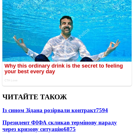
ЧИТАЙТЕ ТАКОЖ
Із сином Зідана розірвали контракт
7594
Президент ФІФА скликав термінову нараду
через кризову ситуацію
6875