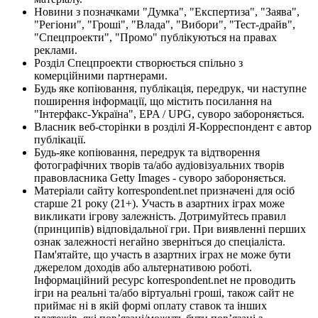
Новини з позначками "Думка", "Експертиза", "Заява",
"Регіони", "Гроші", "Влада", "Вибори", "Тест-драйв",
"Спецпроекти", "Промо" публікуються на правах
реклами.
Розділ Спецпроекти створюється спільно з
комерційними партнерами.
Будь яке копіювання, публікація, передрук, чи наступне
поширення інформації, що містить посилання на
"Інтерфакс-Україна", EPA / UPG, суворо забороняється.
Власник веб-сторінки в розділі Я-Корреспондент є автор
публікації.
Будь-яке копіювання, передрук та відтворення
фотографічних творів та/або аудіовізуальних творів
правовласника Getty Images - суворо забороняється.
Матеріали сайту korrespondent.net призначені для осіб
старше 21 року (21+). Участь в азартних іграх може
викликати ігрову залежність. Дотримуйтесь правил
(принципів) відповідальної гри. При виявленні перших
ознак залежності негайно зверніться до спеціаліста.
Пам'ятайте, що участь в азартних іграх не може бути
джерелом доходів або альтернативою роботі.
Інформаційний ресурс korrespondent.net не проводить
ігри на реальні та/або віртуальні гроші, також сайт не
приймає ні в якій формі оплату ставок та інших