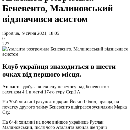
Беневенто, Малиновський
відзначився асистом
iSport.ua, 9 січня 2021, 18:05
0
227
Клуб українця знаходиться в шести
очках від першого місця.
Аталанта здобула впевнену перемогу над Беневенто з
рахунком 4:1 в матчі 17-го туру Серії А.
На 30-й хвилині рахунок відкрив Йосип Ілічич, правда, на
початку другого тайму Беневенто відігрався зусиллями Марка
Сау.
На 64-й хвилині на поле вийшов українець Руслан
Малиновський, після чого Аталанта забила ще тричі -