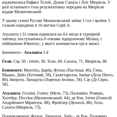
відзначилися Рафаел Толой, Дуван Сапата і Луїс Мюріель. У
разі останнього гола результативну передача на Мюріеля
віддав Малиновський.
У цьому сезоні Руслан Малиновський забив 1 гол і зробив 3
гольові передачах в 16 матчах Серії А.
Аталанта з 31 очком піднялася на 4-е місце в турнірній
таблиці, поступаючись 6 очками лідируючому Мілану, і
обійшовши Ювентус, у якого залишається гра в запасі.
Беневенто -
Аталанта
1:4
Голи
: Сау, 50 - Ілічіч, 30, Толо, 69, Сапата, 71, Мюріель, 86
Беневенто
: Монтіпо, Барба, Фулон (Пастінья, 46), Глик,
Маджо, Дабо (Хетемай, 58), Скьяттарелла, Іоніце (Дель Пінто,
80), Імпрота, Лападула (Лоренцо Інсіньє, 58), Сау (Ді Серіо,
58) .
Аталанта
: Голліні, Гозенс (Меле, 73), Паломіно, Ромеро,
Хатебур, Пессіна (Малиновський, 64), де Рон, Ілічіч (Олексій
Андрійович Міранчук, 88), Фройлер (Депаолі, 88), Толо,
Сапата (Мюріель, 73).
Попередження: Фулон, Лападула, Дабо - де Рон, Паломіно.