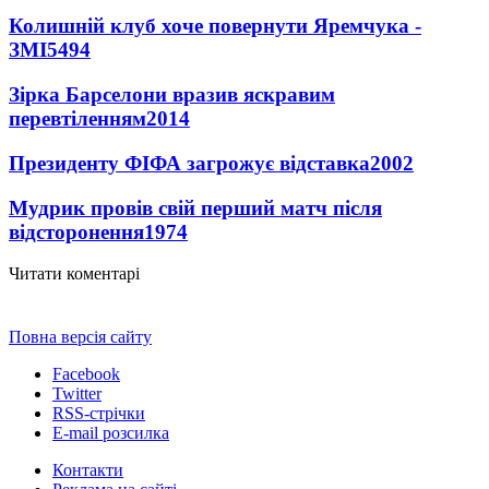
Колишній клуб хоче повернути Яремчука -
ЗМІ
5494
Зірка Барселони вразив яскравим
перевтіленням
2014
Президенту ФІФА загрожує відставка
2002
Мудрик провів свій перший матч після
відсторонення
1974
Читати коментарі
Повна версія сайту
Facebook
Twitter
RSS-стрічки
E-mail розсилка
Контакти