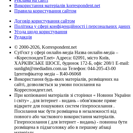
Реклама на сайті
Використання матеріалів korrespondent.net
Правила користування сайтом
Договір користування сайтом
Політика у сфері конфіденційності і персональних даних
Угода щодо користування
Редакція
© 2000-2026, Korrespondent.net
Суб'єкт у сфері онлайн-медіа Назва онлайн-медіа –
«КореспонденТ.net» Адреса: 02091, місто Київ,
ХАРКІВСЬКЕ ШОСЕ, будинок 172-Б, офіс 208/1 E-mail:
sunlight@mediadim.com.ua
Телефон: 044-205-43-00
Ідентифікатор медіа – R40-06068
Використання будь-яких матеріалів, розміщених на
сайті, дозволяється за умови посилання на
Корреспондент.net.
При копіюванні матеріалів зі сторінки « Новини України
і світу» , для інтернет - видань - обов'язкове пряме
відкрите для пошукових систем гіперпосилання .
Посилання має бути розміщена в незалежності від
повного або часткового використання матеріалів.
Гіперпосилання ( для інтернет - видань) - повинна бути
розміщена в підзаголовку або в першому абзаці
матеріалу.