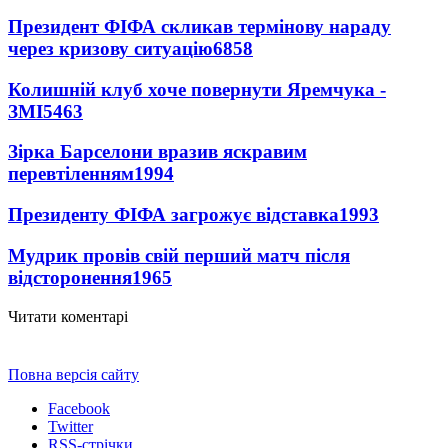
Президент ФІФА скликав термінову нараду
через кризову ситуацію
6858
Колишній клуб хоче повернути Яремчука -
ЗМІ
5463
Зірка Барселони вразив яскравим
перевтіленням
1994
Президенту ФІФА загрожує відставка
1993
Мудрик провів свій перший матч після
відсторонення
1965
Читати коментарі
Повна версія сайту
Facebook
Twitter
RSS-стрічки