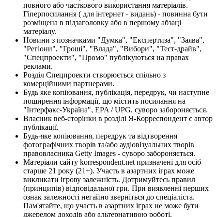
повного або часткового використання матеріалів.
Гіперпосилання ( для інтернет - видань) - повинна бути
розміщена в підзаголовку або в першому абзаці
матеріалу.
Новини з позначками "Думка", "Експертиза", "Заява",
"Регіони", "Гроші", "Влада", "Вибори", "Тест-драйв",
"Спецпроекти", "Промо" публікуються на правах
реклами.
Розділ Спецпроекти створюється спільно з
комерційними партнерами.
Будь яке копіювання, публікація, передрук, чи наступне
поширення інформації, що містить посилання на
"Інтерфакс-Україна", EPA / UPG, суворо забороняється.
Власник веб-сторінки в розділі Я-Корреспондент є автор
публікації.
Будь-яке копіювання, передрук та відтворення
фотографічних творів та/або аудіовізуальних творів
правовласника Getty Images - суворо забороняється.
Матеріали сайту korrespondent.net призначені для осіб
старше 21 року (21+). Участь в азартних іграх може
викликати ігрову залежність. Дотримуйтесь правил
(принципів) відповідальної гри. При виявленні перших
ознак залежності негайно зверніться до спеціаліста.
Пам'ятайте, що участь в азартних іграх не може бути
джерелом доходів або альтернативою роботі.