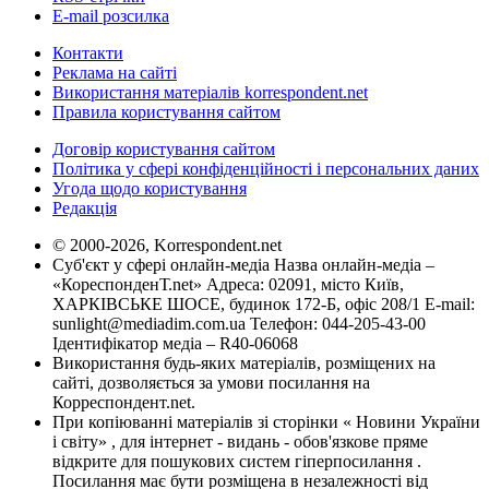
E-mail розсилка
Контакти
Реклама на сайті
Використання матеріалів korrespondent.net
Правила користування сайтом
Договір користування сайтом
Політика у сфері конфіденційності і персональних даних
Угода щодо користування
Редакція
© 2000-2026, Korrespondent.net
Суб'єкт у сфері онлайн-медіа Назва онлайн-медіа –
«КореспонденТ.net» Адреса: 02091, місто Київ,
ХАРКІВСЬКЕ ШОСЕ, будинок 172-Б, офіс 208/1 E-mail:
sunlight@mediadim.com.ua
Телефон: 044-205-43-00
Ідентифікатор медіа – R40-06068
Використання будь-яких матеріалів, розміщених на
сайті, дозволяється за умови посилання на
Корреспондент.net.
При копіюванні матеріалів зі сторінки « Новини України
і світу» , для інтернет - видань - обов'язкове пряме
відкрите для пошукових систем гіперпосилання .
Посилання має бути розміщена в незалежності від