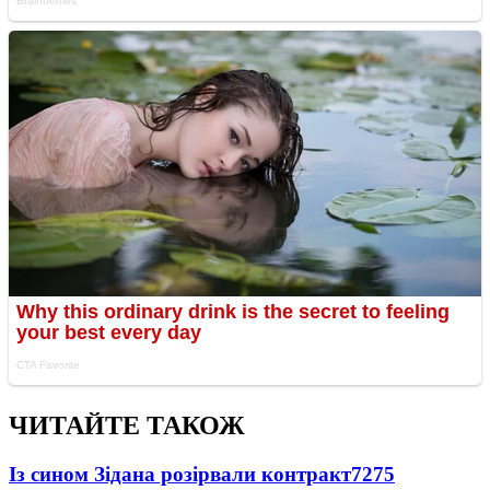
ЧИТАЙТЕ ТАКОЖ
Із сином Зідана розірвали контракт
7275