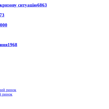
кризову ситуацію
6863
73
000
ення
1968
й ринок