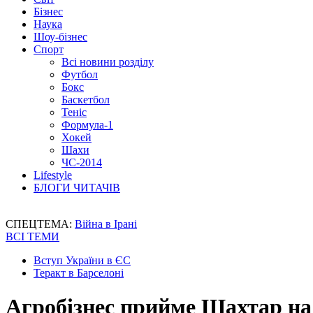
Бізнес
Наука
Шоу-бізнес
Спорт
Всі новини розділу
Футбол
Бокс
Баскетбол
Теніс
Формула-1
Хокей
Шахи
ЧС-2014
Lifestyle
БЛОГИ ЧИТАЧІВ
СПЕЦТЕМА:
Війна в Ірані
ВСІ ТЕМИ
Вступ України в ЄС
Теракт в Барселоні
Агробізнес прийме Шахтар на 