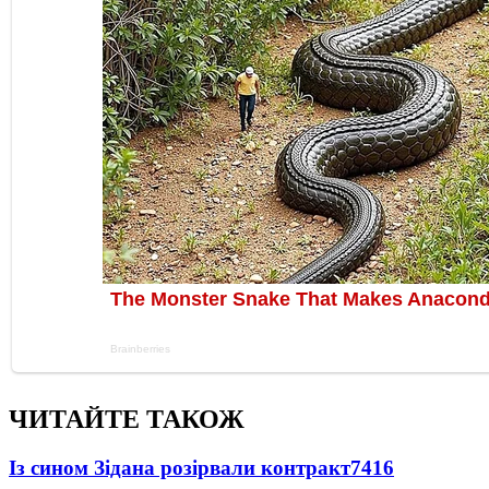
ЧИТАЙТЕ ТАКОЖ
Із сином Зідана розірвали контракт
7416