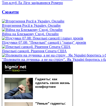
Топ-клуб Ла Ліги зацікавився Ромеро
Сюжети
Вторгнення Росії в Україну. Онлайн
Війна на Близькому Сході. Онлайн
Підсумки 07.08: "Пекельні" санкції і "парад" дронів
Пекельні санкції. Рішення Сената США
"Полювати на лучника, а не на стрілу". Як Україні боротись з 