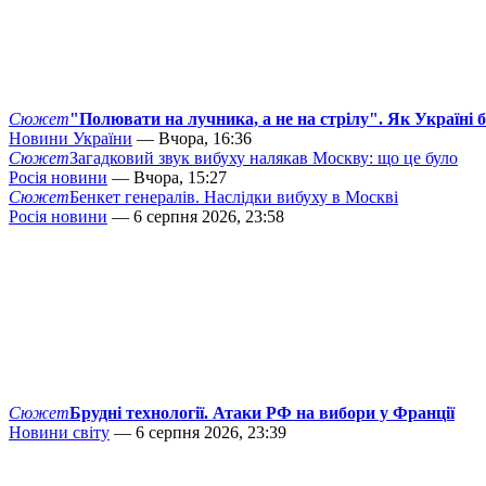
Сюжет
"Полювати на лучника, а не на стрілу". Як Україні 
Новини України
— Вчора, 16:36
Сюжет
Загадковий звук вибуху налякав Москву: що це було
Росія новини
— Вчора, 15:27
Сюжет
Бенкет генералів. Наслідки вибуху в Москві
Росія новини
— 6 серпня 2026, 23:58
Сюжет
Брудні технології. Атаки РФ на вибори у Франції
Новини світу
— 6 серпня 2026, 23:39