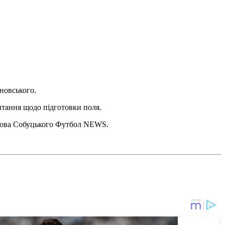
новського.
итання щодо підготовки поля.
слова Собуцького Футбол NEWS.