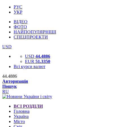
РУС
УКР
ВІДЕО
ФОТО
НАЙПОПУЛЯРНІШІ
СПЕЦПРОЕКТИ
USD
USD
44.4886
EUR
51.3350
Всі курси валют
44.4886
Авторизація
Пошук
RU
ВСІ РОЗДІЛИ
Головна
Україна
Місто
Світ