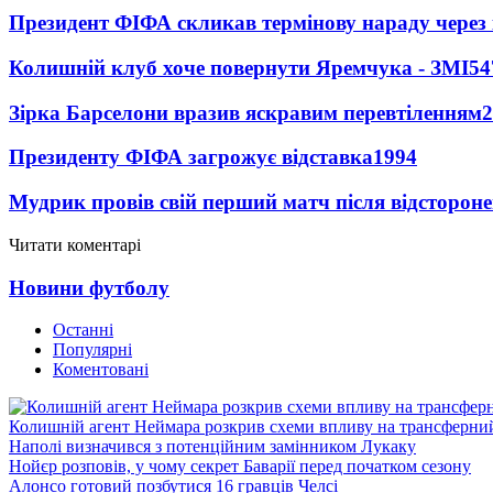
Президент ФІФА скликав термінову нараду через 
Колишній клуб хоче повернути Яремчука - ЗМІ
54
Зірка Барселони вразив яскравим перевтіленням
2
Президенту ФІФА загрожує відставка
1994
Мудрик провів свій перший матч після відсторон
Читати коментарі
Новини футболу
Останні
Популярні
Коментовані
Колишній агент Неймара розкрив схеми впливу на трансферни
Наполі визначився з потенційним замінником Лукаку
Нойєр розповів, у чому секрет Баварії перед початком сезону
Алонсо готовий позбутися 16 гравців Челсі