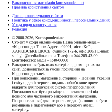
Використання матеріалів korrespondent.net
Правила користування сайтом
Договір користування сайтом
Політика у сфері конфіденційності і персональних даних
Угода щодо користування
Редакція
© 2000-2026, Korrespondent.net
Суб'єкт у сфері онлайн-медіа Назва онлайн-медіа –
«КореспонденТ.net» Адреса: 02091, місто Київ,
ХАРКІВСЬКЕ ШОСЕ, будинок 172-Б, офіс 208/1 E-mail:
sunlight@mediadim.com.ua
Телефон: 044-205-43-00
Ідентифікатор медіа – R40-06068
Використання будь-яких матеріалів, розміщених на
сайті, дозволяється за умови посилання на
Корреспондент.net.
При копіюванні матеріалів зі сторінки « Новини України
і світу» , для інтернет - видань - обов'язкове пряме
відкрите для пошукових систем гіперпосилання .
Посилання має бути розміщена в незалежності від
повного або часткового використання матеріалів.
Гіперпосилання ( для інтернет - видань) - повинна бути
розміщена в підзаголовку або в першому абзаці
матеріалу.