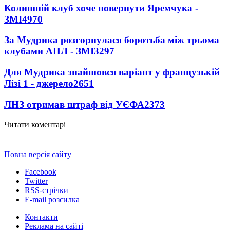
Колишній клуб хоче повернути Яремчука -
ЗМІ
4970
За Мудрика розгорнулася боротьба між трьома
клубами АПЛ - ЗМІ
3297
Для Мудрика знайшовся варіант у французькій
Лізі 1 - джерело
2651
ЛНЗ отримав штраф від УЄФА
2373
Читати коментарі
Повна версія сайту
Facebook
Twitter
RSS-стрічки
E-mail розсилка
Контакти
Реклама на сайті