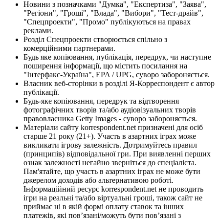
Новини з позначками "Думка", "Експертиза", "Заява",
"Регіони", "Гроші", "Влада", "Вибори", "Тест-драйв",
"Спецпроекти", "Промо" публікуються на правах
реклами.
Розділ Спецпроекти створюється спільно з
комерційними партнерами.
Будь яке копіювання, публікація, передрук, чи наступне
поширення інформації, що містить посилання на
"Інтерфакс-Україна", EPA / UPG, суворо забороняється.
Власник веб-сторінки в розділі Я-Корреспондент є автор
публікації.
Будь-яке копіювання, передрук та відтворення
фотографічних творів та/або аудіовізуальних творів
правовласника Getty Images - суворо забороняється.
Матеріали сайту korrespondent.net призначені для осіб
старше 21 року (21+). Участь в азартних іграх може
викликати ігрову залежність. Дотримуйтесь правил
(принципів) відповідальної гри. При виявленні перших
ознак залежності негайно зверніться до спеціаліста.
Пам'ятайте, що участь в азартних іграх не може бути
джерелом доходів або альтернативою роботі.
Інформаційний ресурс korrespondent.net не проводить
ігри на реальні та/або віртуальні гроші, також сайт не
приймає ні в якій формі оплату ставок та інших
платежів, які пов’язані/можуть бути пов’язані з