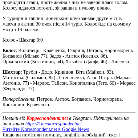
проводити атаки, проте жодна з них не завершилася голом.
Колосу вдалося встояти, зігравши в нульову нічию.
У турнірній таблиці донецький клуб займає друге місце,
маючи в активі 30 очок після 14 турів. Колос йде на сьомому
місці з 19 балами.
Колос - Шахтар 0:0
Колос
: Волинець - Кравченко, Гавриш, Петров, Чорноморець -
Богданов (Мілько,77), Задоя - Антюх (Ісаєнко, 86),
Оріховський (Костишин, 54), Хльобас (Данфі, 46) - Лисенко
Шахтар
: Трубін - Додо, Кривцов, Віта (Майкон, 83),
Матвієнко (Соломон, 82) - Степаненко, Алан Патрік (Маркос
Антоніо, 77) - Марлос, Тайсон, Коноплянка (Тете, 60) - Мораес
(Фернандо, 77)
Попередження
: Петров, Антюх, Богданов, Чорноморець,
Костишин, Кравченко
Новини від
Корреспондент.net
в Telegram. Підписуйтесь на
наш канал
https://t.me/korrespondentnet
Читайте Korrespondent.net в Google News
Якщо ви помітили помилку, виділіть необхідний текст і