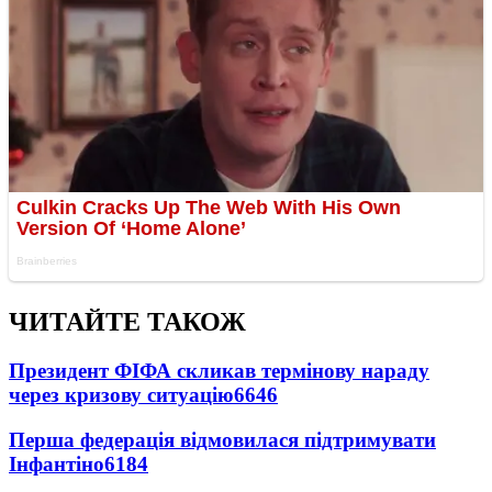
ЧИТАЙТЕ ТАКОЖ
Президент ФІФА скликав термінову нараду
через кризову ситуацію
6646
Перша федерація відмовилася підтримувати
Інфантіно
6184