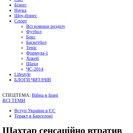
Бізнес
Наука
Шоу-бізнес
Спорт
Всі новини розділу
Футбол
Бокс
Баскетбол
Теніс
Формула-1
Хокей
Шахи
ЧС-2014
Lifestyle
БЛОГИ ЧИТАЧІВ
СПЕЦТЕМА:
Війна в Ірані
ВСІ ТЕМИ
Вступ України в ЄС
Теракт в Барселоні
Шахтар сенсаційно втратив