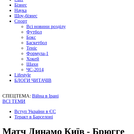
Бізнес
Наука
Шоу-бізнес
Спорт
Всі новини розділу
Футбол
Бокс
Баскетбол
Теніс
Формула-1
Хокей
Шахи
ЧС-2014
Lifestyle
БЛОГИ ЧИТАЧІВ
СПЕЦТЕМА:
Війна в Ірані
ВСІ ТЕМИ
Вступ України в ЄС
Теракт в Барселоні
Матч Динамо Київ - Брюгге