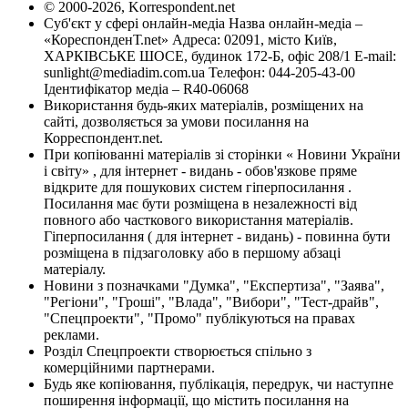
© 2000-2026, Korrespondent.net
Суб'єкт у сфері онлайн-медіа Назва онлайн-медіа –
«КореспонденТ.net» Адреса: 02091, місто Київ,
ХАРКІВСЬКЕ ШОСЕ, будинок 172-Б, офіс 208/1 E-mail:
sunlight@mediadim.com.ua
Телефон: 044-205-43-00
Ідентифікатор медіа – R40-06068
Використання будь-яких матеріалів, розміщених на
сайті, дозволяється за умови посилання на
Корреспондент.net.
При копіюванні матеріалів зі сторінки « Новини України
і світу» , для інтернет - видань - обов'язкове пряме
відкрите для пошукових систем гіперпосилання .
Посилання має бути розміщена в незалежності від
повного або часткового використання матеріалів.
Гіперпосилання ( для інтернет - видань) - повинна бути
розміщена в підзаголовку або в першому абзаці
матеріалу.
Новини з позначками "Думка", "Експертиза", "Заява",
"Регіони", "Гроші", "Влада", "Вибори", "Тест-драйв",
"Спецпроекти", "Промо" публікуються на правах
реклами.
Розділ Спецпроекти створюється спільно з
комерційними партнерами.
Будь яке копіювання, публікація, передрук, чи наступне
поширення інформації, що містить посилання на