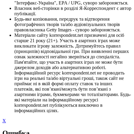
"Інтерфакс-Україна", EPA / UPG, суворо забороняється.
Власник веб-сторінки в розділі Я-Корреспондент є автор
публікації.
Будь-яке копіювання, передрук та відтворення
фотографічних творів та/або аудіовізуальних творів
правовласника Getty Images - суворо забороняється.
Матеріали сайту korrespondent.net призначені для осіб
старше 21 року (21+). Участь в азартних іграх може
викликати ігрову залежність. Дотримуйтесь правил
(принципів) відповідальної гри. При виявленні перших
ознак залежності негайно зверніться до спеціаліста.
Пам'ятайте, що участь в азартних іграх не може бути
джерелом доходів або альтернативою роботі.
Інформаційний ресурс korrespondent.net не проводить
ігри на реальні та/або віртуальні гроші, також сайт не
приймає ні в якій формі оплату ставок та інших
платежів, які пов’язані/можуть бути пов’язані з
азартними іграми, букмекерами чи тоталізаторами. Будь-
які матеріали на інформаційному ресурсі
korrespondent.net публікуються виключно в
інформаційних цілях.
X
Ошибка