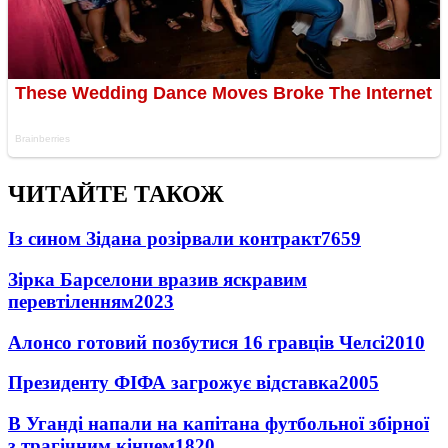
ЧИТАЙТЕ ТАКОЖ
Із сином Зідана розірвали контракт
7659
Зірка Барселони вразив яскравим
перевтіленням
2023
Алонсо готовий позбутися 16 гравців Челсі
2010
Президенту ФІФА загрожує відставка
2005
В Уганді напали на капітана футбольної збірної
з трагічним кінцем
1820