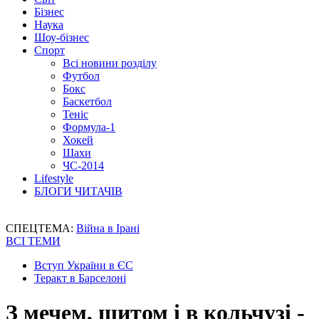
Бізнес
Наука
Шоу-бізнес
Спорт
Всі новини розділу
Футбол
Бокс
Баскетбол
Теніс
Формула-1
Хокей
Шахи
ЧС-2014
Lifestyle
БЛОГИ ЧИТАЧІВ
СПЕЦТЕМА:
Війна в Ірані
ВСІ ТЕМИ
Вступ України в ЄС
Теракт в Барселоні
З мечем, щитом і в кольчузі -