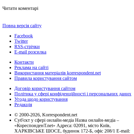
Читати коментарі
Повна версія сайту
Facebook
Twitter
RSS-стрічки
E-mail розсилка
Контакти
Реклама на сайті
Використання матеріалів korrespondent.net
Правила користування сайтом
Договір користування сайтом
Політика у сфері конфіденційності і персональних даних
Угода щодо користування
Редакція
© 2000-2026, Korrespondent.net
Суб'єкт у сфері онлайн-медіа Назва онлайн-медіа –
«КореспонденТ.net» Адреса: 02091, місто Київ,
ХАРКІВСЬКЕ ШОСЕ, будинок 172-Б, офіс 208/1 E-mail: