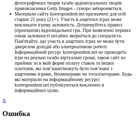
фотографічних творів та/або аудіовізуальних творів
правовласника Getty Images - суворо забороняється.
Матеріали сайту korrespondent.net призначені для осіб
старше 21 року (21+). Участь в азартних іграх може
викликати ігрову залежність. Дотримуйтесь правил
(принципів) відповідальної гри. При виявленні перших
ознак залежності негайно зверніться до спеціаліста.
Пам'ятайте, що участь в азартних іграх не може бути
джерелом доходів або альтернативою роботі.
Інформаційний ресурс korrespondent.net не проводить
ігри на реальні та/або віртуальні гроші, також сайт не
приймає ні в якій формі оплату ставок та інших
платежів, які пов’язані/можуть бути пов’язані з
азартними іграми, букмекерами чи тоталізаторами. Будь-
які матеріали на інформаційному ресурсі
korrespondent.net публікуються виключно в
інформаційних цілях.
X
Ошибка