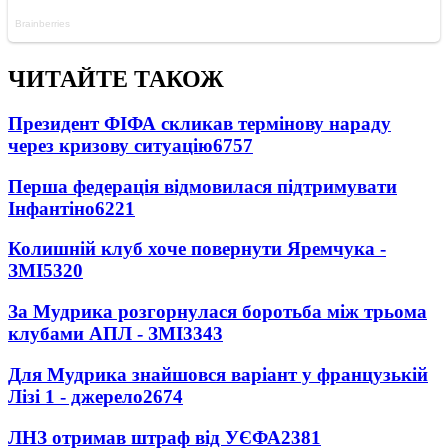
ЧИТАЙТЕ ТАКОЖ
Президент ФІФА скликав термінову нараду
через кризову ситуацію
6757
Перша федерація відмовилася підтримувати
Інфантіно
6221
Колишній клуб хоче повернути Яремчука -
ЗМІ
5320
За Мудрика розгорнулася боротьба між трьома
клубами АПЛ - ЗМІ
3343
Для Мудрика знайшовся варіант у французькій
Лізі 1 - джерело
2674
ЛНЗ отримав штраф від УЄФА
2381