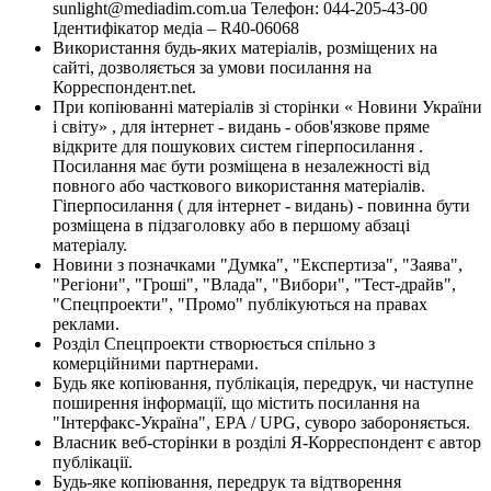
sunlight@mediadim.com.ua
Телефон: 044-205-43-00
Ідентифікатор медіа – R40-06068
Використання будь-яких матеріалів, розміщених на
сайті, дозволяється за умови посилання на
Корреспондент.net.
При копіюванні матеріалів зі сторінки « Новини України
і світу» , для інтернет - видань - обов'язкове пряме
відкрите для пошукових систем гіперпосилання .
Посилання має бути розміщена в незалежності від
повного або часткового використання матеріалів.
Гіперпосилання ( для інтернет - видань) - повинна бути
розміщена в підзаголовку або в першому абзаці
матеріалу.
Новини з позначками "Думка", "Експертиза", "Заява",
"Регіони", "Гроші", "Влада", "Вибори", "Тест-драйв",
"Спецпроекти", "Промо" публікуються на правах
реклами.
Розділ Спецпроекти створюється спільно з
комерційними партнерами.
Будь яке копіювання, публікація, передрук, чи наступне
поширення інформації, що містить посилання на
"Інтерфакс-Україна", EPA / UPG, суворо забороняється.
Власник веб-сторінки в розділі Я-Корреспондент є автор
публікації.
Будь-яке копіювання, передрук та відтворення