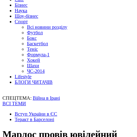
Бізнес
Наука
Шоу-бізнес
Спорт
Всі новини розділу
Футбол
Бокс
Баскетбол
Теніс
Формула-1
Хокей
Шахи
ЧС-2014
Lifestyle
БЛОГИ ЧИТАЧІВ
СПЕЦТЕМА:
Війна в Ірані
ВСІ ТЕМИ
Вступ України в ЄС
Теракт в Барселоні
Марлос провів ювілейний