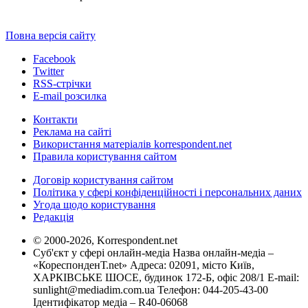
Повна версія сайту
Facebook
Twitter
RSS-стрічки
E-mail розсилка
Контакти
Реклама на сайті
Використання матеріалів korrespondent.net
Правила користування сайтом
Договір користування сайтом
Політика у сфері конфіденційності і персональних даних
Угода щодо користування
Редакція
© 2000-2026, Korrespondent.net
Суб'єкт у сфері онлайн-медіа Назва онлайн-медіа –
«КореспонденТ.net» Адреса: 02091, місто Київ,
ХАРКІВСЬКЕ ШОСЕ, будинок 172-Б, офіс 208/1 E-mail:
sunlight@mediadim.com.ua
Телефон: 044-205-43-00
Ідентифікатор медіа – R40-06068