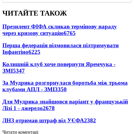
ЧИТАЙТЕ ТАКОЖ
Президент ФІФА скликав термінову нараду
через кризову ситуацію
6765
Перша федерація відмовилася підтримувати
Інфантіно
6225
Колишній клуб хоче повернути Яремчука -
ЗМІ
5347
За Мудрика розгорнулася боротьба між трьома
клубами АПЛ - ЗМІ
3350
Для Мудрика знайшовся варіант у французькій
Лізі 1 - джерело
2678
ЛНЗ отримав штраф від УЄФА
2382
Читати коментарі