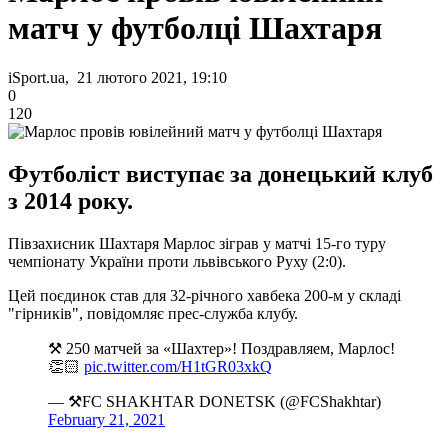
матч у футболці Шахтаря
iSport.ua, 21 лютого 2021, 19:10
0
120
Футболіст виступає за донецький клуб
з 2014 року.
Півзахисник Шахтаря Марлос зіграв у матчі 15-го туру
чемпіонату України проти львівського Руху (2:0).
Цей поєдинок став для 32-річного хавбека 200-м у складі
"гірників", повідомляє прес-служба клубу.
⚒ 250 матчей за «Шахтер»! Поздравляем, Марлос!
👏🏻
pic.twitter.com/H1tGR03xkQ
— ⚒FC SHAKHTAR DONETSK (@FCShakhtar)
February 21, 2021