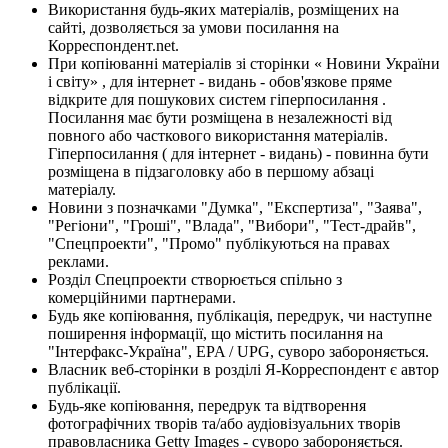
Використання будь-яких матеріалів, розміщених на
сайті, дозволяється за умови посилання на
Корреспондент.net.
При копіюванні матеріалів зі сторінки « Новини України
і світу» , для інтернет - видань - обов'язкове пряме
відкрите для пошукових систем гіперпосилання .
Посилання має бути розміщена в незалежності від
повного або часткового використання матеріалів.
Гіперпосилання ( для інтернет - видань) - повинна бути
розміщена в підзаголовку або в першому абзаці
матеріалу.
Новини з позначками "Думка", "Експертиза", "Заява",
"Регіони", "Гроші", "Влада", "Вибори", "Тест-драйв",
"Спецпроекти", "Промо" публікуються на правах
реклами.
Розділ Спецпроекти створюється спільно з
комерційними партнерами.
Будь яке копіювання, публікація, передрук, чи наступне
поширення інформації, що містить посилання на
"Інтерфакс-Україна", EPA / UPG, суворо забороняється.
Власник веб-сторінки в розділі Я-Корреспондент є автор
публікації.
Будь-яке копіювання, передрук та відтворення
фотографічних творів та/або аудіовізуальних творів
правовласника Getty Images - суворо забороняється.