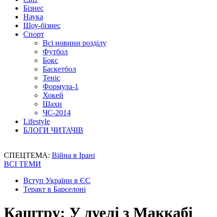
Бізнес
Наука
Шоу-бізнес
Спорт
Всі новини розділу
Футбол
Бокс
Баскетбол
Теніс
Формула-1
Хокей
Шахи
ЧС-2014
Lifestyle
БЛОГИ ЧИТАЧІВ
СПЕЦТЕМА:
Війна в Ірані
ВСІ ТЕМИ
Вступ України в ЄС
Теракт в Барселоні
Каштру: У дуелі з Маккабі