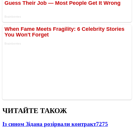
ЧИТАЙТЕ ТАКОЖ
Із сином Зідана розірвали контракт
7275