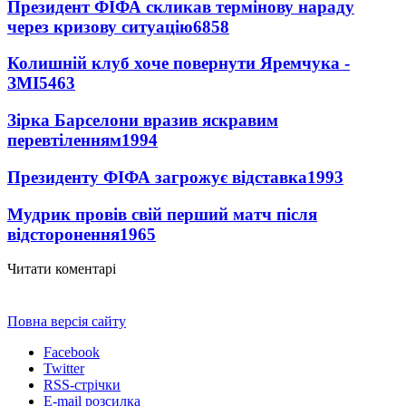
Президент ФІФА скликав термінову нараду
через кризову ситуацію
6858
Колишній клуб хоче повернути Яремчука -
ЗМІ
5463
Зірка Барселони вразив яскравим
перевтіленням
1994
Президенту ФІФА загрожує відставка
1993
Мудрик провів свій перший матч після
відсторонення
1965
Читати коментарі
Повна версія сайту
Facebook
Twitter
RSS-стрічки
E-mail розсилка