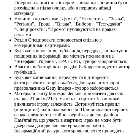
Гіперпосилання ( для інтернет - видань) - повинна бути
розміщена в підзаголовку або в першому абзаці
матеріалу.
Новини з позначками "Думка", "Експертиза", "Заява",
"Регіони", "Гроші", "Влада", "Вибори", "Тест-драйв",
"Спецпроекти", "Промо" публікуються на правах
реклами.
Розділ Спецпроекти створюється спільно з
комерційними партнерами.
Будь яке копіювання, публікація, передрук, чи наступне
поширення інформації, що містить посилання на
"Інтерфакс-Україна", EPA / UPG, суворо забороняється.
Власник веб-сторінки в розділі Я-Корреспондент є автор
публікації.
Будь-яке копіювання, передрук та відтворення
фотографічних творів та/або аудіовізуальних творів
правовласника Getty Images - суворо забороняється.
Матеріали сайту korrespondent.net призначені для осіб
старше 21 року (21+). Участь в азартних іграх може
викликати ігрову залежність. Дотримуйтесь правил
(принципів) відповідальної гри. При виявленні перших
ознак залежності негайно зверніться до спеціаліста.
Пам'ятайте, що участь в азартних іграх не може бути
джерелом доходів або альтернативою роботі.
Інформаційний ресурс korrespondent.net не проводить