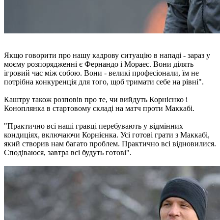
Якщо говорити про нашу кадрову ситуацію в нападі - зараз у
моєму розпорядженні є Фернандо і Мораес. Вони ділять
ігровий час між собою. Вони - великі професіонали, їм не
потрібна конкуренція для того, щоб тримати себе на рівні".
Каштру також розповів про те, чи вийдуть Корнієнко і
Коноплянка в стартовому складі на матч проти Маккабі.
"Практично всі наші гравці перебувають у відмінних
кондиціях, включаючи Корнієнка. Усі готові грати з Маккабі,
який створив нам багато проблем. Практично всі відновилися.
Сподіваюся, завтра всі будуть готові".