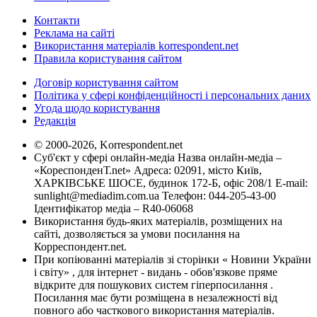
Контакти
Реклама на сайті
Використання матеріалів korrespondent.net
Правила користування сайтом
Договір користування сайтом
Політика у сфері конфіденційності і персональних даних
Угода щодо користування
Редакція
© 2000-2026, Korrespondent.net
Суб'єкт у сфері онлайн-медіа Назва онлайн-медіа –
«КореспонденТ.net» Адреса: 02091, місто Київ,
ХАРКІВСЬКЕ ШОСЕ, будинок 172-Б, офіс 208/1 E-mail:
sunlight@mediadim.com.ua
Телефон: 044-205-43-00
Ідентифікатор медіа – R40-06068
Використання будь-яких матеріалів, розміщених на
сайті, дозволяється за умови посилання на
Корреспондент.net.
При копіюванні матеріалів зі сторінки « Новини України
і світу» , для інтернет - видань - обов'язкове пряме
відкрите для пошукових систем гіперпосилання .
Посилання має бути розміщена в незалежності від
повного або часткового використання матеріалів.