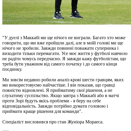
"У дуелі з Маккабі ми ще нічого не виграли. Багато хто може
говорити, що ми вже пройшли далі, але в моїй голові ми ще
нічого не зробили. Завжди повинні поважати суперника і
виходити тільки перемагати. Усе моє життя у футболі навчило
не радіти чомусь передчасно. Я завжди кажу футболістам, що
треба бути уважним від самого початку і до самого кінця
поєдинку.
Ми зовсім недавно робили аналіз крові шести гравцям, яких
ми використовуємо найчастіше. І він показав, що гравці
повністю відновлені. Я прийматиму свої рішення, а не
слухатиму суспільство. Якщо завтра з Маккабі або в матчі
проти Зорі будуть якісь проблеми - я беру на себе
відповідальність. Завжди потрібно думати головою і
приймати краще рішення для команди".
Спеціаліст висловився про стан Жуніора Мораеса.