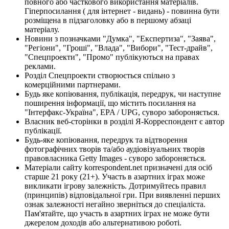
повного або часткового використання матеріалів.
Гіперпосилання ( для інтернет - видань) - повинна бути
розміщена в підзаголовку або в першому абзаці
матеріалу.
Новини з позначками "Думка", "Експертиза", "Заява",
"Регіони", "Гроші", "Влада", "Вибори", "Тест-драйв",
"Спецпроекти", "Промо" публікуються на правах
реклами.
Розділ Спецпроекти створюється спільно з
комерційними партнерами.
Будь яке копіювання, публікація, передрук, чи наступне
поширення інформації, що містить посилання на
"Інтерфакс-Україна", EPA / UPG, суворо забороняється.
Власник веб-сторінки в розділі Я-Корреспондент є автор
публікації.
Будь-яке копіювання, передрук та відтворення
фотографічних творів та/або аудіовізуальних творів
правовласника Getty Images - суворо забороняється.
Матеріали сайту korrespondent.net призначені для осіб
старше 21 року (21+). Участь в азартних іграх може
викликати ігрову залежність. Дотримуйтесь правил
(принципів) відповідальної гри. При виявленні перших
ознак залежності негайно зверніться до спеціаліста.
Пам'ятайте, що участь в азартних іграх не може бути
джерелом доходів або альтернативою роботі.