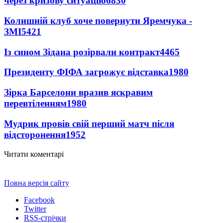
через кризову ситуацію
6830
Колишній клуб хоче повернути Яремчука -
ЗМІ
5421
Із сином Зідана розірвали контракт
4465
Президенту ФІФА загрожує відставка
1980
Зірка Барселони вразив яскравим
перевтіленням
1980
Мудрик провів свій перший матч після
відсторонення
1952
Читати коментарі
Повна версія сайту
Facebook
Twitter
RSS-стрічки