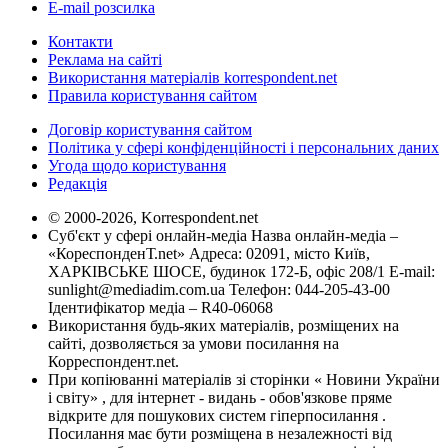
E-mail розсилка
Контакти
Реклама на сайті
Використання матеріалів korrespondent.net
Правила користування сайтом
Договір користування сайтом
Політика у сфері конфіденційності і персональних даних
Угода щодо користування
Редакція
© 2000-2026, Korrespondent.net
Суб'єкт у сфері онлайн-медіа Назва онлайн-медіа –
«КореспонденТ.net» Адреса: 02091, місто Київ,
ХАРКІВСЬКЕ ШОСЕ, будинок 172-Б, офіс 208/1 E-mail:
sunlight@mediadim.com.ua
Телефон: 044-205-43-00
Ідентифікатор медіа – R40-06068
Використання будь-яких матеріалів, розміщених на
сайті, дозволяється за умови посилання на
Корреспондент.net.
При копіюванні матеріалів зі сторінки « Новини України
і світу» , для інтернет - видань - обов'язкове пряме
відкрите для пошукових систем гіперпосилання .
Посилання має бути розміщена в незалежності від