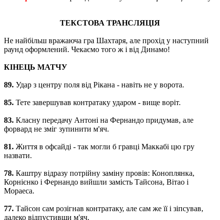
ТЕКСТОВА ТРАНСЛЯЦІЯ
Не найбільш вражаюча гра Шахтаря, але прохід у наступний
раунд оформлений. Чекаємо того ж і від Динамо!
КІНЕЦЬ МАТЧУ
89.
Удар з центру поля від Рікана - навіть не у ворота.
85.
Тете завершував контратаку ударом - вище воріт.
83.
Класну передачу Антоні на Фернандо придумав, але
форвард не зміг зупинити м'яч.
81.
Життя в офсайді - так могли б гравці Маккабі цю гру
назвати.
78.
Каштру відразу потрійну заміну провів: Коноплянка,
Корнієнко і Фернандо вийшли замість Тайсона, Вітао і
Мораеса.
77.
Тайсон сам розігнав контратаку, але сам же її і зіпсував,
далеко відпустивши м'яч.