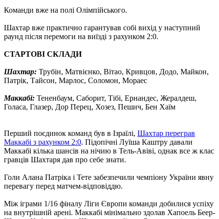
Команди вже на полі Олімпійського.
Шахтар вже практично гарантував собі вихід у наступний
раунд після перемоги на виїзді з рахунком 2:0.
СТАРТОВІ СКЛАДИ
Шахтар:
Трубін, Матвієнко, Вітао, Кривцов, Додо, Майкон,
Патрік, Тайсон, Марлос, Соломон, Мораес
Маккабі:
Тененбаум, Саборит, Тібі, Ернандес, Жералдеш,
Голаса, Глазер, Дор Перец, Хозез, Пешич, Бен Хаїм
Перший поєдинок команд був в Ізраїлі,
Шахтар переграв
Маккабі з рахунком 2:0
. Підопічні Луїша Каштру давали
Маккабі кілька шансів на нічию в Тель-Авіві, однак все ж клас
гравців Шахтаря дав про себе знати.
Голи Алана Патріка і Тете забезпечили чемпіону України явну
перевагу перед матчем-відповіддю.
Між іграми 1/16 фіналу Ліги Європи команди добилися успіху
на внутрішній арені. Маккабі мінімально здолав Хапоель Беер-