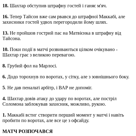
18.
Шахтар обступив штрафну гостей і ганяє м'яч.
16.
Тепер Тайсон вже сам рвався до штрафної Маккабі, але
захисники гостей удвох перегородили йому шлях.
13.
Не пройшов гострий пас на Матвієнка в штрафну від
Тайсона.
10.
Поки події в матчі розвиваються цілком очікувано -
Шахтар грає з великою перевагою.
8.
Грубий фол на Марлосі.
6.
Додо торохнув по воротах, у сітку, але з зовнішнього боку.
5
. Не дав пенальті арбітр, і ВАР не допоміг.
4.
Шахтар довів атаку до удару по воротах, але постріл
Соломона заблокував захисник, можливо, рукою.
1.
Маккабі встиг створити перший момент у матчі і навіть
пробити по воротах, але все це з офсайду.
МАТЧ РОЗПОЧАВСЯ