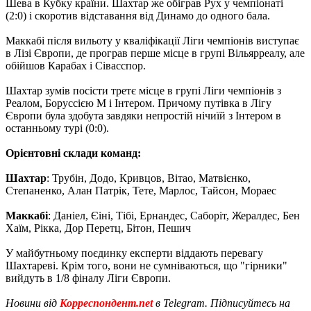
Шева в Кубку країни. Шахтар же обіграв Рух у чемпіонаті
(2:0) і скоротив відставання від Динамо до одного бала.
Маккабі після вильоту у кваліфікації Ліги чемпіонів виступає
в Лізі Європи, де програв перше місце в групі Вільярреалу, але
обійшов Карабах і Сівасспор.
Шахтар зумів посісти третє місце в групі Ліги чемпіонів з
Реалом, Боруссією М і Інтером. Причому путівка в Лігу
Європи була здобута завдяки непростій нічиїй з Інтером в
останньому турі (0:0).
Орієнтовні склади команд:
Шахтар
: Трубін, Додо, Кривцов, Вітао, Матвієнко,
Степаненко, Алан Патрік, Тете, Марлос, Тайсон, Мораес
Маккабі
: Даніел, Єіні, Тібі, Ернандес, Саборіт, Жералдес, Бен
Хаїм, Рікка, Дор Перетц, Бітон, Пешич
У майбутньому поєдинку експерти віддають перевагу
Шахтареві. Крім того, вони не сумніваються, що "гірники"
вийдуть в 1/8 фіналу Ліги Європи.
Новини від
Корреспондент.net
в Telegram. Підписуйтесь на