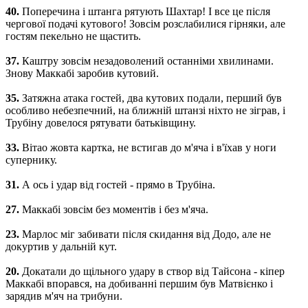
40.
Поперечина і штанга рятують Шахтар! І все це після
чергової подачі кутового! Зовсім розслабилися гірняки, але
гостям пекельно не щастить.
37.
Каштру зовсім незадоволений останніми хвилинами.
Знову Маккабі заробив кутовий.
35.
Затяжна атака гостей, два кутових подали, перший був
особливо небезпечний, на ближній штанзі ніхто не зіграв, і
Трубіну довелося рятувати батьківщину.
33.
Вітао жовта картка, не встигав до м'яча і в'їхав у ноги
супернику.
31.
А ось і удар від гостей - прямо в Трубіна.
27.
Маккабі зовсім без моментів і без м'яча.
23.
Марлос міг забивати після скидання від Додо, але не
докуртив у дальній кут.
20.
Докатали до щільного удару в створ від Тайсона - кіпер
Маккабі впорався, на добиванні першим був Матвієнко і
зарядив м'яч на трибуни.