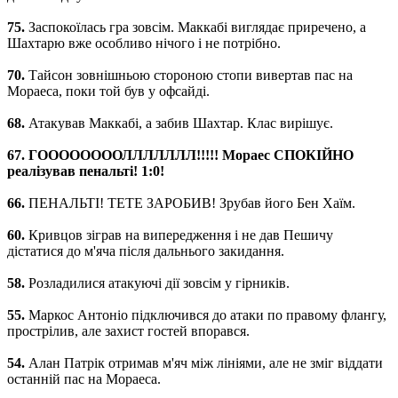
75.
Заспокоїлась гра зовсім. Маккабі виглядає приречено, а
Шахтарю вже особливо нічого і не потрібно.
70.
Тайсон зовнішньою стороною стопи вивертав пас на
Мораеса, поки той був у офсайді.
68.
Атакував Маккабі, а забив Шахтар. Клас вирішує.
67. ГООООООООЛЛЛЛЛЛЛ!!!!! Мораес СПОКІЙНО
реалізував пенальті! 1:0!
66.
ПЕНАЛЬТІ! ТЕТЕ ЗАРОБИВ! Зрубав його Бен Хаїм.
60.
Кривцов зіграв на випередження і не дав Пешичу
дістатися до м'яча після дальнього закидання.
58.
Розладилися атакуючі дії зовсім у гірників.
55.
Маркос Антоніо підключився до атаки по правому флангу,
прострілив, але захист гостей впорався.
54.
Алан Патрік отримав м'яч між лініями, але не зміг віддати
останній пас на Мораеса.