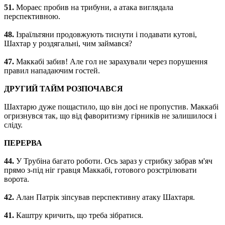
51.
Мораес пробив на трибуни, а атака виглядала
перспективною.
48.
Ізраїльтяни продовжують тиснути і подавати кутові,
Шахтар у роздягальні, чим займався?
47.
Маккабі забив! Але гол не зарахували через порушення
правил нападаючим гостей.
ДРУГИЙ ТАЙМ РОЗПОЧАВСЯ
Шахтарю дуже пощастило, що він досі не пропустив. Маккабі
огризнувся так, що від фаворитизму гірників не залишилося і
сліду.
ПЕРЕРВА
44.
У Трубіна багато роботи. Ось зараз у стрибку забрав м'яч
прямо з-під ніг гравця Маккабі, готового розстрілювати
ворота.
42.
Алан Патрік зіпсував перспективну атаку Шахтаря.
41.
Каштру кричить, що треба зібратися.