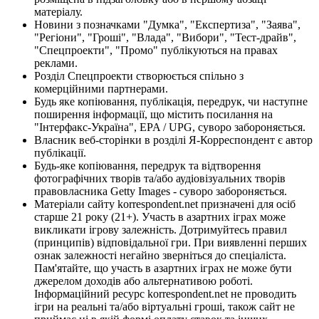
матеріалу.
Новини з позначками "Думка", "Експертиза", "Заява",
"Регіони", "Гроші", "Влада", "Вибори", "Тест-драйв",
"Спецпроекти", "Промо" публікуються на правах
реклами.
Розділ Спецпроекти створюється спільно з
комерційними партнерами.
Будь яке копіювання, публікація, передрук, чи наступне
поширення інформації, що містить посилання на
"Інтерфакс-Україна", EPA / UPG, суворо забороняється.
Власник веб-сторінки в розділі Я-Корреспондент є автор
публікації.
Будь-яке копіювання, передрук та відтворення
фотографічних творів та/або аудіовізуальних творів
правовласника Getty Images - суворо забороняється.
Матеріали сайту korrespondent.net призначені для осіб
старше 21 року (21+). Участь в азартних іграх може
викликати ігрову залежність. Дотримуйтесь правил
(принципів) відповідальної гри. При виявленні перших
ознак залежності негайно зверніться до спеціаліста.
Пам'ятайте, що участь в азартних іграх не може бути
джерелом доходів або альтернативою роботі.
Інформаційний ресурс korrespondent.net не проводить
ігри на реальні та/або віртуальні гроші, також сайт не