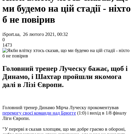
ми будемо на цій стадії - ніхто
б не повірив
iSport.ua, 26 лютого 2021, 00:32
0
1473
Головний тренер Луческу бажає, щоб і
Динамо, і Шахтар пройшли якомога
далі в Лізі Європи.
Головний тренер Динамо Мірча Луческу прокоментував
перемогу своєї команди над Брюгге
(1:0) і вихід в 1/8 фіналу
Ліги Європи.
"У перерві я сказав хлопцям, що ми добре граємо в обороні,