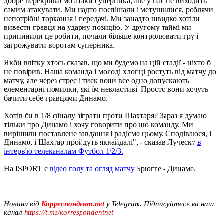
добре перекриваємо атаки суперника, але у нас не виходить
самим атакувати. Ми надто поспішали і метушилися, роблячи
непотрібні торкання і передачі. Ми занадто швидко хотіли
вивести гравця на ударну позицію. У другому таймі ми
припинили це робити, почали більше контролювати гру і
загрожувати воротам суперника.
Якби влітку хтось сказав, що ми будемо на цій стадії - ніхто б
не повірив. Наша команда і молоді хлопці ростуть від матчу до
матчу, але через стрес і тиск вони все одно допускають
елементарні помилки, які їм невластиві. Просто вони хочуть
бачити себе гравцями Динамо.
Хотів би в 1/8 фіналу зіграти проти Шахтаря? Зараз я думаю
тільки про Динамо і хочу говорити про цю команду. Ми
вирішили поставлене завдання і радіємо цьому. Сподіваюся, і
Динамо, і Шахтар пройдуть якнайдалі", - сказав Луческу
в
інтерв'ю телеканалам Футбол 1/2/3.
На ISPORT є
відео голу та огляд матчу
Брюгге - Динамо.
Новини від
Корреспондент.net
у Telegram. Підписуйтесь на наш
канал
https://t.me/korrespondentnet