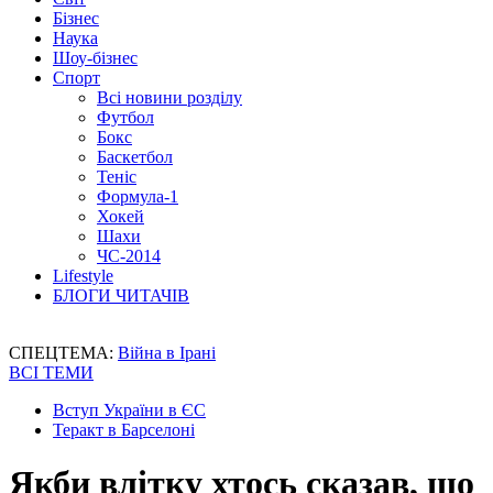
Бізнес
Наука
Шоу-бізнес
Спорт
Всі новини розділу
Футбол
Бокс
Баскетбол
Теніс
Формула-1
Хокей
Шахи
ЧС-2014
Lifestyle
БЛОГИ ЧИТАЧІВ
СПЕЦТЕМА:
Війна в Ірані
ВСІ ТЕМИ
Вступ України в ЄС
Теракт в Барселоні
Якби влітку хтось сказав, що