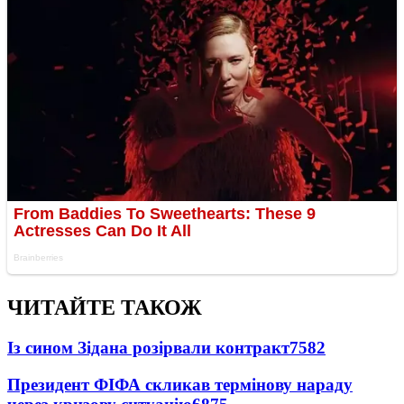
ЧИТАЙТЕ ТАКОЖ
Із сином Зідана розірвали контракт
7582
Президент ФІФА скликав термінову нараду