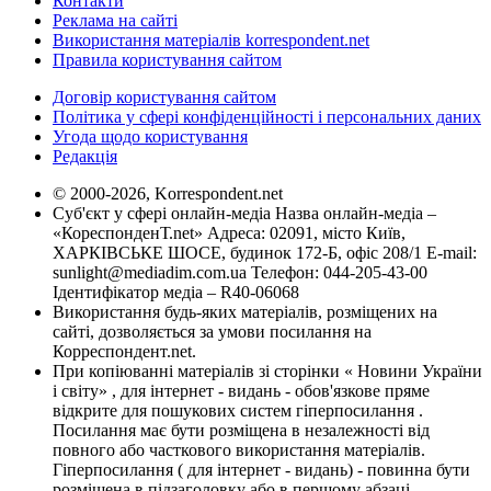
Контакти
Реклама на сайті
Використання матеріалів korrespondent.net
Правила користування сайтом
Договір користування сайтом
Політика у сфері конфіденційності і персональних даних
Угода щодо користування
Редакція
© 2000-2026, Korrespondent.net
Суб'єкт у сфері онлайн-медіа Назва онлайн-медіа –
«КореспонденТ.net» Адреса: 02091, місто Київ,
ХАРКІВСЬКЕ ШОСЕ, будинок 172-Б, офіс 208/1 E-mail:
sunlight@mediadim.com.ua
Телефон: 044-205-43-00
Ідентифікатор медіа – R40-06068
Використання будь-яких матеріалів, розміщених на
сайті, дозволяється за умови посилання на
Корреспондент.net.
При копіюванні матеріалів зі сторінки « Новини України
і світу» , для інтернет - видань - обов'язкове пряме
відкрите для пошукових систем гіперпосилання .
Посилання має бути розміщена в незалежності від
повного або часткового використання матеріалів.
Гіперпосилання ( для інтернет - видань) - повинна бути
розміщена в підзаголовку або в першому абзаці