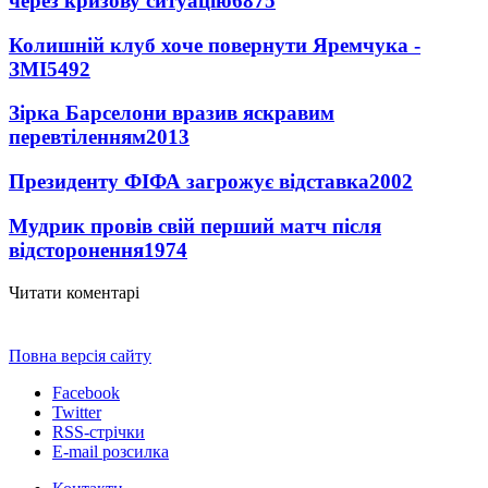
через кризову ситуацію
6875
Колишній клуб хоче повернути Яремчука -
ЗМІ
5492
Зірка Барселони вразив яскравим
перевтіленням
2013
Президенту ФІФА загрожує відставка
2002
Мудрик провів свій перший матч після
відсторонення
1974
Читати коментарі
Повна версія сайту
Facebook
Twitter
RSS-стрічки
E-mail розсилка