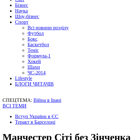
Бізнес
Наука
Шоу-бізнес
Спорт
Всі новини розділу
Футбол
Бокс
Баскетбол
Теніс
Формула-1
Хокей
Шахи
ЧС-2014
Lifestyle
БЛОГИ ЧИТАЧІВ
СПЕЦТЕМА:
Війна в Ірані
ВСІ ТЕМИ
Вступ України в ЄС
Теракт в Барселоні
Манчестер Сіті без Зінченка