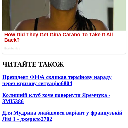
ЧИТАЙТЕ ТАКОЖ
Президент ФІФА скликав термінову нараду
через кризову ситуацію
6804
Колишній клуб хоче повернути Яремчука -
ЗМІ
5386
Для Мудрика знайшовся варіант у французькій
Лізі 1 - джерело
2702