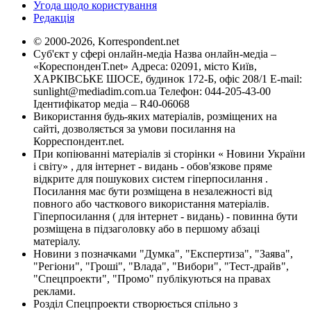
Угода щодо користування
Редакція
© 2000-2026, Korrespondent.net
Суб'єкт у сфері онлайн-медіа Назва онлайн-медіа –
«КореспонденТ.net» Адреса: 02091, місто Київ,
ХАРКІВСЬКЕ ШОСЕ, будинок 172-Б, офіс 208/1 E-mail:
sunlight@mediadim.com.ua
Телефон: 044-205-43-00
Ідентифікатор медіа – R40-06068
Використання будь-яких матеріалів, розміщених на
сайті, дозволяється за умови посилання на
Корреспондент.net.
При копіюванні матеріалів зі сторінки « Новини України
і світу» , для інтернет - видань - обов'язкове пряме
відкрите для пошукових систем гіперпосилання .
Посилання має бути розміщена в незалежності від
повного або часткового використання матеріалів.
Гіперпосилання ( для інтернет - видань) - повинна бути
розміщена в підзаголовку або в першому абзаці
матеріалу.
Новини з позначками "Думка", "Експертиза", "Заява",
"Регіони", "Гроші", "Влада", "Вибори", "Тест-драйв",
"Спецпроекти", "Промо" публікуються на правах
реклами.
Розділ Спецпроекти створюється спільно з