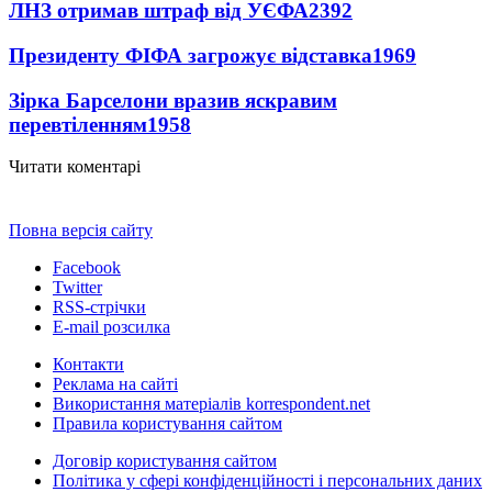
ЛНЗ отримав штраф від УЄФА
2392
Президенту ФІФА загрожує відставка
1969
Зірка Барселони вразив яскравим
перевтіленням
1958
Читати коментарі
Повна версія сайту
Facebook
Twitter
RSS-стрічки
E-mail розсилка
Контакти
Реклама на сайті
Використання матеріалів korrespondent.net
Правила користування сайтом
Договір користування сайтом
Політика у сфері конфіденційності і персональних даних