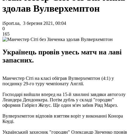
здолав Вулверхемптон
iSport.ua, 3 березня 2021, 00:04
0
165
Українець провів увесь матч на лаві
запасних.
Манчестер Сіті на класі обіграв Вулверхемптон (4:1) у
поєдинку 29-го туру чемпіонату Англії.
Господарі вийшли вперед на 15-й хвилині завдяки автоголу
Леандера Дендонкера. Потім дубль у складі "городян"
оформив Габріел Жезус. Ще один м'яч забив Ріяд Марез.
Вулверхемптон відповів взяттям воріт у виконанні Конора
Коуді.
Український захисник "городян" Олександр Зінченко провів