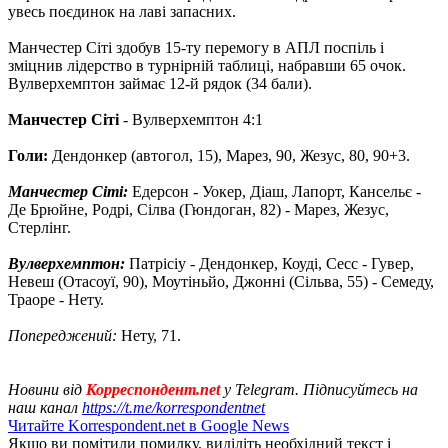
увесь поєдинок на лаві запасних.
Манчестер Сіті здобув 15-ту перемогу в АПЛ поспіль і
зміцнив лідерство в турнірній таблиці, набравши 65 очок.
Вулверхемптон займає 12-й рядок (34 бали).
Манчестер Сіті
- Вулверхемптон 4:1
Голи:
Дендонкер (автогол, 15), Марез, 90, Жезус, 80, 90+3.
Манчестер Сіті:
Едерсон - Уокер, Діаш, Лапорт, Кансельє -
Де Брюйне, Родрі, Сілва (Гюндоган, 82) - Марез, Жезус,
Стерлінг.
Вулверхемптон:
Патрісіу - Дендонкер, Коуді, Сесс - Гувер,
Невеш (Отасоуї, 90), Моутіньйо, Джонні (Сільва, 55) - Семеду,
Траоре - Нету.
Попереджений:
Нету, 71.
Новини від
Корреспондент.net
у Telegram. Підписуйтесь на
наш канал
https://t.me/korrespondentnet
Читайте Korrespondent.net в Google News
Якщо ви помітили помилку, виділіть необхідний текст і