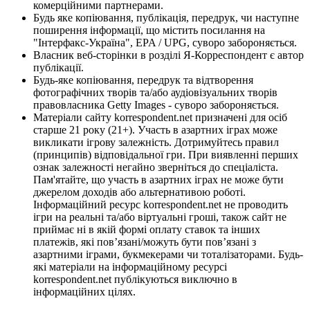
комерційними партнерами.
Будь яке копіювання, публікація, передрук, чи наступне
поширення інформації, що містить посилання на
"Інтерфакс-Україна", EPA / UPG, суворо забороняється.
Власник веб-сторінки в розділі Я-Корреспондент є автор
публікації.
Будь-яке копіювання, передрук та відтворення
фотографічних творів та/або аудіовізуальних творів
правовласника Getty Images - суворо забороняється.
Матеріали сайту korrespondent.net призначені для осіб
старше 21 року (21+). Участь в азартних іграх може
викликати ігрову залежність. Дотримуйтесь правил
(принципів) відповідальної гри. При виявленні перших
ознак залежності негайно зверніться до спеціаліста.
Пам'ятайте, що участь в азартних іграх не може бути
джерелом доходів або альтернативою роботі.
Інформаційний ресурс korrespondent.net не проводить
ігри на реальні та/або віртуальні гроші, також сайт не
приймає ні в якій формі оплату ставок та інших
платежів, які пов’язані/можуть бути пов’язані з
азартними іграми, букмекерами чи тоталізаторами. Будь-
які матеріали на інформаційному ресурсі
korrespondent.net публікуються виключно в
інформаційних цілях.