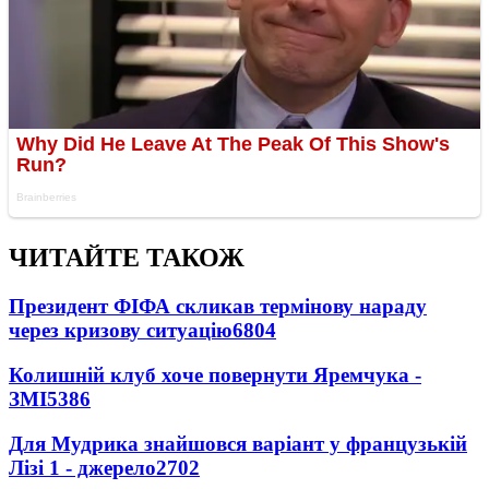
ЧИТАЙТЕ ТАКОЖ
Президент ФІФА скликав термінову нараду
через кризову ситуацію
6804
Колишній клуб хоче повернути Яремчука -
ЗМІ
5386
Для Мудрика знайшовся варіант у французькій
Лізі 1 - джерело
2702