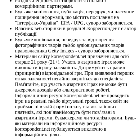
Розділ Спецпроекти створюється спільно з
комерційними партнерами.
Будь яке копіювання, публікація, передрук, чи наступне
поширення інформації, що містить посилання на
"Інтерфакс-Україна", EPA / UPG, суворо забороняється.
Власник веб-сторінки в розділі Я-Корреспондент є автор
публікації.
Будь-яке копіювання, передрук та відтворення
фотографічних творів та/або аудіовізуальних творів
правовласника Getty Images - суворо забороняється.
Матеріали сайту korrespondent.net призначені для осіб
старше 21 року (21+). Участь в азартних іграх може
викликати ігрову залежність. Дотримуйтесь правил
(принципів) відповідальної гри. При виявленні перших
ознак залежності негайно зверніться до спеціаліста.
Пам'ятайте, що участь в азартних іграх не може бути
джерелом доходів або альтернативою роботі.
Інформаційний ресурс korrespondent.net не проводить
ігри на реальні та/або віртуальні гроші, також сайт не
приймає ні в якій формі оплату ставок та інших
платежів, які пов’язані/можуть бути пов’язані з
азартними іграми, букмекерами чи тоталізаторами. Будь-
які матеріали на інформаційному ресурсі
korrespondent.net публікуються виключно в
інформаційних цілях.