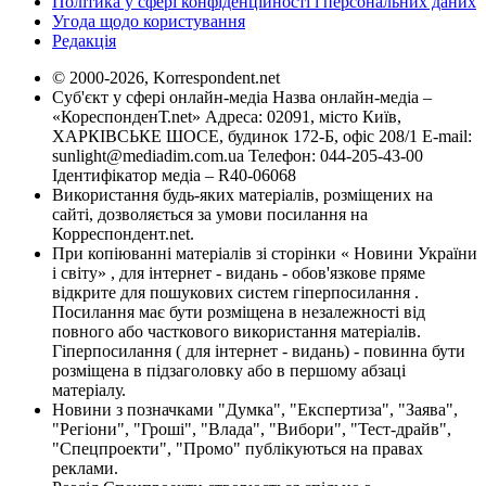
Політика у сфері конфіденційності і персональних даних
Угода щодо користування
Редакція
© 2000-2026, Korrespondent.net
Суб'єкт у сфері онлайн-медіа Назва онлайн-медіа –
«КореспонденТ.net» Адреса: 02091, місто Київ,
ХАРКІВСЬКЕ ШОСЕ, будинок 172-Б, офіс 208/1 E-mail:
sunlight@mediadim.com.ua
Телефон: 044-205-43-00
Ідентифікатор медіа – R40-06068
Використання будь-яких матеріалів, розміщених на
сайті, дозволяється за умови посилання на
Корреспондент.net.
При копіюванні матеріалів зі сторінки « Новини України
і світу» , для інтернет - видань - обов'язкове пряме
відкрите для пошукових систем гіперпосилання .
Посилання має бути розміщена в незалежності від
повного або часткового використання матеріалів.
Гіперпосилання ( для інтернет - видань) - повинна бути
розміщена в підзаголовку або в першому абзаці
матеріалу.
Новини з позначками "Думка", "Експертиза", "Заява",
"Регіони", "Гроші", "Влада", "Вибори", "Тест-драйв",
"Спецпроекти", "Промо" публікуються на правах
реклами.