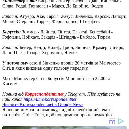
Манчестер Сіті:
Едерсон - Вокер, Стоунз, Діаш, Кансельє -
Сілва, Родрі, Гюндоган - Марез, Де Брюйне, Фоден.
Запасні:
Агуеро, Аке, Гарсія, Жезус, Зінченко, Карсон, Лапорт,
Менді, Стерлінг, Торрес, Фернандіньо, Штеффен.
Боруссія:
Зоммер - Лайнер, Гінтер, Ельведі, Бенсебаїні -
Гофманн, Нойхаус, Закарія - Штіндль - Емболо, Тюрам.
Запасні:
Бейер, Вендт, Вольф, Грюн, Зіппель, Крамер, Лазаро,
Ланг, Плеа, Траоре, Херрманн, Янчке.
У поточному сезоні Зінченко провів 20 матчів за Манчестер
Сіті, в яких виконав одну гольову передачу.
Матч Манчестер Сіті - Боруссія М почнеться о 22:00 за
Києвом.
Новини від
Корреспондент.net
у Telegram. Підписуйтесь на
наш канал
https://t.me/korrespondentnet
Читайте Korrespondent.net в Google News
Якщо ви помітили помилку, виділіть необхідний текст і
натисніть Ctrl + Enter, щоб повідомити про це редакцію.