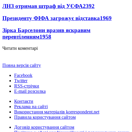
ЛНЗ отримав штраф від УЄФА
2392
Президенту ФІФА загрожує відставка
1969
Зірка Барселони вразив яскравим
перевтіленням
1958
Читати коментарі
Повна версія сайту
Facebook
Twitter
RSS-стрічки
E-mail розсилка
Контакти
Реклама на сайті
Використання матеріалів korrespondent.net
Правила користування сайтом
Договір користування сайтом